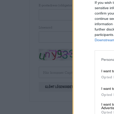
If you wish 
E-postadress (obligatoriskt)
sensitive in
confirm you
continue se
information 
Lösenord
further disc
participants
Downstream 
↻
Persona
I want t
Opted 
Glömt lösenordet?
I want t
Opted 
I want 
Advertis
Opted 