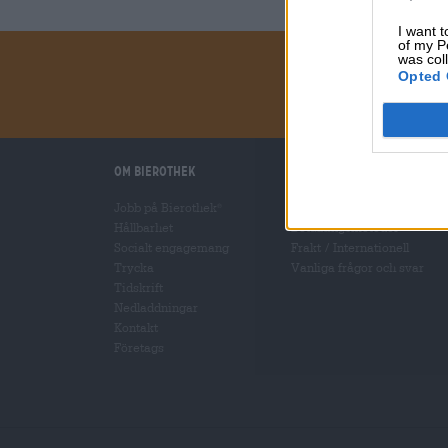
I want t
of my P
was col
Opted 
Om Bierothek
Vi hjälper dig
Jobb på Bierothek
Öl seminarier
®
Hållbarhet
Betalningsmetoder
Socialt engagemang
Frakt
/
Internationell
Trycka
Vanliga frågor och svar
Tidskrift
Nedladdningar
Kontakt
Företags