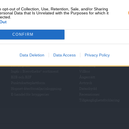
o opt-out of Collection, Use, Retention, Sale, and/or Sharing
ersonal Data that Is Unrelated with the Purposes for which it
Hoppa ombord!
lected.
Out
Prenumerera på nyhetsbrev
CONFIRM
Bierothek
partner
Juridik / Anteckningar
®
Data Deletion
Data Access
Privacy Policy
Företagskunder
Skydd av minderåriga
Privilegium
Insättning
Ingår i Bierotheks
sortiment
Villkor
®
B2B och B2F
Ångerrätt
Punktskatteplattform
Avtryck
Hopnet-återförsäljarinloggning
Dataskydd
E-handel för bryggerier
Recensioner
Tillgänglighetsförklaring