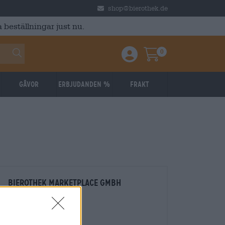
shop@bierothek.de
 beställningar just nu.
0
Einloggen / Anmelden
Warenkorb
Gåvor
Erbjudanden %
Frakt
Bierothek Marketplace GmbH
An der Spinnerei 3
96047 Bamberg
Germany