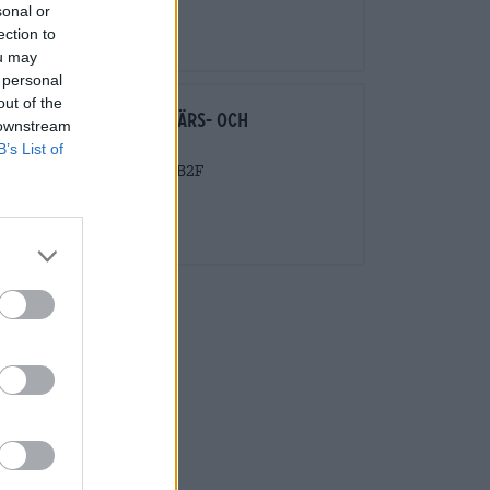
sonal or
+49-951-3017-8389
ection to
info@bierothek.de
ou may
 personal
out of the
Uppmärksamma affärs- och
 downstream
franchisekunder!
B’s List of
Du kan hitta B2B och B2F
handla här