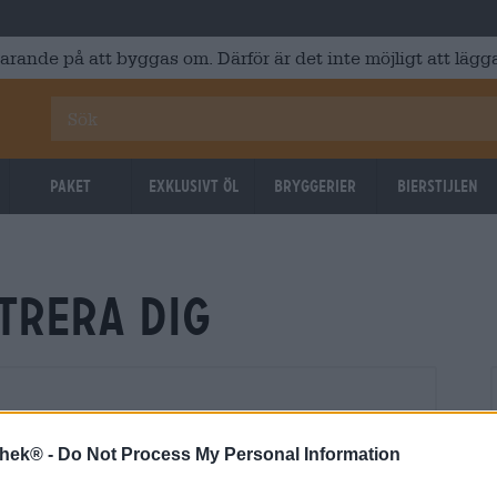
varande på att byggas om. Därför är det inte möjligt att lägga
Paket
Exklusivt Öl
Bryggerier
Bierstijlen
strera dig
thek® -
Do Not Process My Personal Information