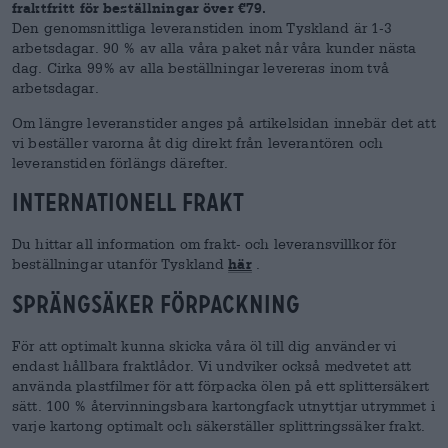
fraktfritt för beställningar över €
79
.
Den genomsnittliga leveranstiden inom Tyskland är 1-3
arbetsdagar. 90 % av alla våra paket når våra kunder nästa
dag. Cirka 99% av alla beställningar levereras inom två
arbetsdagar.
Om längre leveranstider anges på artikelsidan innebär det att
vi
beställer varorna åt dig direkt från leverantören och
leveranstiden förlängs därefter.
Internationell frakt
Du hittar all information om frakt- och leveransvillkor för
beställningar utanför Tyskland
här
.
Sprängsäker förpackning
För att optimalt kunna skicka våra öl till dig använder vi
endast hållbara fraktlådor. Vi undviker också medvetet att
använda plastfilmer för att förpacka ölen på ett splittersäkert
sätt. 100 % återvinningsbara kartongfack utnyttjar utrymmet i
varje kartong optimalt och säkerställer splittringssäker frakt.