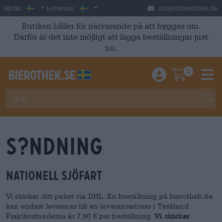
Skip to main content
Swedish
Sverige
Språk:
Leverans:
shop@bierothek.de
Butiken håller för närvarande på att byggas om.
Därför är det inte möjligt att lägga beställningar just
nu.
0
Einloggen / An
Warenkor
M
S?ndning
Nationell sjöfart
Vi skickar ditt paket via DHL. En beställning på bierothek.de
kan endast levereras till en leveransadress i Tyskland.
Fraktkostnaderna är 7,90 € per beställning.
Vi skickar