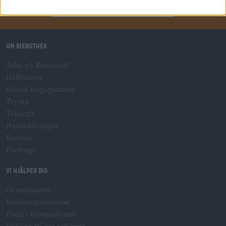
Prenumerera på nyhetsbrev
Om Bierothek
Jobb på Bierothek
®
Hållbarhet
Socialt engagemang
Trycka
Tidskrift
Nedladdningar
Kontakt
Företags
Vi hjälper dig
Öl seminarier
Betalningsmetoder
Frakt
/
Internationell