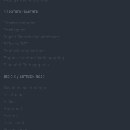
Vanliga frågor och svar
Bierothek
partner
®
Företagskunder
Privilegium
Ingår i Bierotheks
sortiment
®
B2B och B2F
Punktskatteplattform
Hopnet-återförsäljarinloggning
E-handel för bryggerier
Juridik / Anteckningar
Skydd av minderåriga
Insättning
Villkor
Ångerrätt
Avtryck
Dataskydd
Recensioner