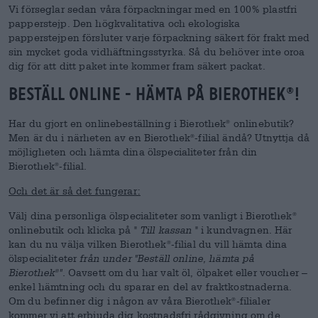
Vi förseglar sedan våra förpackningar med en 100% plastfri
papperstejp. Den högkvalitativa och ekologiska
papperstejpen försluter varje förpackning säkert för frakt med
sin mycket goda vidhäftningsstyrka. Så du behöver inte oroa
dig för att ditt paket inte kommer fram säkert packat.
Beställ online - hämta på Bierothek
!
®
Har du gjort en onlinebeställning i Bierothek
onlinebutik?
®
Men är du i närheten av en Bierothek
-filial ändå? Utnyttja då
®
möjligheten och hämta dina ölspecialiteter från din
Bierothek
-filial.
®
Och det är så det fungerar:
Välj dina personliga ölspecialiteter som vanligt i Bierothek
®
onlinebutik och klicka på "
Till kassan
" i kundvagnen. Här
kan du nu välja vilken Bierothek
-filial du vill hämta dina
®
ölspecialiteter
från under "Beställ online, hämta på
Bierothek
".
Oavsett om du har valt öl, ölpaket eller voucher –
®
enkel hämtning och du sparar en del av fraktkostnaderna.
Om du befinner dig i någon av våra Bierothek
-filialer
®
kommer vi att erbjuda dig kostnadsfri rådgivning om de