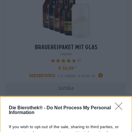
brauereipaket mit glas
Septem
(6)
96.67%
€ 24,99
MEHRWEG
1 St. PAKET - € 24,99 / St.
Slutsåld
Fränkische
Die Bierothek® -
Do Not Process My Personal
Braukunst
Information
If you wish to opt-out of the sale, sharing to third parties, or