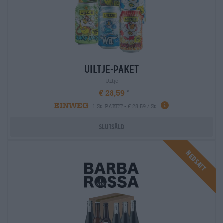
uiltje-paket
Uiltje
€ 28,59
EINWEG
1 St. PAKET - € 28,59 / St.
Slutsåld
Nedsatt