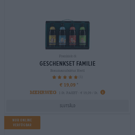
Frankisk öl
geschenkset familie
Braumanufaktur Hertl
(1)
100%
€ 19,09
MEHRWEG
1 St. PAKET - € 19,09 / St.
Slutsåld
NUR ONLINE
VERFÜGBAR