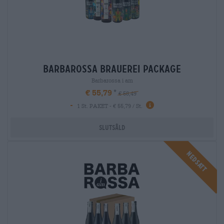
barbarossa brauerei package
Barbarossa i am
€ 55,79
€ 58,49
-
1 St. PAKET - € 55,79 / St.
Slutsåld
Nedsatt