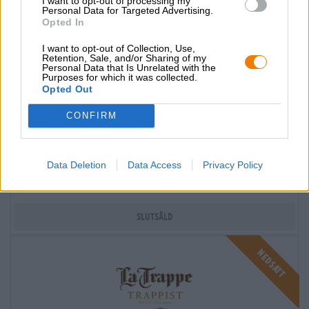
I want to opt-out of processing my
Personal Data for Targeted Advertising.
Opted In
I want to opt-out of Collection, Use,
Retention, Sale, and/or Sharing of my
Personal Data that Is Unrelated with the
Purposes for which it was collected.
Opted Out
CONFIRM
probier-paket
Rodenbach
Data Deletion
Data Access
Privacy Policy
€ 16,89
€ 28,09
MEHRWEG
1 St. PAKET - € 16,89 / St.
Slutsåld
Nedsatt