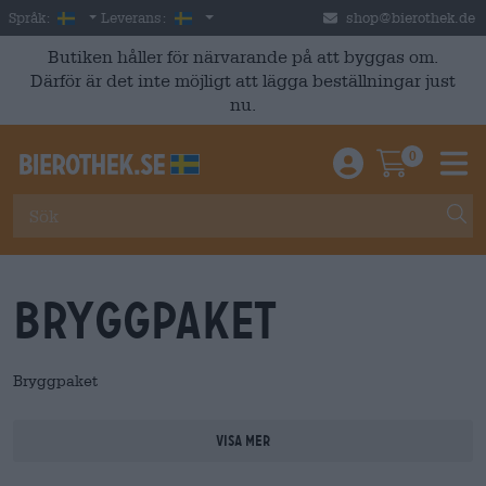
Skip to main content
Swedish
Sverige
Språk:
Leverans:
shop@bierothek.de
Butiken håller för närvarande på att byggas om.
Därför är det inte möjligt att lägga beställningar just
nu.
0
Einloggen / An
Warenkor
M
Bryggpaket
Bryggpaket
Visa mer