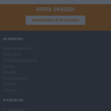
Hoppa ombord!
Prenumerera på nyhetsbrev
Om Bierothek
Jobb på Bierothek
®
Hållbarhet
Socialt engagemang
Trycka
Tidskrift
Nedladdningar
Kontakt
Företags
Vi hjälper dig
Öl seminarier