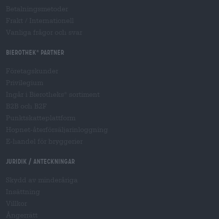
Betalningsmetoder
Frakt
/
Internationell
Vanliga frågor och svar
Bierothek
partner
®
Företagskunder
Privilegium
Ingår i Bierotheks
sortiment
®
B2B och B2F
Punktskatteplattform
Hopnet-återförsäljarinloggning
E-handel för bryggerier
Juridik / Anteckningar
Skydd av minderåriga
Insättning
Villkor
Ångerrätt