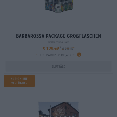
barbarossa package großflaschen
Barbarossa i am
€ 138,49
€ 155,89
-
1 St. PAKET - € 138,49 / St.
Slutsåld
Nur online
verfügbar