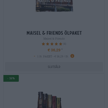
maisel & friends Ölpaket
Maisel & Friends
(4)
100%
€ 36,29
-
1 St. PAKET - € 36,29 / St.
Slutsåld
- 16%