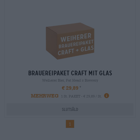
brauereipaket craft mit glas
Weiherer Bier, Fat Head´s Brewery
€ 29,89
MEHRWEG
1 St. PAKET - € 29,89 / St.
Slutsåld
1