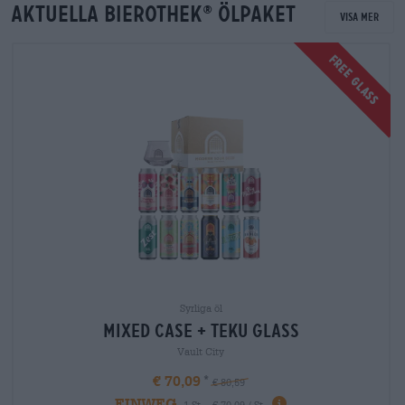
Aktuella Bierothek
ölpaket
®
Visa mer
FREE GLASS
Syrliga öl
mixed case + teku glass
Vault City
€ 70,09
€ 80,59
EINWEG
1 St. - € 70,09 / St.