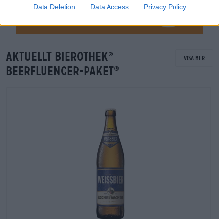
Data Deletion
Data Access
Privacy Policy
Aktuellt Bierothek
®
Visa mer
Beerfluencer-paket
®