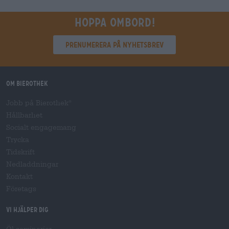
Hoppa ombord!
Prenumerera på nyhetsbrev
Om Bierothek
Jobb på Bierothek
®
Hållbarhet
Socialt engagemang
Trycka
Tidskrift
Nedladdningar
Kontakt
Företags
Vi hjälper dig