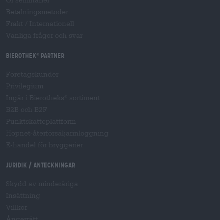
Öl seminarier
Betalningsmetoder
Frakt
/
Internationell
Vanliga frågor och svar
Bierothek
partner
®
Företagskunder
Privilegium
Ingår i Bierotheks
sortiment
®
B2B och B2F
Punktskatteplattform
Hopnet-återförsäljarinloggning
E-handel för bryggerier
Juridik / Anteckningar
Skydd av minderåriga
Insättning
Villkor
Ångerrätt