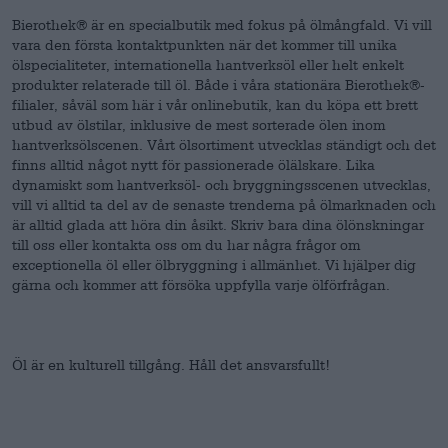
Bierothek® är en specialbutik med fokus på ölmångfald. Vi vill
vara den första kontaktpunkten när det kommer till unika
ölspecialiteter, internationella hantverksöl eller helt enkelt
produkter relaterade till öl. Både i våra stationära Bierothek®-
filialer, såväl som här i vår onlinebutik, kan du köpa ett brett
utbud av ölstilar, inklusive de mest sorterade ölen inom
hantverksölscenen. Vårt ölsortiment utvecklas ständigt och det
finns alltid något nytt för passionerade ölälskare. Lika
dynamiskt som hantverksöl- och bryggningsscenen utvecklas,
vill vi alltid ta del av de senaste trenderna på ölmarknaden och
är alltid glada att höra din åsikt. Skriv bara dina ölönskningar
till oss eller kontakta oss om du har några frågor om
exceptionella öl eller ölbryggning i allmänhet. Vi hjälper dig
gärna och kommer att försöka uppfylla varje ölförfrågan.
Öl är en kulturell tillgång. Håll det ansvarsfullt!