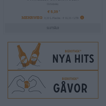
Octobräu
€ 5,39
MEHRWEG
0,33 L Flaska - € 16,33 / LTR
Slutsåld