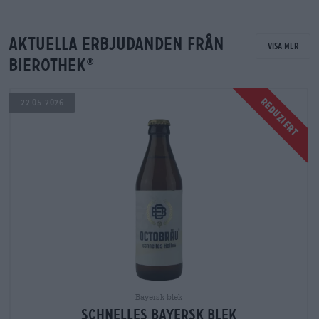
renoveras
Aktuella erbjudanden från
Visa mer
Bierothek
®
för
Reduziert
22.05.2026
e.
närvarand
Bayersk blek
schnelles Bayersk blek