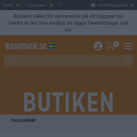
Skip to main content
Swedish
Sverige
Språk:
Leverans:
shop@bierothek.de
Butiken håller för närvarande på att byggas om.
Därför är det inte möjligt att lägga beställningar just
nu.
0
Einloggen / An
Warenkor
M
Butiken
TULLKLARERAD