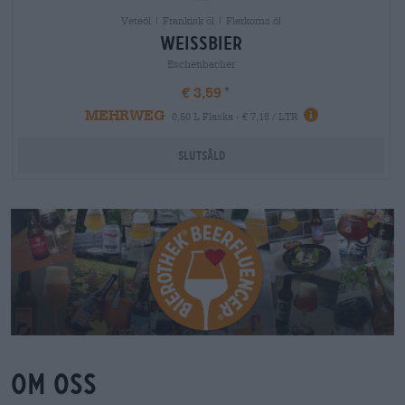
Veteöl | Frankisk öl | Flerkorns öl
weissbier
Eschenbacher
€ 3,59
MEHRWEG
0,50 L Flaska - € 7,18 / LTR
Slutsåld
Om oss