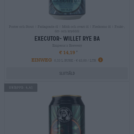
Porter och Stout | Fatlagrade öl | Mörk och svart öl | Flerkorns öl | Frukt-,
ört- och kryddöl
executor- willet rye ba
Emperor´s Brewery
€ 14,19
EINWEG
0,33 L BURK - € 43,00 / LTR
Slutsåld
Untappd: 4,41