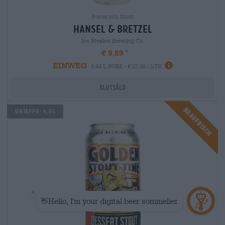
Porter och Stout
hansel & bretzel
Ice Breaker Brewing Co.
€ 9,89
EINWEG
0,44 L BURK - € 22,48 / LTR
Slutsåld
Braufrisch
UNTAPPD: 4,05