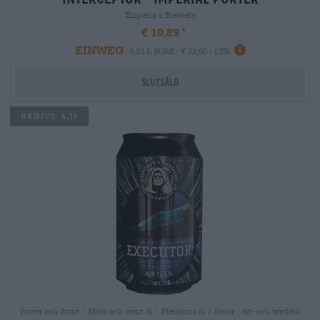
Emperor´s Brewery
€ 10,89
EINWEG
0,33 L BURK - € 33,00 / LTR
Slutsåld
Untappd: 4,17
Porter och Stout | Mörk och svart öl | Flerkorns öl | Frukt-, ört- och kryddöl