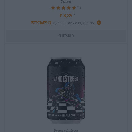
Tanker
(1)
100%
€ 8,39
EINWEG
0,44 L BURK - € 19,07 / LTR
Slutsåld
Porter och Stout