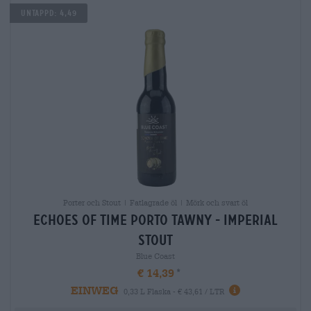
Untappd: 4,49
Porter och Stout | Fatlagrade öl | Mörk och svart öl
echoes of time porto tawny - imperial
stout
Blue Coast
€ 14,39
EINWEG
0,33 L Flaska - € 43,61 / LTR