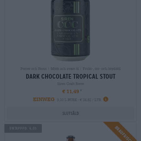
Porter och Stout | Mörk och svart öl | Frukt-, ört- och kryddöl
dark chocolate tropical stout
Siren Craft Brew
€ 11,49
EINWEG
0,33 L BURK - € 34,82 / LTR
Slutsåld
Braufrisch
Untapppd: 4,03