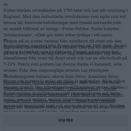
rn
Porter-ölstilen utvecklades på 1700-talet och har sitt ursprung i
England. Med den industriella revolutionen som ägde rum vid
denna tid, behövde befolkningar med fysiskt krävande jobb
en snabb tillförsel av energi - Porter föddes. Porter betyder
"bördanbärare", vilket gör ölets rötter tydliga i sitt namn.
rn
Färgen på en porter varierar från mörkbrun till svart och den
Stout-ölstilen uppstod från Porter-ölstilen på 1800-talet. De två
imponerar med karamell, söta smaker. Den har en alkoholhalt
stilarna är mycket nära besläktade. Färgen på en stout kan
på ca 4,5-6,3% och en låg nyhet (låg koldioxidhalt, låg brus).
klassificeras från svart till djupt svart och har en alkoholhalt på
7-12%. Precis som portern har denna starka öl karamell, söta
aromer. Från den ursprungliga stouten har ytterligare
rn
underkategorier bildats, såsom Irish Stout, American Stout,
Stouts och porters är svåra att skilja åt nuförtiden. Båda tillhör
Imperial Stout (Lehe-Ravnodenstvie)
, Milk Stout, Dry Stout,
klassen starköl. Den allvarligaste skillnaden är denna: Malten i
Chocolate Stout (Samuel Smith - Chocolate Stout)
,
Coffee
Porter-ölstilen är mältat spannmål (spannmål gror och bryts
Stout (Liechtensteiner Brauhaus - Club Beer 01 Coffee Stout)
,
sedan ner och torkas), medan stouts bryggs med omältat
Oatmeal Stout (Brehon Brewhouse - Ulster Black Oatmeal
spannmål (spannmål mals och används utan att gro). Humlen
Stout)
etc. Bräserade stekar passar perfekt till en svart stoutöl.
spelar en mindre roll i båda, då malten med sina söta
karamelltoner står i förgrunden.
VISA MER