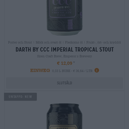
Porter och Stout | Mörk och svart öl | Flerkorns öl | Frukt-, ört- och kryddöl
darth by ccc imperial tropical stout
Siren Craft Brew, Emperor´s Brewery
€ 12,09
EINWEG
0,33 L BURK - € 36,64 / LTR
Slutsåld
Untappd: NEW