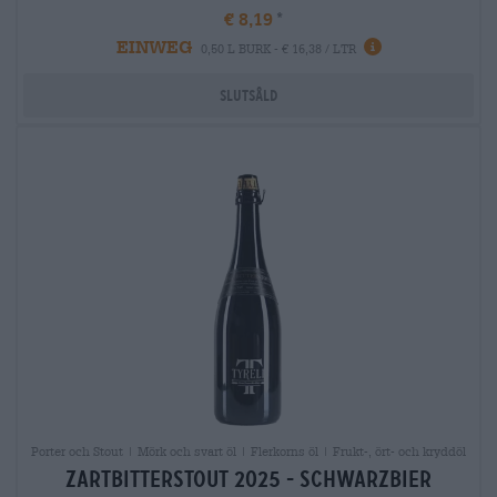
€ 8,19
EINWEG
0,50 L BURK - € 16,38 / LTR
Slutsåld
Porter och Stout | Mörk och svart öl | Flerkorns öl | Frukt-, ört- och kryddöl
zartbitterstout 2025 - schwarzbier