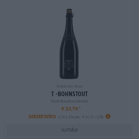
Porter och Stout
t -bohnstout
Tyrell BrauKunstAtelier
€ 23,79
MEHRWEG
0,75 L Flaska - € 31,72 / LTR
Slutsåld