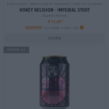
Porter och Stout | Mörk och svart öl | Flerkorns öl | Frukt-, ört- och kryddöl
hokey religion - imperial stout
Emperor´s Brewery
€ 11,49
EINWEG
0,33 L BURK - € 34,82 / LTR
Slutsåld
Untappd: 4,4