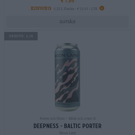
€ 7,89
EINWEG
0,33 L Flaska - € 23,91 / LTR
Slutsåld
Untappd: 3,78
Porter och Stout | Mörk och svart öl
deepness - baltic porter
Moon Lark