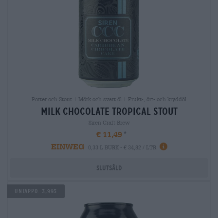
Porter och Stout | Mörk och svart öl | Frukt-, ört- och kryddöl
milk chocolate tropical stout
Siren Craft Brew
€ 11,49
EINWEG
0,33 L BURK - € 34,82 / LTR
Slutsåld
Untappd: 3,993