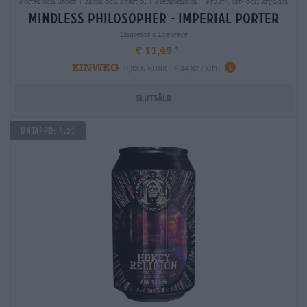
Porter och Stout | Mörk och svart öl | Flerkorns öl | Frukt-, ört- och kryddöl
mindless philosopher - imperial porter
Emperor´s Brewery
€ 11,49
EINWEG
0,33 L BURK - € 34,82 / LTR
Slutsåld
Untappd: 4,21