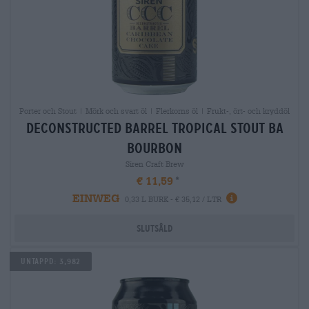
Porter och Stout | Mörk och svart öl | Flerkorns öl | Frukt-, ört- och kryddöl
deconstructed barrel tropical stout ba
bourbon
Siren Craft Brew
€ 11,59
EINWEG
0,33 L BURK - € 35,12 / LTR
Slutsåld
Untappd: 3,982