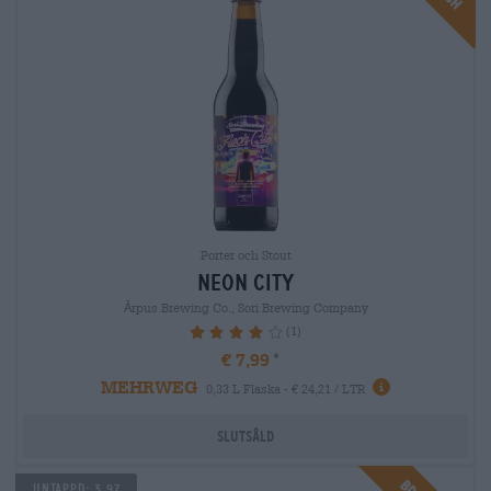
Porter och Stout
neon city
Ārpus Brewing Co., Sori Brewing Company
(1)
80%
€ 7,99
MEHRWEG
0,33 L Flaska - € 24,21 / LTR
Slutsåld
Untappd: 3,97