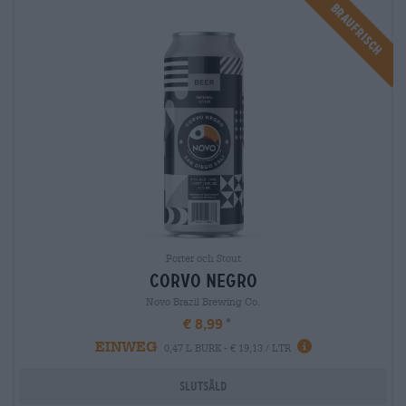
Braufrisch
Porter och Stout
corvo negro
Novo Brazil Brewing Co.
€ 8,99
EINWEG
0,47 L BURK - € 19,13 / LTR
Slutsåld