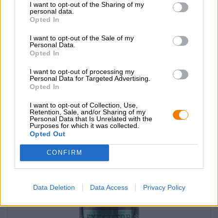
I want to opt-out of the Sharing of my
personal data.
Opted In
Porter och Stout | Fatlagrade öl | Mörk och svart öl | Flerkorns öl | Frukt-,
ört- och kryddöl
I want to opt-out of the Sale of my
Personal Data.
mindless philosopher - barbados rum ba
Opted In
Emperor´s Brewery
€ 14,09
I want to opt-out of processing my
Personal Data for Targeted Advertising.
EINWEG
0,33 L BURK - € 42,70 / LTR
Opted In
I want to opt-out of Collection, Use,
Slutsåld
Retention, Sale, and/or Sharing of my
Personal Data that Is Unrelated with the
Purposes for which it was collected.
Untappd: 4,34
Opted Out
CONFIRM
Data Deletion
Data Access
Privacy Policy