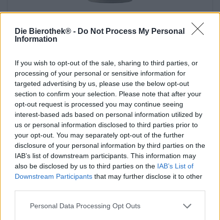
Porter och Stout | Fatlagrade öl | Mörk och svart öl | Flerkorns öl | Frukt-,
ört- och kryddöl
Die Bierothek® -
Do Not Process My Personal
hokey religion - four roses ba
Information
Emperor´s Brewery
€ 14,09
If you wish to opt-out of the sale, sharing to third parties, or
EINWEG
0,33 L BURK - € 42,70 / LTR
processing of your personal or sensitive information for
targeted advertising by us, please use the below opt-out
Slutsåld
section to confirm your selection. Please note that after your
opt-out request is processed you may continue seeing
interest-based ads based on personal information utilized by
Untappd: 4,41
us or personal information disclosed to third parties prior to
your opt-out. You may separately opt-out of the further
disclosure of your personal information by third parties on the
IAB’s list of downstream participants. This information may
also be disclosed by us to third parties on the
IAB’s List of
Downstream Participants
that may further disclose it to other
third parties.
Personal Data Processing Opt Outs