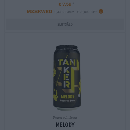
€ 7,59
MEHRWEG
0,33 L Flaska - € 23,00 / LTR
Slutsåld
Porter och Stout
melody