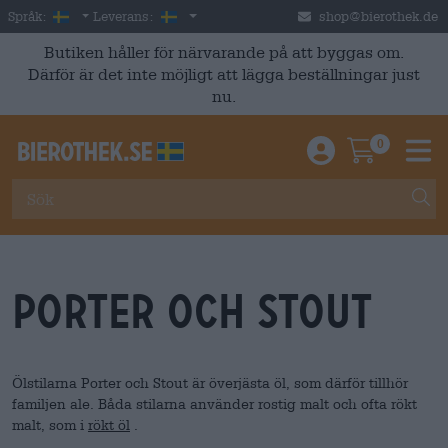
Skip to main content
Swedish
Sverige
Språk:
Leverans:
shop@bierothek.de
Butiken håller för närvarande på att byggas om.
Därför är det inte möjligt att lägga beställningar just
nu.
0
Einloggen / An
Warenkor
M
Porter och Stout
Ölstilarna Porter och Stout är överjästa öl, som därför tillhör
familjen ale. Båda stilarna använder rostig malt och ofta rökt
malt, som i
rökt öl
.