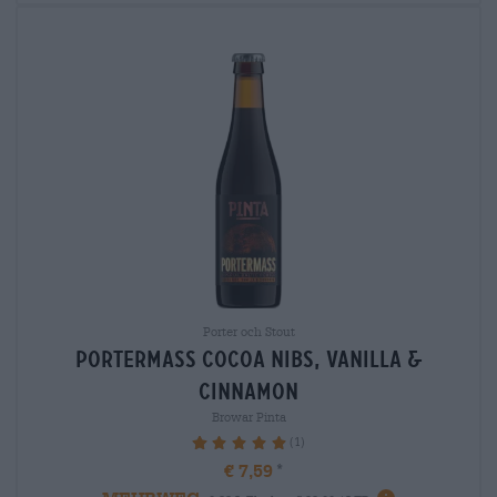
Porter och Stout
portermass cocoa nibs, vanilla &
cinnamon
Browar Pinta
(1)
100%
€ 7,59