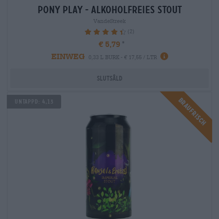
pony play - alkoholfreies stout
VandeStreek
(2)
90%
€ 5,79
EINWEG
0,33 L BURK - € 17,55 / LTR
Slutsåld
Braufrisch
Untappd: 4,13