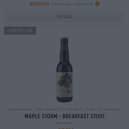
EINWEG
0,33 L Flaska - € 43,61 / LTR
Slutsåld
Untappd: 4,08
Porter och Stout | Mörk och svart öl | Flerkorns öl | Frukt-, ört- och kryddöl
maple storm - breakfast stout
Blue Coast