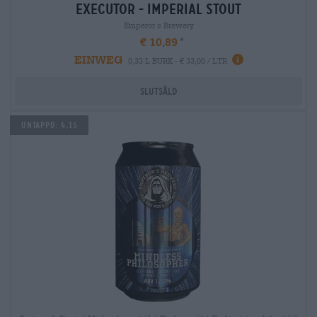
executor - imperial stout
Emperor´s Brewery
€ 10,89
EINWEG
0,33 L BURK - € 33,00 / LTR
Slutsåld
Untappd: 4,15