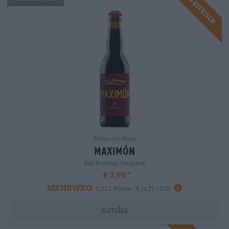
Braufrisch
Porter och Stout
maximón
Sori Brewing Company
€ 7,99
MEHRWEG
0,33 L Flaska - € 24,21 / LTR
Slutsåld