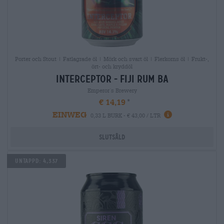
Porter och Stout | Fatlagrade öl | Mörk och svart öl | Flerkorns öl | Frukt-,
ört- och kryddöl
interceptor - fiji rum ba
Emperor´s Brewery
€ 14,19
EINWEG
0,33 L BURK - € 43,00 / LTR
Slutsåld
Untappd: 4,337