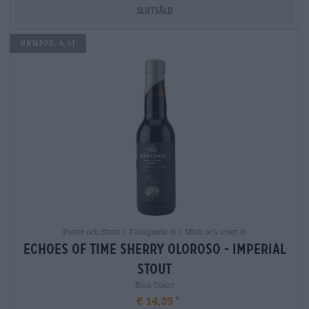
Slutsåld
Untappd: 4,51
Porter och Stout | Fatlagrade öl | Mörk och svart öl
echoes of time sherry oloroso - imperial
stout
Blue Coast
€ 14,39