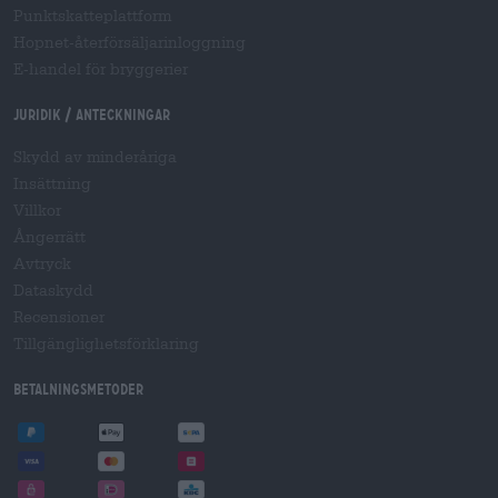
Punktskatteplattform
Hopnet-återförsäljarinloggning
E-handel för bryggerier
Juridik / Anteckningar
Skydd av minderåriga
Insättning
Villkor
Ångerrätt
Avtryck
Dataskydd
Recensioner
Tillgänglighetsförklaring
Betalningsmetoder