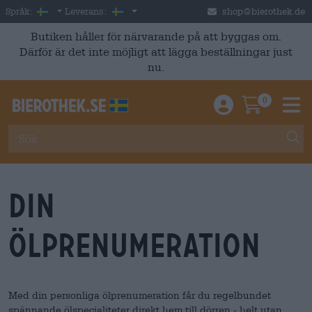
Skip to main content
Swedish
Sverige
Språk:
Leverans:
shop@bierothek.de
Butiken håller för närvarande på att byggas om.
Därför är det inte möjligt att lägga beställningar just
nu.
0
Einloggen / An
Warenkor
M
Din
ölprenumeration
Med din personliga ölprenumeration får du regelbundet
spännande ölspecialiteter direkt hem till dörren - helt utan