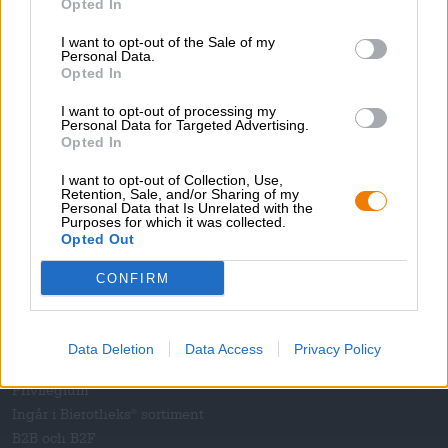
Opted In
extraordinära och inspireras av nya, spännande
Socialt engagemang
smakupplevelser
Trycka
I want to opt-out of the Sale of my
Personal Data.
Tidskrift
Opted In
Nedladdningar
I want to opt-out of processing my
Kontakt
Personal Data for Targeted Advertising.
Företags
Opted In
Vi hjälper dig
I want to opt-out of Collection, Use,
Retention, Sale, and/or Sharing of my
Personal Data that Is Unrelated with the
Öl seminarier
Purposes for which it was collected.
Betalningsmetoder
Opted Out
Frakt
/
Internationell
CONFIRM
Vanliga frågor och svar
Bierothek
partner
®
Data Deletion
Data Access
Privacy Policy
Företagskunder
Privilegium
Ingår i Bierotheks
sortiment
®
B2B och B2F