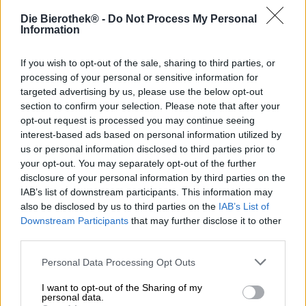
som står för äkta bryggartradition: Delikat syrliga pilsner,
välsmakande Helles, maltiga aromatiska Märzen, kryddiga
Die Bierothek® -
Do Not Process My Personal
Information
Kellerbier och fylliga Bocköl och mycket mer.
Men det finns alltid något nytt i traditionen också - och därför
Visa mer
hittar du inte bara beprövade klassiker i varje leverans, utan
If you wish to opt-out of the sale, sharing to third parties, or
också spännande ölspecialiteter som vidgar dina vyer.
processing of your personal or sensitive information for
Inget paket tilldelas!
Denna ölprenumeration är för alla som är entusiastiska över
targeted advertising by us, please use the below opt-out
traditionella ölstilar och alltid vill upptäcka något nytt.
section to confirm your selection. Please note that after your
opt-out request is processed you may continue seeing
interest-based ads based on personal information utilized by
Ölprenumeration ”Extraordinär”
us or personal information disclosed to third parties prior to
your opt-out. You may separately opt-out of the further
Älskar du att upptäcka nya och ovanliga ölsorter? Då är vår
Hoppa ombord!
disclosure of your personal information by third parties on the
ölprenumeration ”Extraordinary” precis rätt för dig. Varje
IAB’s list of downstream participants. This information may
leverans innehåller exklusiva ölsorter, ibland i begränsad
Prenumerera på nyhetsbrev
also be disclosed by us to third parties on the
IAB’s List of
upplaga, som du inte hittar överallt. Oavsett om det är
Downstream Participants
that may further disclose it to other
fatlagrade specialiteter, sällsynta hantverksöl eller
third parties.
experimentella bryggkreationer.
Vårt urval är lika varierat som det är spännande - från
Om Bierothek
Personal Data Processing Opt Outs
humleaccentuerade IPA:er och komplexa fatlagrade öl till
Jobb på Bierothek
®
innovativa ölstilar som du aldrig har smakat förut.
I want to opt-out of the Sharing of my
personal data.
Den här ölprenumerationen är för alla som söker det
Hållbarhet