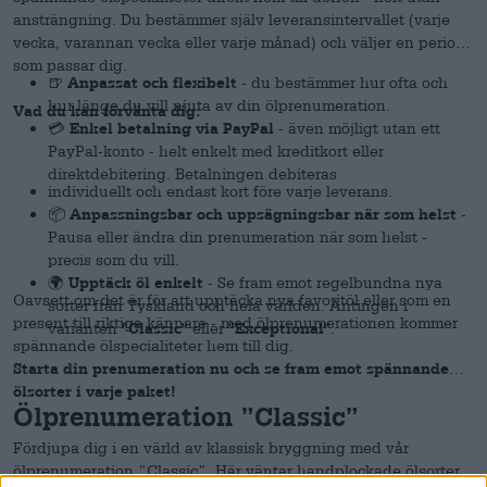
ansträngning. Du bestämmer själv leveransintervallet (varje
vecka, varannan vecka eller varje månad) och väljer en period
som passar dig.
🍺
Anpassat och flexibelt
- du bestämmer hur ofta och
hur länge du vill njuta av din ölprenumeration.
Vad du kan förvänta dig:
💳
Enkel betalning via PayPal
- även möjligt utan ett
PayPal-konto - helt enkelt med kreditkort eller
direktdebitering. Betalningen debiteras
individuellt och endast kort före varje leverans.
📦
Anpassningsbar och uppsägningsbar när som helst
-
Pausa eller ändra din prenumeration när som helst -
precis som du vill.
🌍
Upptäck öl enkelt
- Se fram emot regelbundna nya
Oavsett om det är för att upptäcka nya favoritöl eller som en
sorter från Tyskland och hela världen. Antingen i
present till riktiga kännare - med ölprenumerationen kommer
varianten
"Classic"
eller
"Exceptional"
.
spännande ölspecialiteter hem till dig.
Starta din prenumeration nu och se fram emot spännande
ölsorter i varje paket!
Ölprenumeration ”Classic”
Fördjupa dig i en värld av klassisk bryggning med vår
ölprenumeration ”Classic”. Här väntar handplockade ölsorter