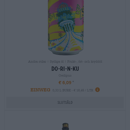
Andra stilar | Syrliga öl | Frukt-, ört- och kryddöl
do-ri-n-ku
Oedipus
€ 6,09
EINWEG
0,33 L BURK - € 18,45 / LTR
Slutsåld