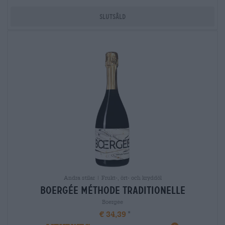
Slutsåld
Andra stilar | Frukt-, ört- och kryddöl
boergÉe méthode traditionelle
Boergée
€ 34,39