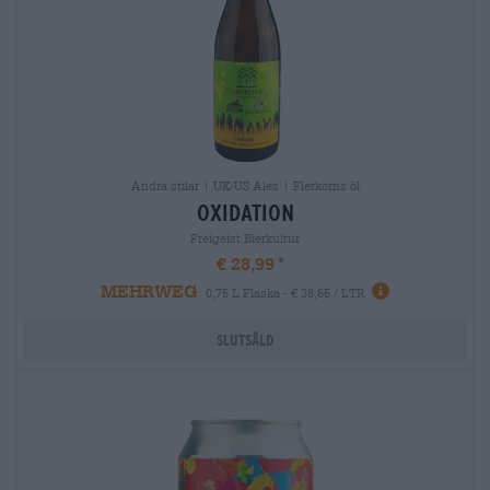
Andra stilar | UK/US Ales | Flerkorns öl
oxidation
Freigeist Bierkultur
€ 28,99
MEHRWEG
0,75 L Flaska - € 38,65 / LTR
Slutsåld