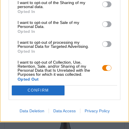
I want to opt-out of the Sharing of my
personal data.
Opted In
I want to opt-out of the Sale of my
Personal Data.
Opted In
I want to opt-out of processing my
Andra stilar | Flerkorns öl
Personal Data for Targeted Advertising.
hybrid sequence 0,009
Opted In
Freigeist Bierkultur
I want to opt-out of Collection, Use,
€ 29,09
Retention, Sale, and/or Sharing of my
Personal Data that Is Unrelated with the
MEHRWEG
0,75 L Flaska - € 38,79 / LTR
Purposes for which it was collected.
Opted Out
Slutsåld
CONFIRM
Data Deletion
Data Access
Privacy Policy