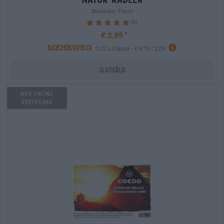
Brauhaus Faust
(6)
100%
€ 2,89
MEHRWEG
0,33 L Flaska - € 8,76 / LTR
Slutsåld
Nur Online
verfügbar