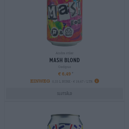
Andra stilar
mash blond
Oedipus
€ 6,49
EINWEG
0,33 L BURK - € 19,67 / LTR
Slutsåld