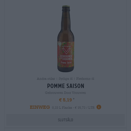
Andra stilar | Syrliga öl | Flerkorns öl
pomme saison
Gebrouwen Door Vrouwen
€ 5,19
EINWEG
0,33 L Flaska - € 15,73 / LTR
Slutsåld