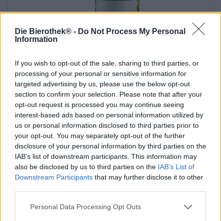
Die Bierothek® -
Do Not Process My Personal
Information
If you wish to opt-out of the sale, sharing to third parties, or
Andra stilar | Flerkorns öl | Frukt-, ört- och kryddöl
processing of your personal or sensitive information for
small batch raspberry wheat ale
targeted advertising by us, please use the below opt-out
Moosehead Breweries
section to confirm your selection. Please note that after your
€ 5,19
opt-out request is processed you may continue seeing
interest-based ads based on personal information utilized by
EINWEG
0,47 L BURK - € 11,04 / LTR
us or personal information disclosed to third parties prior to
your opt-out. You may separately opt-out of the further
Slutsåld
disclosure of your personal information by third parties on the
IAB’s list of downstream participants. This information may
also be disclosed by us to third parties on the
IAB’s List of
Downstream Participants
that may further disclose it to other
third parties.
Personal Data Processing Opt Outs