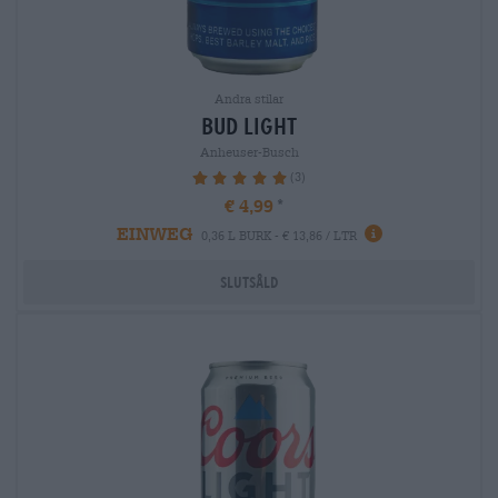
Andra stilar
bud light
Anheuser-Busch
(3)
100%
€ 4,99
EINWEG
0,36 L BURK - € 13,86 / LTR
Slutsåld