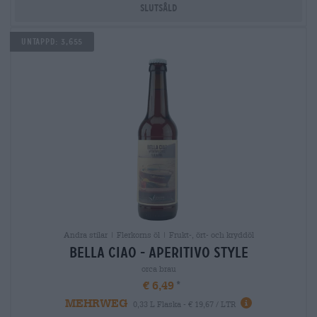
Slutsåld
Untappd: 3,655
Andra stilar | Flerkorns öl | Frukt-, ört- och kryddöl
bella ciao - aperitivo style
orca brau
€ 6,49
MEHRWEG
0,33 L Flaska - € 19,67 / LTR