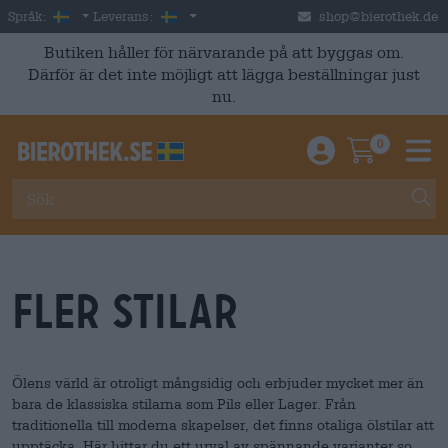
Skip to main content
Swedish
Sverige
Språk:
Leverans:
shop@bierothek.de
Butiken håller för närvarande på att byggas om.
Därför är det inte möjligt att lägga beställningar just
nu.
0
Einloggen / An
Warenkor
M
fler stilar
Ölens värld är otroligt mångsidig och erbjuder mycket mer än
bara de klassiska stilarna som Pils eller Lager. Från
traditionella till moderna skapelser, det finns otaliga ölstilar att
upptäcka. Här hittar du ett urval av spännande varianter som