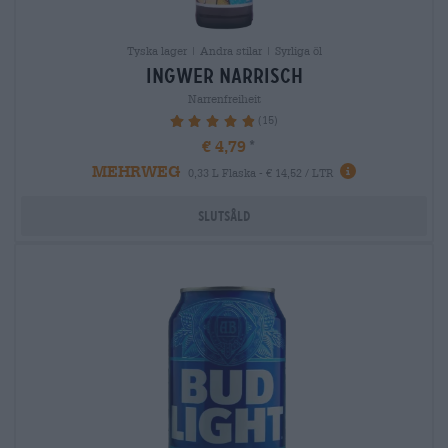
Tyska lager | Andra stilar | Syrliga öl
ingwer narrisch
Narrenfreiheit
(15)
98.67%
€ 4,79
MEHRWEG
0,33 L Flaska - € 14,52 / LTR
Slutsåld