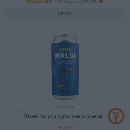
MEHRWEG
0,75 L Flaska - € 45,85 / LTR
Slutsåld
Andra stilar
süper em dackelsche
Lieber Waldi
€ 7,19