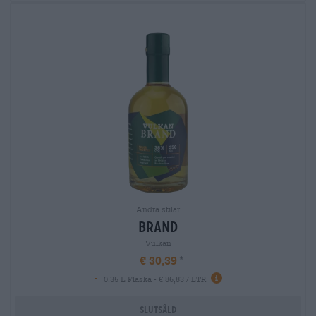
Andra stilar
brand
Vulkan
€ 30,39
-
0,35 L Flaska - € 86,83 / LTR
Slutsåld