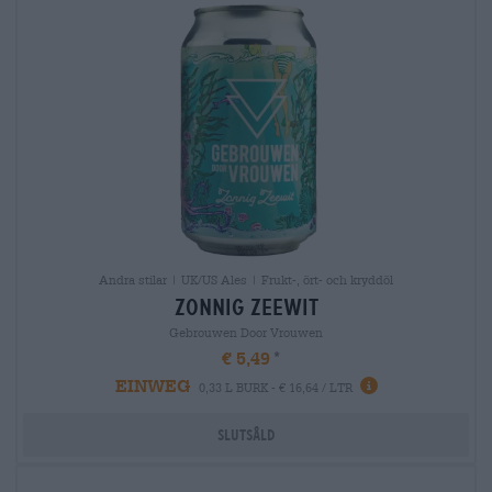
Andra stilar | UK/US Ales | Frukt-, ört- och kryddöl
zonnig zeewit
Gebrouwen Door Vrouwen
€ 5,49
EINWEG
0,33 L BURK - € 16,64 / LTR
Slutsåld