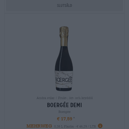
Slutsåld
Andra stilar | Frukt-, ört- och kryddöl
boergÉe demi
Boergée
€ 17,59
MEHRWEG
0,38 L Flaska - € 46,29 / LTR