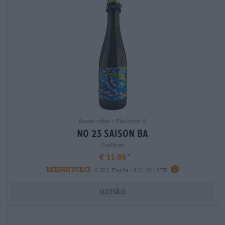
Andra stilar | Flerkorns öl
no 23 saison ba
Oedipus
€ 11,89
MEHRWEG
0,38 L Flaska - € 31,29 / LTR
Slutsåld