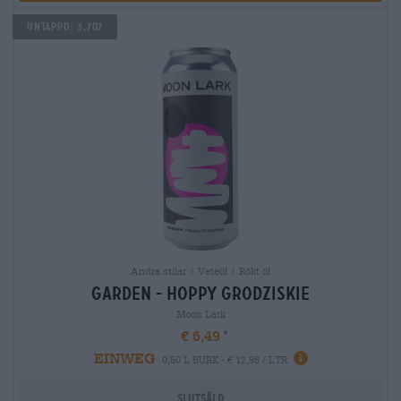
Untappd: 3,707
Andra stilar | Veteöl | Rökt öl
garden - hoppy grodziskie
Moon Lark
€ 6,49
EINWEG
0,50 L BURK - € 12,98 / LTR
Slutsåld