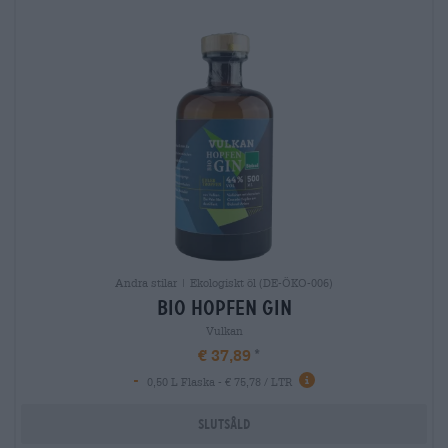
Andra stilar | Ekologiskt öl (DE-ÖKO-006)
bio hopfen gin
Vulkan
€ 37,89
-
0,50 L Flaska - € 75,78 / LTR
Slutsåld