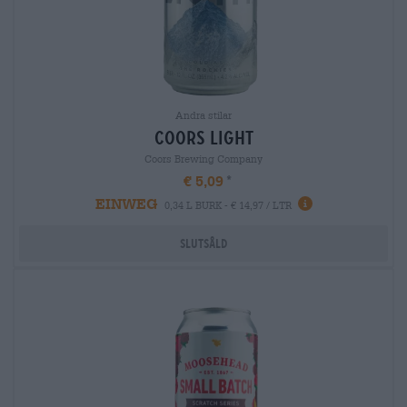
Andra stilar
coors light
Coors Brewing Company
€ 5,09
EINWEG
0,34 L BURK - € 14,97 / LTR
Slutsåld