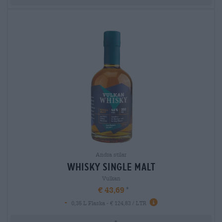
Andra stilar
whisky single malt
Vulkan
€ 43,69
-
0,35 L Flaska - € 124,83 / LTR