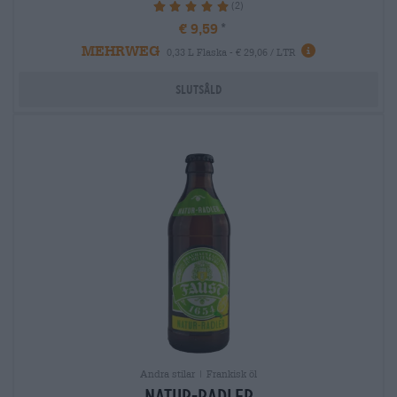
(2)
100%
€ 9,59
MEHRWEG
0,33 L Flaska - € 29,06 / LTR
Slutsåld
Andra stilar | Frankisk öl
natur-radler