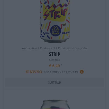
Andra stilar | Flerkorns öl | Frukt-, ört- och kryddöl
strip
Oedipus
€ 6,49
EINWEG
0,33 L BURK - € 19,67 / LTR
Slutsåld