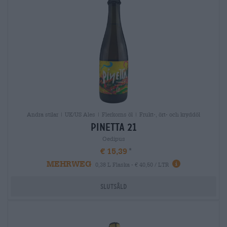
Andra stilar | UK/US Ales | Flerkorns öl | Frukt-, ört- och kryddöl
pinetta 21
Oedipus
€ 15,39
MEHRWEG
0,38 L Flaska - € 40,50 / LTR
Slutsåld