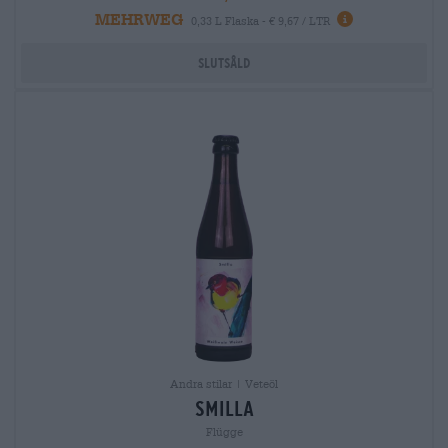
MEHRWEG
0,33 L Flaska - € 9,67 / LTR
Slutsåld
Andra stilar | Veteöl
smilla
Flügge