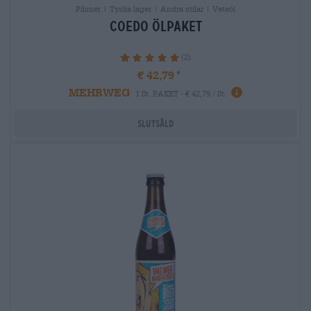
Pilsner | Tyska lager | Andra stilar | Veteöl
coedo Ölpaket
(2)
100%
€ 42,79
MEHRWEG
1 St. PAKET - € 42,79 / St.
Slutsåld