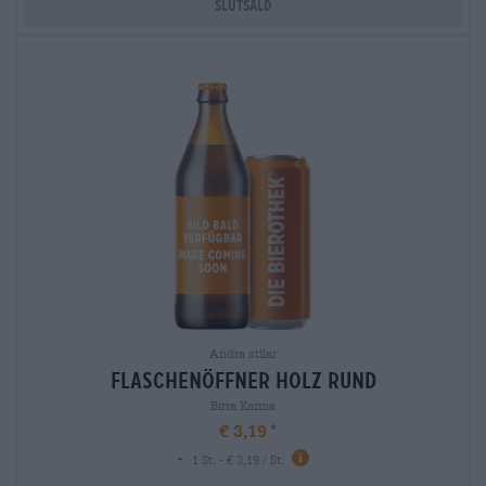
Slutsåld
Andra stilar
flaschenöffner holz rund
Birra Karma
€ 3,19
-
1 St. - € 3,19 / St.