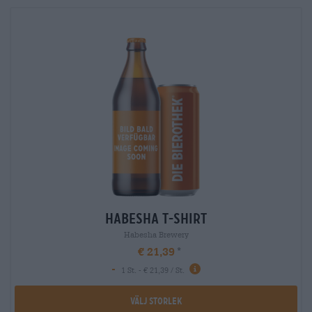
habesha t-shirt
Habesha Brewery
€ 21,39
-
1 St. - € 21,39 / St.
Välj Storlek