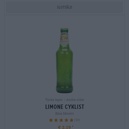
Slutsåld
Tyska lager | Andra stilar
limone Cyklist
Birra Moretti
(10)
100%
€ 3,19