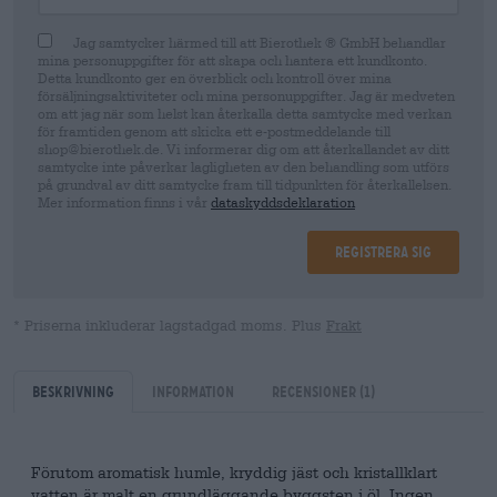
Jag samtycker härmed till att Bierothek ® GmbH behandlar
mina personuppgifter för att skapa och hantera ett kundkonto.
Detta kundkonto ger en överblick och kontroll över mina
försäljningsaktiviteter och mina personuppgifter. Jag är medveten
om att jag när som helst kan återkalla detta samtycke med verkan
för framtiden genom att skicka ett e-postmeddelande till
shop@bierothek.de. Vi informerar dig om att återkallandet av ditt
samtycke inte påverkar lagligheten av den behandling som utförs
på grundval av ditt samtycke fram till tidpunkten för återkallelsen.
Mer information finns i vår
dataskyddsdeklaration
Registrera sig
* Priserna inkluderar lagstadgad moms. Plus
Frakt
Beskrivning
Information
Recensioner
(1)
Förutom aromatisk humle, kryddig jäst och kristallklart
vatten är malt en grundläggande byggsten i öl. Ingen