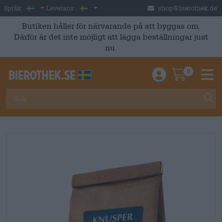
Skip to main content
Swedish
Sverige
Språk:
Leverans:
shop@bierothek.de
Butiken håller för närvarande på att byggas om.
Därför är det inte möjligt att lägga beställningar just
nu.
0
Einloggen / An
Warenkor
M