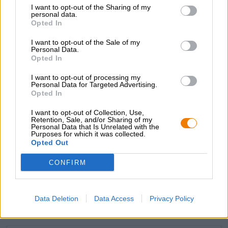
I want to opt-out of the Sharing of my
Genomsnittliga näringsvärden per 100g:
personal data.
Opted In
Energi: 1583kJ / 378kcal
I want to opt-out of the Sale of my
Fett: 1,1g
Personal Data.
Opted In
varav mättade fettsyror: 0,3g
I want to opt-out of processing my
Kolhydrater: 87g
Personal Data for Targeted Advertising.
Opted In
varav socker: 10g
I want to opt-out of Collection, Use,
Retention, Sale, and/or Sharing of my
Protein: 0,1g
Personal Data that Is Unrelated with the
Purposes for which it was collected.
Salt: 0,0g
Opted Out
CONFIRM
GRATIS ÖLKONSULTATION
Har du frågor om denna öl? Vi finns här för dig.
Data Deletion
Data Access
Privacy Policy
shop@bierothek.de