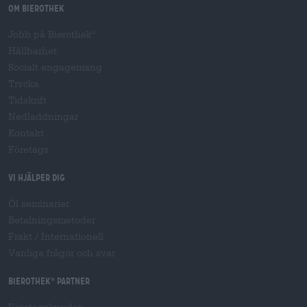
Om Bierothek
Jobb på Bierothek
®
Hållbarhet
Socialt engagemang
Trycka
Tidskrift
Nedladdningar
Kontakt
Företags
Vi hjälper dig
Öl seminarier
Betalningsmetoder
Frakt
/
Internationell
Vanliga frågor och svar
Bierothek
partner
®
Företagskunder