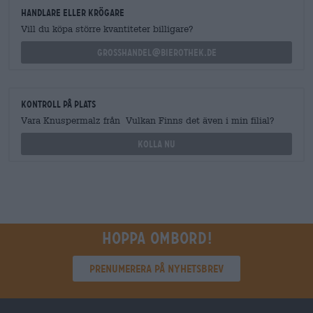
handlare eller krögare
Vill du köpa större kvantiteter billigare?
grosshandel@bierothek.de
Kontroll på plats
Vara Knuspermalz från Vulkan Finns det även i min filial?
Kolla nu
Hoppa ombord!
Prenumerera på nyhetsbrev