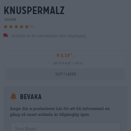
knuspermalz
Vulkan
(1)
Artikeln är för närvarande inte tillgänglig
€ 6,19
-
140 G € 4,42 / 100 G
Slut i lager
Bevaka
Ange din e-postadress här för att bli informerad en
gång så snart artikeln är tillgänglig igen.
Your Email