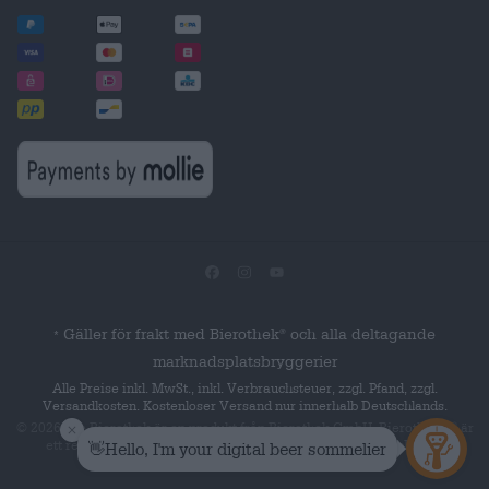
Gäller för frakt med Bierothek
och alla deltagande
®
*
marknadsplatsbryggerier
Alle Preise inkl. MwSt., inkl. Verbrauchsteuer, zzgl. Pfand, zzgl.
Versandkosten. Kostenloser Versand nur innerhalb Deutschlands.
© 2026 Die Bierothek
är en produkt från Bierothek GmbH. Bierothek
är
®
®
ett registrerat ordmärke som tillhör Bierothek Group GmbH. Alla
rättigheter förbehållna.