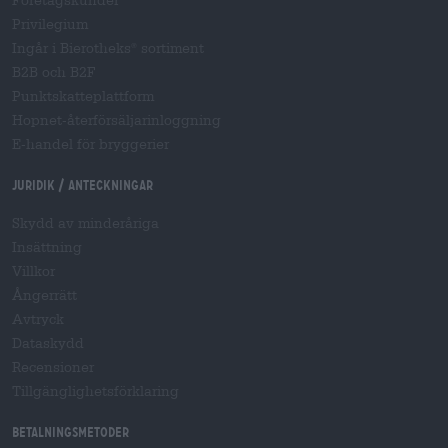
Privilegium
Ingår i Bierotheks
sortiment
®
B2B och B2F
Punktskatteplattform
Hopnet-återförsäljarinloggning
E-handel för bryggerier
Juridik / Anteckningar
Skydd av minderåriga
Insättning
Villkor
Ångerrätt
Avtryck
Dataskydd
Recensioner
Tillgänglighetsförklaring
Betalningsmetoder