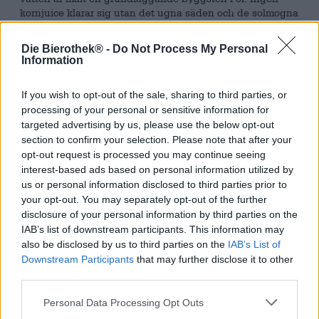
kornjuice klarar sig utan det ugna säden och de solmogna
kornen är inte bara till stor del ansvariga för konsistensen,
de ger även det goda vinet en mjuk bas och en fyllig
Die Bierothek® -
Do Not Process My Personal
smak. Eftersom bryggare inte tänker på något annat än öl,
Information
är råvarorna ständigt i deras sinnen. Resultatet, förutom
de finaste ölkreationerna, är en hel rad ölsaker som bara
If you wish to opt-out of the sale, sharing to third parties, or
har en avlägsen koppling till den flytande njutningen
processing of your personal or sensitive information for
från flaskan eller burken. Det finns praktiska prylar från
targeted advertising by us, please use the below opt-out
bryggerier,
underbara ölglas
, öllitteratur och
ölrelaterad
section to confirm your selection. Please note that after your
mat
som gummibjörnar med öl, ölsenap,
brödbaksblandningar, kryddor och alla möjliga andra
opt-out request is processed you may continue seeing
prylar för ölälskare
.
interest-based ads based on personal information utilized by
us or personal information disclosed to third parties prior to
Den knapriga malten från Vulkan är till exempel ganska
your opt-out. You may separately opt-out of the further
god. Bryggeriet från Eifel har skapat ett perfekt sött
disclosure of your personal information by third parties on the
mellanmål för att njuta av öl med sin karamelliserade
IAB’s list of downstream participants. This information may
bryggmalt. Kornet, täckt av ett delikat karamelllager,
also be disclosed by us to third parties on the
IAB’s List of
imponerar med sin fina sötma och smaken av solmoget
Downstream Participants
that may further disclose it to other
spannmål. Faktum är att den knapriga malten är så läcker
third parties.
att påsen på 140 gram försvinner snabbare än man kan
säga "crunchy malt".
Personal Data Processing Opt Outs