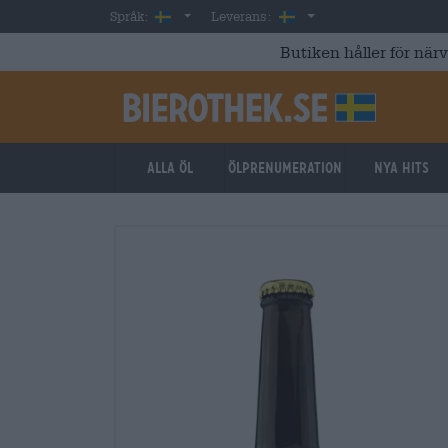
Skip to main content
Swedish
Sverige
Språk:
Leverans:
Butiken håller för när
Alla öl
ölprenumeration
Nya hits