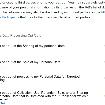
disclosed to third parties prior to your opt-out. You may separately opt-
losure of your personal information by third parties on the IAB’s list of
Beskrivning
Information
Recensioner
(0)
. This information may also be disclosed by us to third parties on the
IA
Participants
that may further disclose it to other third parties.
India Pale Ale
är otvivelaktigt en av, om inte favoriten 
utvecklats för att skicka öl till koloniala härskare i avl
l Data Processing Opt Outs
bort. Det var inte förrän hantverksölrörelsen uppstod s
enorm renässans och är en del av repertoaren för varje
o opt-out of the Sharing of my personal data.
bryggerier. Men vad är det som orsakar fascinationen f
In
innehåller naturligtvis en stor mängd av detta och uppm
Med denna bakgrund är vi inte förvånade över att Jose
o opt-out of the Sale of my Personal Data.
India Pale Ale i sitt sortiment.
In
Hans tolkning presenterar sig i ett tungt grumligt gamma
to opt-out of processing my Personal Data for Targeted
skum. På näsan har vi citrusfräscha komponenter som bl
ing.
fin karamellmalt. Den initiala smaken avslöjar en vol
In
vacker humlebeska kombineras på gommen med grapefruk
honungssötma. Den åtföljande bitterheten är subtil och 
o opt-out of Collection, Use, Retention, Sale, and/or Sharing
ersonal Data that Is Unrelated with the Purposes for which it
dominerande. Ölnjutningen avslutas med en robust finis
lected.
Out