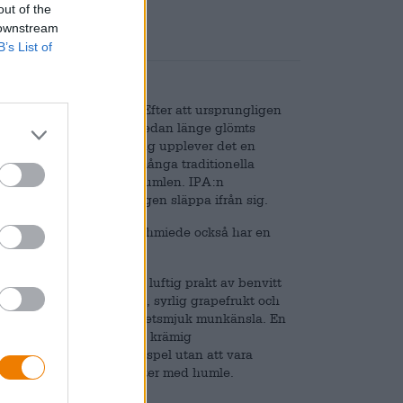
out of the
 downstream
B’s List of
inom hantverksölscenen. Efter att ursprungligen
ägsna länder, har ölstilen sedan länge glömts
om IPA togs upp igen. Idag upplever det en
 hantverksbryggare och många traditionella
ör denna öl? Det är nog humlen. IPA:n
anar bryggare att verkligen släppa ifrån sig.
f Langwiesers Edelbierschmiede också har en
lt guld och pryds av en luftig prakt av benvitt
andas med exotisk frukt, syrlig grapefrukt och
uminös kropp med en sammetsmjuk munkänsla. En
ttoner, fyllig malt och krämig
understryker aromernas spel utan att vara
h som är fruktig och bitter med humle.