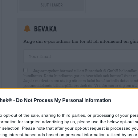
Slut i lager
Bevaka
Ange din e-postadress här för att bli informerad en gång
Your Email
Jag samtycker härmed till att Bierothek ® GmbH behandlar m
kundkonto. Detta kundkonto ger en överblick och kontroll över mi
Jag är medveten om att jag när som helst kan återkalla detta sam
postmeddelande till shop@bierothek.de. Vi informerar dig om att 
lagligheten av den behandling som utförs på grundval av ditt samty
information finns i vår
dataskyddsdeklaration
thek® -
Do Not Process My Personal Information
to opt-out of the sale, sharing to third parties, or processing of your per
formation for targeted advertising by us, please use the below opt-out s
r selection. Please note that after your opt-out request is processed y
* Priserna inkluderar lagstadgad moms. Plus
Frakt
plus
Insättn
eing interest-based ads based on personal information utilized by us or
* Priserna inkluderar punktskatt