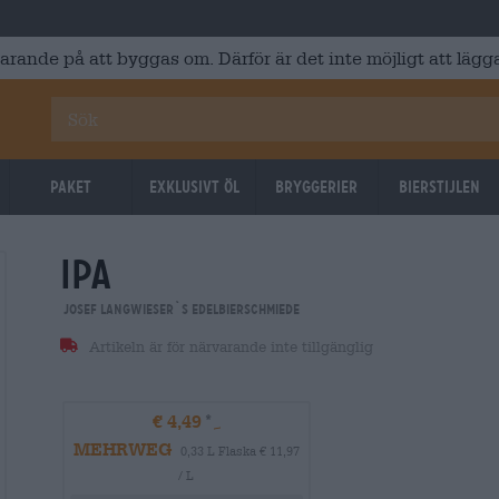
varande på att byggas om. Därför är det inte möjligt att lägga
Paket
Exklusivt Öl
Bryggerier
Bierstijlen
ipa
Josef Langwieser`s Edelbierschmiede
Artikeln är för närvarande inte tillgänglig
€ 4,49
MEHRWEG
0,33 L Flaska € 11,97
/ L