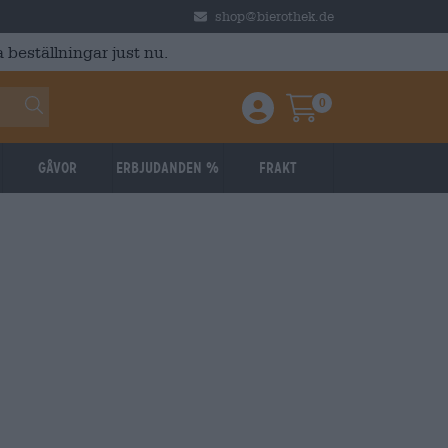
shop@bierothek.de
 beställningar just nu.
0
Einloggen / Anmelden
Warenkorb
Gåvor
Erbjudanden %
Frakt