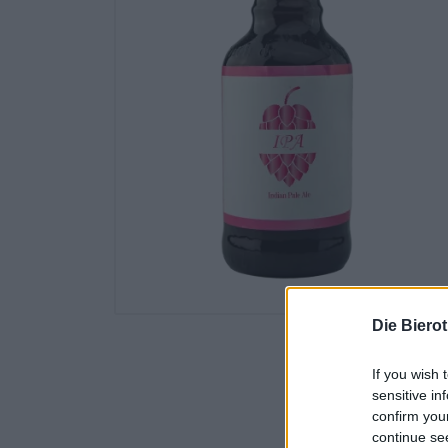
Die Biero
If you wish 
sensitive in
confirm you
continue se