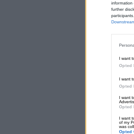
information 
further disc
participants
Downstream 
Persona
I want t
Opted 
I want t
Opted 
I want 
Advertis
Opted 
I want t
of my P
was col
Opted 