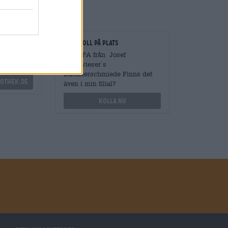
gare
Kontroll på plats
vantiteter
Vara IPA från Josef
Langwieser`s
Edelbierschmiede Finns det
othek.de
även i min filial?
Kolla nu