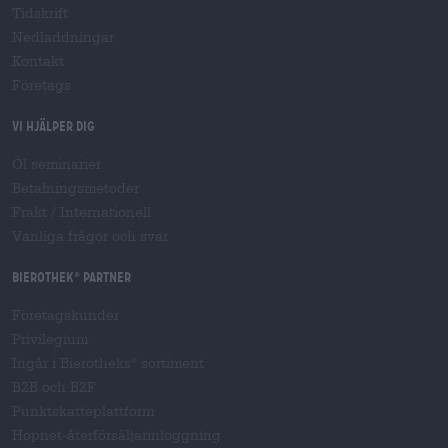
Tidskrift
Nedladdningar
Kontakt
Företags
Vi hjälper dig
Öl seminarier
Betalningsmetoder
Frakt
/
Internationell
Vanliga frågor och svar
Bierothek
partner
®
Företagskunder
Privilegium
Ingår i Bierotheks
sortiment
®
B2B och B2F
Punktskatteplattform
Hopnet-återförsäljarinloggning