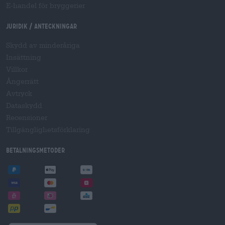
E-handel för bryggerier
Juridik / Anteckningar
Skydd av minderåriga
Insättning
Villkor
Ångerrätt
Avtryck
Dataskydd
Recensioner
Tillgänglighetsförklaring
Betalningsmetoder