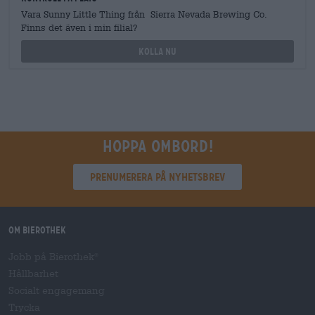
Vara Sunny Little Thing från Sierra Nevada Brewing Co.
Finns det även i min filial?
Kolla nu
Hoppa ombord!
Prenumerera på nyhetsbrev
Om Bierothek
Jobb på Bierothek
®
Hållbarhet
Socialt engagemang
Trycka