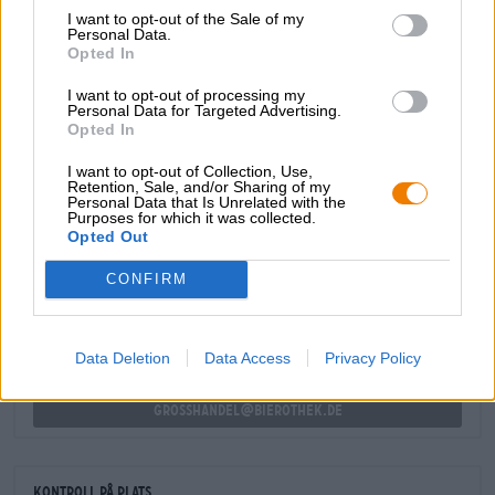
I want to opt-out of the Sale of my
Vi är inte säkra på om citrusvitaminerna klarar
Personal Data.
bryggprocessen oskadda, men Sunny Little Things läckra
Opted In
smak och saftiga friskhet kompenserar definitivt för
denna förlust.
I want to opt-out of processing my
Personal Data for Targeted Advertising.
Opted In
I want to opt-out of Collection, Use,
Retention, Sale, and/or Sharing of my
Personal Data that Is Unrelated with the
Purposes for which it was collected.
GRATIS ÖLKONSULTATION
Opted Out
Har du frågor om denna öl? Vi finns här för dig.
shop@bierothek.de
CONFIRM
handlare eller krögare
Data Deletion
Data Access
Privacy Policy
Vill du köpa större kvantiteter billigare?
grosshandel@bierothek.de
Kontroll på plats