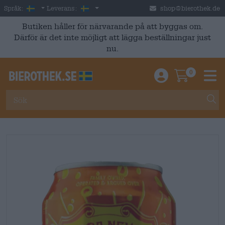
Skip to main content
Swedish
Sverige
Språk:
Leverans:
shop@bierothek.de
Butiken håller för närvarande på att byggas om.
Därför är det inte möjligt att lägga beställningar just
nu.
0
Einloggen / An
Warenkor
M