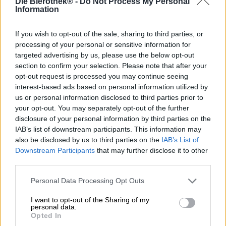
Die Bierothek® -
Do Not Process My Personal
Information
Att njuta av ett glas färskpressad apelsin- eller
grapefruktjuice på morgonen är inte bara roligt, det har
också många hälsofördelar. Citrusfrukter ger en hög
If you wish to opt-out of the sale, sharing to third parties, or
koncentration av vitaminer och är ett bra komplement till
processing of your personal or sensitive information for
en hälsosam frukost. Men vi njuter inte bara av de soliga
targeted advertising by us, please use the below opt-out
dofterna av citrusfrukter på morgonen.
section to confirm your selection. Please note that after your
opt-out request is processed you may continue seeing
Om du vill avsluta dagen med en extra portion citrus är
interest-based ads based on personal information utilized by
det här rätt ställe för dig! Med sin Sunny Little Thing ger
us or personal information disclosed to third parties prior to
det legendariska Sierra Nevada-bryggeriet dig en drickbar
your opt-out. You may separately opt-out of the further
citruskick som smakar gott och får dig på gott humör.
disclosure of your personal information by third parties on the
IAB’s list of downstream participants. This information may
Det amerikanskt tolkade veteölet har sin soliga karaktär
also be disclosed by us to third parties on the
IAB’s List of
att tacka för tillsatsen av riktiga apelsiner och
grapefrukter. Citrusfrukten ger ölet en underbar doft av
Downstream Participants
that may further disclose it to other
kanderat apelsinskal och återspeglas även i smaken: en
third parties.
syrlig bukett blommar på en bas av mjukt vete och
ugnsfärskt bröd. Inslag av solmogen grapefrukt,
Personal Data Processing Opt Outs
citrusskal, mandarin och apelsinmarmelad smeker
I want to opt-out of the Sharing of my
gommen. Kryddig jäst och doftande hö avrundar
personal data.
aromerna. En fruktig och söt finish kröner ölnjutningen
Opted In
och gör dig sugen på ytterligare en burk.