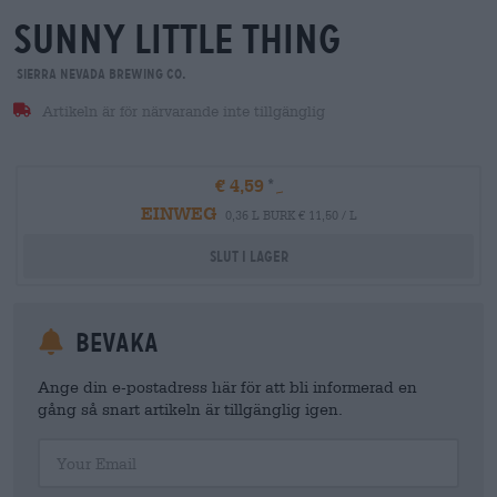
sunny little thing
Sierra Nevada Brewing Co.
Artikeln är för närvarande inte tillgänglig
€ 4,59
EINWEG
0,36 L BURK € 11,50 / L
Slut i lager
Bevaka
Ange din e-postadress här för att bli informerad en
gång så snart artikeln är tillgänglig igen.
Your Email