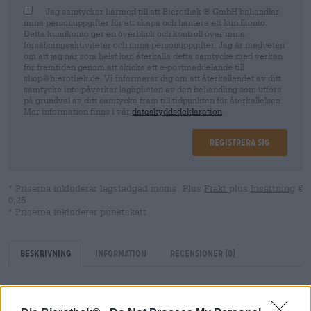
Jag samtycker härmed till att Bierothek ® GmbH behandlar
mina personuppgifter för att skapa och hantera ett kundkonto.
Detta kundkonto ger en överblick och kontroll över mina
försäljningsaktiviteter och mina personuppgifter. Jag är medveten
om att jag när som helst kan återkalla detta samtycke med verkan
för framtiden genom att skicka ett e-postmeddelande till
shop@bierothek.de. Vi informerar dig om att återkallandet av ditt
samtycke inte påverkar lagligheten av den behandling som utförs
på grundval av ditt samtycke fram till tidpunkten för återkallelsen.
Mer information finns i vår
dataskyddsdeklaration
Registrera sig
* Priserna inkluderar lagstadgad moms. Plus
Frakt
plus
Insättning
€
0,25
* Priserna inkluderar punktskatt
Beskrivning
Information
Recensioner
(0)
Ölstil: Citrusveteöl