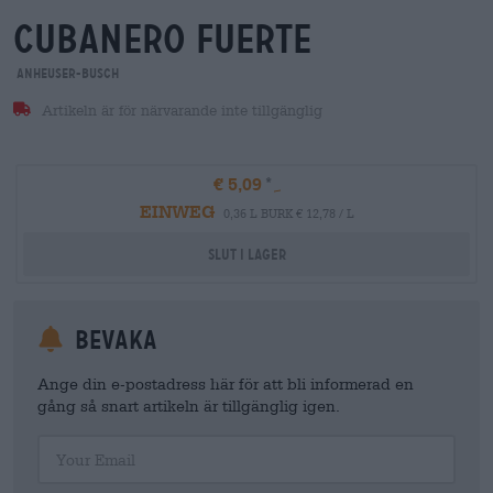
cubanero fuerte
Anheuser-Busch
Artikeln är för närvarande inte tillgänglig
€ 5,09
EINWEG
0,36 L BURK € 12,78 / L
Slut i lager
Bevaka
Ange din e-postadress här för att bli informerad en
gång så snart artikeln är tillgänglig igen.
Your Email