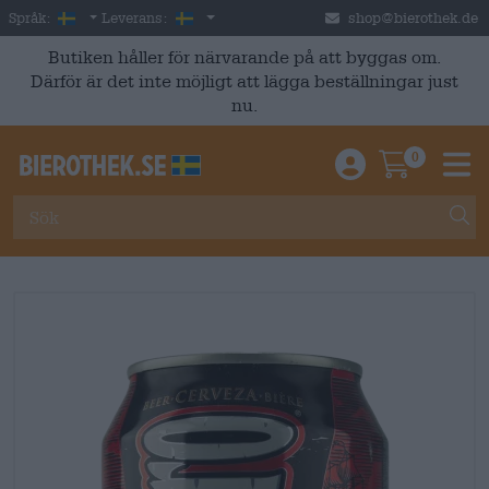
Skip to main content
Swedish
Sverige
Språk:
Leverans:
shop@bierothek.de
Butiken håller för närvarande på att byggas om.
Därför är det inte möjligt att lägga beställningar just
nu.
0
Einloggen / An
Warenkor
M