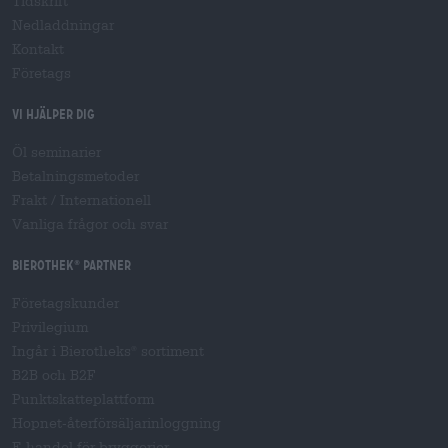
Tidskrift
Nedladdningar
Kontakt
Företags
Vi hjälper dig
Öl seminarier
Betalningsmetoder
Frakt
/
Internationell
Vanliga frågor och svar
Bierothek
partner
®
Företagskunder
Privilegium
Ingår i Bierotheks
sortiment
®
B2B och B2F
Punktskatteplattform
Hopnet-återförsäljarinloggning
E-handel för bryggerier