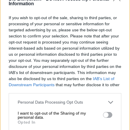
bryggerikulturen som i hög grad formar den lokala
Information
öltraditionen. Genom sitt ursprung representerar den
Kubas anda – kraftfull, aromatisk och distinkt. "Fuerte" i
If you wish to opt-out of the sale, sharing to third parties, or
namnet representerar dess robusta karaktär och pekar på
processing of your personal or sensitive information for
dess plats i det kubanska samhället, där den har varit en
targeted advertising by us, please use the below opt-out
viktig del av sociala sammankomster och festliga tillfällen
section to confirm your selection. Please note that after your
i generationer.
opt-out request is processed you may continue seeing
Denna brygd kännetecknas av sin robusta maltprofil och
interest-based ads based on personal information utilized by
balanserade humlebeska. De karibiska malterna som
us or personal information disclosed to third parties prior to
används ger den en behaglig komplexitet, medan humlen
your opt-out. You may separately opt-out of the further
förblir subtilt i bakgrunden. Visuellt presenterar sig
disclosure of your personal information by third parties on the
Cubanero Fuerte i en rik bärnstensfärg med
IAB’s list of downstream participants. This information may
kopparfärgade inslag och ett tätt, krämigt skum. Aromen
also be disclosed by us to third parties on the
IAB’s List of
avslöjar mångfacetterade toner av rostat spannmål, kola
Downstream Participants
that may further disclose it to other
och delikata kryddiga inslag med tropiska undertoner.
third parties.
Smaken är fyllig och maltig med en behaglig beska
balanserad av inslag av karamell och rostat bröd. En len
Personal Data Processing Opt Outs
avslutning med en touch av torrhet avrundar denna fina
öl.
I want to opt-out of the Sharing of my
personal data.
Opted In
Cubanero Fuerte är en mångsidig matföljare. Den
harmoniserar perfekt med klassiska kubanska rätter som