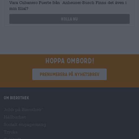
Vara Cubanero Fuerte från Anheuser-Busch Finns det även i
min filial?
Kolla nu
Hoppa ombord!
Prenumerera på nyhetsbrev
Om Bierothek
Jobb på Bierothek
®
Hållbarhet
Socialt engagemang
Trycka