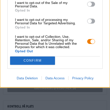
I want to opt-out of the Sale of my
ropa vieja, mojo-fläsk och rejäla grytor. Dess maltiga
Personal Data.
sötma och karamella toner passar utmärkt ihop med grillat
Opted In
kött, kryddiga marinader och rökig barbecue. Den lyser
också med skaldjur – särskilt bräserad fisk och paella.
I want to opt-out of processing my
Personal Data for Targeted Advertising.
Opted In
I want to opt-out of Collection, Use,
Retention, Sale, and/or Sharing of my
Personal Data that Is Unrelated with the
Purposes for which it was collected.
GRATIS ÖLKONSULTATION
Opted Out
Har du frågor om denna öl? Vi finns här för dig.
shop@bierothek.de
CONFIRM
handlare eller krögare
Data Deletion
Data Access
Privacy Policy
Vill du köpa större kvantiteter billigare?
grosshandel@bierothek.de
Kontroll på plats