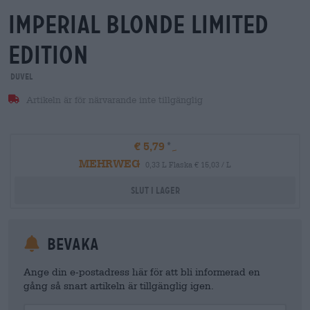
imperial blonde limited
edition
Duvel
Artikeln är för närvarande inte tillgänglig
€ 5,79
MEHRWEG
0,33 L Flaska € 15,03 / L
Slut i lager
Bevaka
Ange din e-postadress här för att bli informerad en
gång så snart artikeln är tillgänglig igen.
Your Email