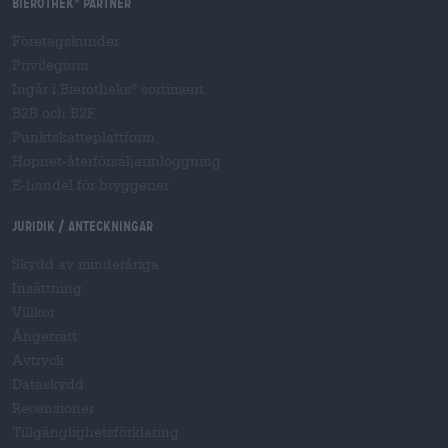
Bierothek
partner
®
Företagskunder
Privilegium
Ingår i Bierotheks
sortiment
®
B2B och B2F
Punktskatteplattform
Hopnet-återförsäljarinloggning
E-handel för bryggerier
Juridik / Anteckningar
Skydd av minderåriga
Insättning
Villkor
Ångerrätt
Avtryck
Dataskydd
Recensioner
Tillgänglighetsförklaring