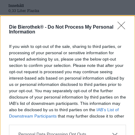
Innehåll
0,33 Liter Flaska
Brauerei Brauerei
Die Bierothek® -
Do Not Process My Personal
Duvel
Information
Bierothek® ID
If you wish to opt-out of the sale, sharing to third parties, or
12007005
processing of your personal or sensitive information for
EAN
targeted advertising by us, please use the below opt-out
5411681413686
section to confirm your selection. Please note that after your
Vikt
opt-out request is processed you may continue seeing
0.33kg(0.67kg med förpackning)
interest-based ads based on personal information utilized by
Insättning
us or personal information disclosed to third parties prior to
€ 0.10
your opt-out. You may separately opt-out of the further
disclosure of your personal information by third parties on the
LMIV (på engelska)
Ansvarsfull livsmedelsföretagare (EU)
IAB’s list of downstream participants. This information may
Duvel Moortgat Belgium, Breendonk-Dorp 58, B-2870
also be disclosed by us to third parties on the
IAB’s List of
Puurs Belgien(BE)
Downstream Participants
that may further disclose it to other
third parties.
Öl region
Belgien & Niederlande
Personal Data Processing Opt Outs