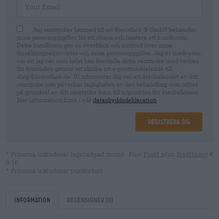
Jag samtycker härmed till att Bierothek ® GmbH behandlar
mina personuppgifter för att skapa och hantera ett kundkonto.
Detta kundkonto ger en överblick och kontroll över mina
försäljningsaktiviteter och mina personuppgifter. Jag är medveten
om att jag när som helst kan återkalla detta samtycke med verkan
för framtiden genom att skicka ett e-postmeddelande till
shop@bierothek.de. Vi informerar dig om att återkallandet av ditt
samtycke inte påverkar lagligheten av den behandling som utförs
på grundval av ditt samtycke fram till tidpunkten för återkallelsen.
Mer information finns i vår
dataskyddsdeklaration
Registrera sig
* Priserna inkluderar lagstadgad moms. Plus
Frakt
plus
Insättning
€
0,10
* Priserna inkluderar punktskatt
Information
Recensioner
(0)