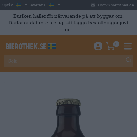
Skip to main content
Swedish
Sverige
Språk:
Leverans:
shop@bierothek.de
Butiken håller för närvarande på att byggas om.
Därför är det inte möjligt att lägga beställningar just
nu.
0
Einloggen / An
Warenkor
M