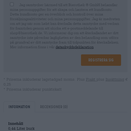
Jag samtycker härmed till att Bierothek ® GmbH behandlar
mina personuppgifter för att skapa och hantera ett kundkonto.
Detta kundkonto ger en överblick och kontroll över mina
försäljningsaktiviteter och mina personuppgifter. Jag är medveten
om att jag när som helst kan återkalla detta samtycke med verkan
för framtiden genom att skicka ett e-postmeddelande till
shop@bierothek.de. Vi informerar dig om att återkallandet av ditt
samtycke inte påverkar lagligheten av den behandling som utförs
på grundval av ditt samtycke fram till tidpunkten för återkallelsen.
Mer information finns i vår
dataskyddsdeklaration
Registrera sig
* Priserna inkluderar lagstadgad moms. Plus
Frakt
plus
Insättning
€
0,25
* Priserna inkluderar punktskatt
Information
Recensioner
(0)
Innehåll
0,44 Liter burk