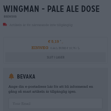
wingman - pale ale dose
BrewDog
Artikeln är för närvarande inte tillgänglig
€ 5,19
EINWEG
0,44 L BURK € 10,75 / L
Slut i lager
Bevaka
Ange din e-postadress här för att bli informerad en
gång så snart artikeln är tillgänglig igen.
Your Email