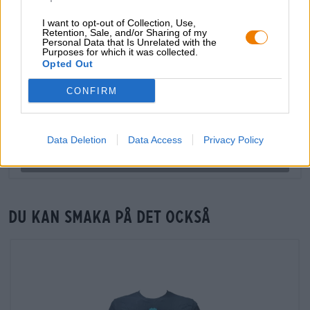
handlare eller krögare
I want to opt-out of Collection, Use,
Retention, Sale, and/or Sharing of my
Vill du köpa större kvantiteter billigare?
Personal Data that Is Unrelated with the
Purposes for which it was collected.
grosshandel@bierothek.de
Opted Out
CONFIRM
Kontroll på plats
Vara Wingman - Pale Ale Dose från BrewDog Finns det även i
min filial?
Data Deletion
Data Access
Privacy Policy
Kolla nu
Du kan smaka på det också