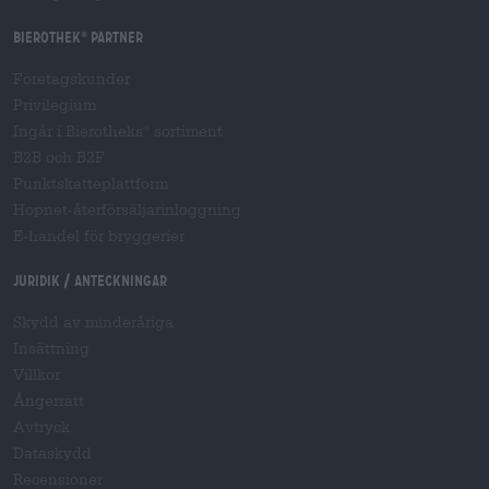
Bierothek
partner
®
Företagskunder
Privilegium
Ingår i Bierotheks
sortiment
®
B2B och B2F
Punktskatteplattform
Hopnet-återförsäljarinloggning
E-handel för bryggerier
Juridik / Anteckningar
Skydd av minderåriga
Insättning
Villkor
Ångerrätt
Avtryck
Dataskydd
Recensioner