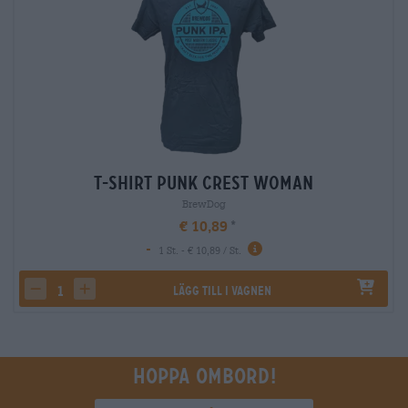
T-Shirt Punk Crest Woman
BrewDog
€ 10,89
-
1 St. - € 10,89 / St.
Lägg till i vagnen
decrease quantity
increase quantity
Hoppa ombord!