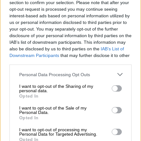
Rekommendation om mat
section to confirm your selection. Please note that after your
Förrätt
: Kryddig hårdost med fikonsap
opt-out request is processed you may continue seeing
Huvudrätt
: Mac n ost
interest-based ads based on personal information utilized by
Efterrätt
: Crepes med frukt
us or personal information disclosed to third parties prior to
Alkoholhalt
your opt-out. You may separately opt-out of the further
4.2 % vol
disclosure of your personal information by third parties on the
IAB’s list of downstream participants. This information may
Bitter enighet
0 IBU
also be disclosed by us to third parties on the
IAB’s List of
Downstream Participants
that may further disclose it to other
Ursprunglig vört
third parties.
10 ° Plato
Ingredienser
Personal Data Processing Opt Outs
Vatten,
kornmalt
, humle, jäst
I want to opt-out of the Sharing of my
Punktskatt
personal data.
€ 0,46
Opted In
I want to opt-out of the Sale of my
Personal Data.
GRATIS ÖLKONSULTATION
Opted In
Har du frågor om denna öl? Vi finns här för dig.
shop@bierothek.de
I want to opt-out of processing my
Personal Data for Targeted Advertising.
Opted In