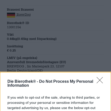
Brauerei Brauerei
BrewDog
Bierothek® ID
13001154
Vikt
0.44kg(0.45kg med förpackning)
Insättning
€ 0.25
LMIV (på engelska)
Ansvarsfull livsmedelsföretagare (EU)
BREWDOG , Im Marienpark 23, 12107
Berlin Deutschland(DE)
Öl region
Die Bierothek® -
Do Not Process My Personal
Großbritannien
Information
Öl stil
India Pale Ale
If you wish to opt-out of the sale, sharing to third parties, or
Ölkategori
processing of your personal or sensitive information for
konserverad öl
targeted advertising by us, please use the below opt-out