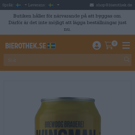
Skip to main content
Swedish
Sverige
Språk:
Leverans:
shop@bierothek.de
Butiken håller för närvarande på att byggas om.
Därför är det inte möjligt att lägga beställningar just
nu.
0
Einloggen / An
Warenkor
M