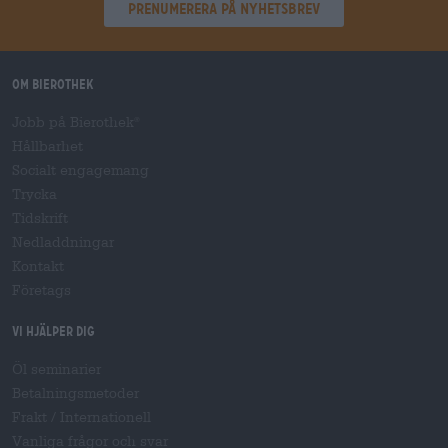
Prenumerera på nyhetsbrev
Om Bierothek
Jobb på Bierothek
®
Hållbarhet
Socialt engagemang
Trycka
Tidskrift
Nedladdningar
Kontakt
Företags
Vi hjälper dig
Öl seminarier
Betalningsmetoder
Frakt
/
Internationell
Vanliga frågor och svar