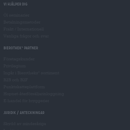
Vi hjälper dig
Öl seminarier
Betalningsmetoder
Frakt
/
Internationell
Vanliga frågor och svar
Bierothek
partner
®
Företagskunder
Privilegium
Ingår i Bierotheks
sortiment
®
B2B och B2F
Punktskatteplattform
Hopnet-återförsäljarinloggning
E-handel för bryggerier
Juridik / Anteckningar
Skydd av minderåriga