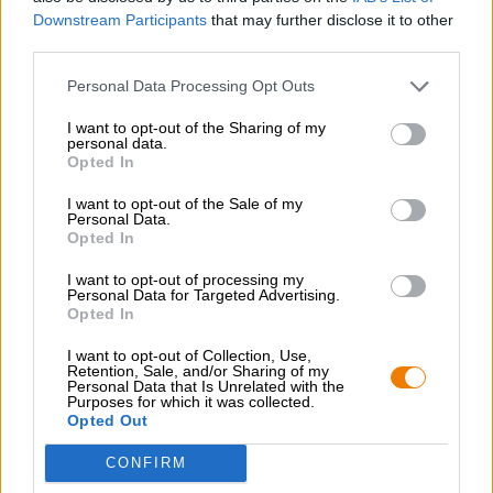
leverans ✓ Mångsidigt utbud ✓ rimliga priser ✓
Downstream Participants
that may further disclose it to other
third parties.
Personal Data Processing Opt Outs
GRATIS ÖLKONSULTATION
I want to opt-out of the Sharing of my
Har du frågor om denna öl? Vi finns här för dig.
personal data.
shop@bierothek.de
Opted In
I want to opt-out of the Sale of my
Personal Data.
handlare eller krögare
Opted In
Vill du köpa större kvantiteter billigare?
I want to opt-out of processing my
grosshandel@bierothek.de
Personal Data for Targeted Advertising.
Opted In
I want to opt-out of Collection, Use,
Kontroll på plats
Retention, Sale, and/or Sharing of my
Personal Data that Is Unrelated with the
Vara Trooper Pale Ale från Robinsons Brewery Finns det även
Purposes for which it was collected.
i min filial?
Opted Out
Kolla nu
CONFIRM