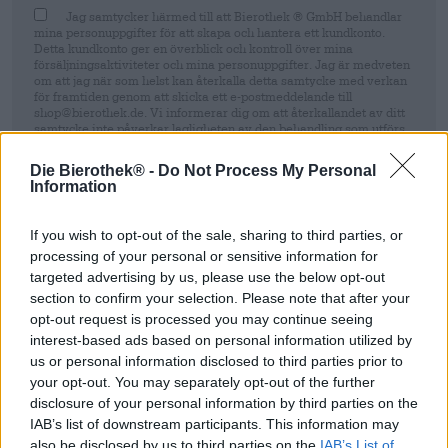
Jag samtycker härmed till att Bierothek ® GmbH behandlar
mina personuppgifter för att skapa och hantera ett kundkonto.
Detta kundkonto ger en överblick och kontroll över mina
försäljningsaktiviteter och mina personuppgifter. Jag är medveten
om att jag när som helst kan återkalla detta samtycke med verkan
för framtiden genom att skicka ett e-postmeddelande till
shop@bierothek.de. Vi informerar dig om att återkallandet av ditt
samtycke inte påverkar lagligheten av den behandling som utförs
på grundval av ditt samtycke fram till tidpunkten för återkallelsen.
Mer information finns i vår
dataskyddsdeklaration
Die Bierothek® -
Do Not Process My Personal
Information
Registrera sig
If you wish to opt-out of the sale, sharing to third parties, or
processing of your personal or sensitive information for
* Priserna inkluderar lagstadgad moms. Plus
Frakt
plus
Insättning
€
targeted advertising by us, please use the below opt-out
0,25
section to confirm your selection. Please note that after your
* Priserna inkluderar punktskatt
opt-out request is processed you may continue seeing
interest-based ads based on personal information utilized by
us or personal information disclosed to third parties prior to
Beskrivning
Information
Recensioner
(0)
your opt-out. You may separately opt-out of the further
disclosure of your personal information by third parties on the
Prova Trooper Pale Ale från Robinsons Brewery och
IAB’s list of downstream participants. This information may
beställ snabbt och bekvämt online! Bierothek
Snabb
®
also be disclosed by us to third parties on the
IAB’s List of