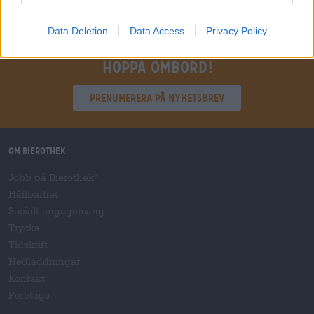
Data Deletion
Data Access
Privacy Policy
Hoppa ombord!
Prenumerera på nyhetsbrev
Om Bierothek
Jobb på Bierothek
®
Hållbarhet
Socialt engagemang
Trycka
Tidskrift
Nedladdningar
Kontakt
Företags