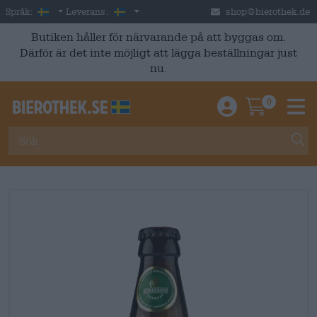
Skip to main content
Swedish
Sverige
Språk:
Leverans:
shop@bierothek.de
Butiken håller för närvarande på att byggas om.
Därför är det inte möjligt att lägga beställningar just
nu.
0
Einloggen / An
Warenkor
M