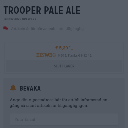
trooper pale ale
Robinsons Brewery
Artikeln är för närvarande inte tillgänglig
€ 5,39
EINWEG
0,50 L Flaska € 9,92 / L
Slut i lager
Bevaka
Ange din e-postadress här för att bli informerad en
gång så snart artikeln är tillgänglig igen.
Your Email