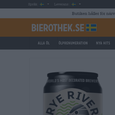
Skip to main content
Swedish
Sverige
Språk:
Leverans:
Butiken håller för när
Alla öl
ölprenumeration
Nya hits