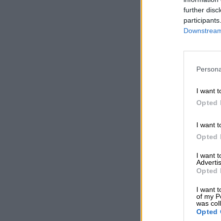
further disc
participants
Downstream 
Persona
I want t
Opted 
I want t
Opted 
I want 
Advertis
Opted 
I want t
of my P
was col
Opted 