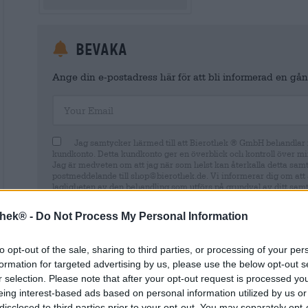
Bevaka
Ange din e-postadress här för att bli informerad en gång
Your Email
Jag samtycker härmed till att Bierothek ® GmbH behandlar m
kundkonto. Detta kundkonto ger en överblick och kontroll över mi
Jag är medveten om att jag när som helst kan återkalla detta sam
postmeddelande till shop@bierothek.de. Vi informerar dig om att 
lagligheten av den behandling som utförs på grundval av ditt samty
information finns i vår
dataskyddsdeklaration
thek® -
Do Not Process My Personal Information
to opt-out of the sale, sharing to third parties, or processing of your per
formation for targeted advertising by us, please use the below opt-out s
* Priserna inkluderar lagstadgad moms. Plus
Frakt
plus
Insättn
r selection. Please note that after your opt-out request is processed y
* Priserna inkluderar punktskatt
eing interest-based ads based on personal information utilized by us or
disclosed to third parties prior to your opt-out. You may separately opt-