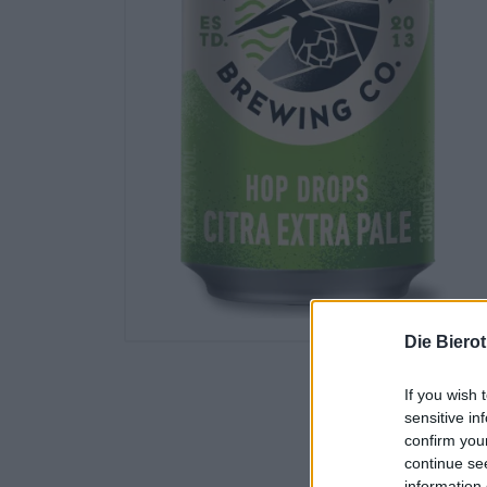
Die Biero
If you wish 
sensitive in
confirm you
continue se
information 