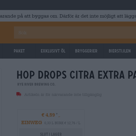
varande på att byggas om. Därför är det inte möjligt att lägga
Paket
Exklusivt Öl
Bryggerier
Bierstijlen
hop drops citra extra p
Rye River Brewing Co.
Artikeln är för närvarande inte tillgänglig
€ 4,59
EINWEG
0,33 L BURK € 12,76 / L
Slut i lager