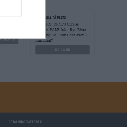
gare
Kontroll på plats
vantiteter
Vara HOP DROPS CITRA
EXTRA PALE från Rye River
Brewing Co. Finns det även i
othek.de
min filial?
Kolla nu
Betalningsmetoder