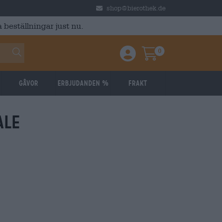
shop@bierothek.de
 beställningar just nu.
0
Einloggen / Anmelden
Warenkorb
Gåvor
Erbjudanden %
Frakt
ale