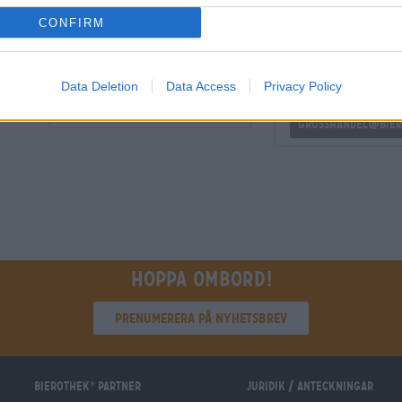
CONFIRM
GRATIS ÖLKONSULTATION
handlare eller krö
Har du frågor om denna öl? Vi
Vill du köpa större k
Data Deletion
Data Access
Privacy Policy
finns här för dig.
billigare?
shop@bierothek.de
grosshandel@bier
Hoppa ombord!
Prenumerera på nyhetsbrev
Bierothek
partner
Juridik / Anteckningar
®