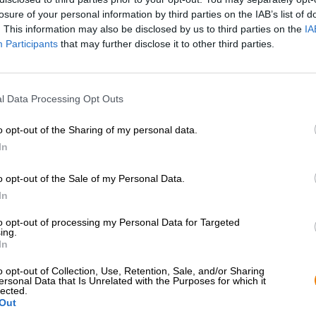
losure of your personal information by third parties on the IAB’s list of
Beskrivning
Information
Recensioner
(0)
. This information may also be disclosed by us to third parties on the
IA
Participants
that may further disclose it to other third parties.
Citra är en amerikansk humlesort som släpptes i slutet 
redan vuxit ur sin linda och i Europa nådde nyheterna o
fortfarande en av favoriterna hos många hantverksbrygga
l Data Processing Opt Outs
andra stilar av modern bryggning. Aromhumlen kommer fr
kännetecknas av en distinkt citrusrepertoar, vilket ock
o opt-out of the Sharing of my personal data.
bryggningen saftiga och syrliga toner av grapefrukt, lim
In
en skarp, nästan hård beska.
o opt-out of the Sale of my Personal Data.
Det irländska bryggeriet Rye River Brewing har tagit d
prisbelönt öl av den. Deras Hop Drops Citra Extra Pale 
In
dygder med en blandning av mild, återhållsam malt.
to opt-out of processing my Personal Data for Targeted
ing.
Humle Drops Citra presenterar sig i det delikata ljusgul
In
det: syrliga citrusnoter, örter och blommig humle fyller 
uppfriskande och låter en bukett av nyklippt gräs, citr
o opt-out of Collection, Use, Retention, Sale, and/or Sharing
En balanserad beska avrundar ölnjutningen perfekt.
ersonal Data that Is Unrelated with the Purposes for which it
lected.
Out