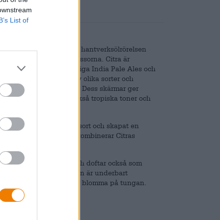
 downstream
B’s List of
av 2010-talet. I USA hade hantverksölrörelsen
m humlefyllt öl sakta massorna. Citra är
re idag och finns i otaliga India Pale Ales och
ån en komplex linje av olika sorter och
så gett växten dess namn. Dess skärmar ger
e och citron, men ger också tropiska toner och
enna extraordinära humlesort och skapat en
är en ljus gomgodis som kombinerar Citras
a av solmogna citroner och doftar också som
luften. Den initiala smaken är underbart
usskal och tropiska frukter blomma på tungan.