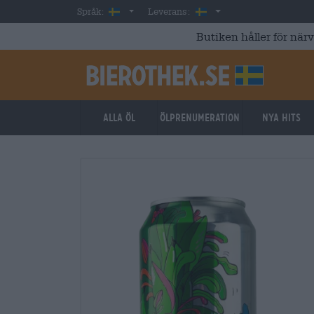
Skip to main content
Swedish
Sverige
Språk:
Leverans:
Butiken håller för när
Alla öl
ölprenumeration
Nya hits