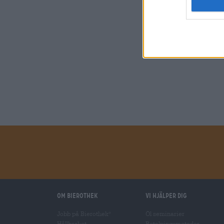
Om Bierothek
Vi hjälper dig
Jobb på Bierothek
Öl seminarier
®
Hållbarhet
Betalningsmetoder