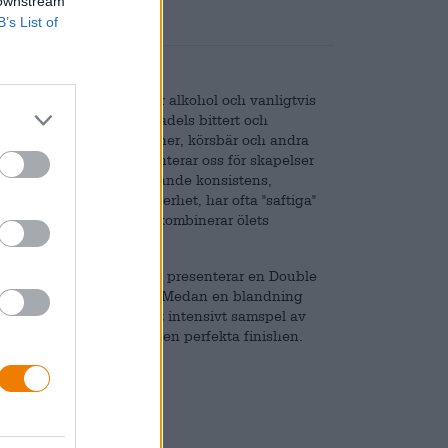
 downstream
B’s List of
edan den ena innehåller alkohol och vanligtvis
n alkoholhalt. Öl är mestadels bittert och
ssas från äpplen, apelsiner, körsbär och andra
r ut gränserna och presenterar oss för skapelser
er med en smoothie-liknande konsistens,
 India Pale Ales, i synnerhet, har ofta "saftiga"
är moderna cocktails som kombinerar ölets
kpressad juice.
ig. Det norska bryggeriet presenterar en Double
opiska toner till gommen. Medan en blandning
evererar Citra-humlen ett intensivt samspel av
 % ABV ger denna DIPA den perfekta finishen.