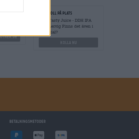
gare
Kontroll på plats
vantiteter
Vara Tasty Juice - DDH IPA
från Lervig Finns det även i
min filial?
othek.de
Kolla nu
Betalningsmetoder