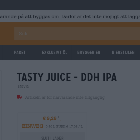
varande på att byggas om. Därför är det inte möjligt att lägga
Paket
Exklusivt Öl
Bryggerier
Bierstijlen
tasty juice - ddh ipa
Lervig
Artikeln är för närvarande inte tillgänglig
€ 9,29
EINWEG
0,50 L BURK € 17,08 / L
Slut i lager