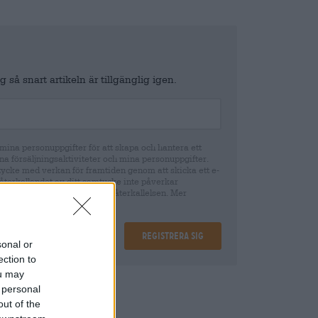
 så snart artikeln är tillgänglig igen.
ina personuppgifter för att skapa och hantera ett
na försäljningsaktiviteter och mina personuppgifter.
tycke med verkan för framtiden genom att skicka ett e-
återkallandet av ditt samtycke inte påverkar
cke fram till tidpunkten för återkallelsen. Mer
Registrera sig
sonal or
ection to
ou may
ing
€ 0,25
 personal
out of the