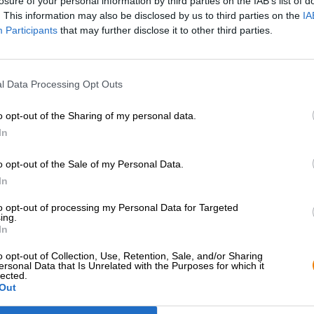
losure of your personal information by third parties on the IAB’s list of
. This information may also be disclosed by us to third parties on the
IA
Beskrivning
Information
Recensioner
(0)
Participants
that may further disclose it to other third parties.
Vid första anblicken har öl och juice föga gemensamt: m
ingen frukt, består den andra helt av frukt och har sälla
l Data Processing Opt Outs
baserat på vatten, malt, humle och jäst, medan juice pre
frukter och till stor del är söt. Hantverksölscenen sudda
o opt-out of the Sharing of my personal data.
som kombinerar det bästa av två världar: robusta brygd
In
sprudlande fruktiga aromer och frukt på ingredienslistan.
i sitt namn och lever upp till det löftet. Dessa brygder 
o opt-out of the Sale of my Personal Data.
robusta bitterhet med den lekfulla fruktsötman hos färs
In
En av dessa moderna skapelser är Tasty Juice från Lerv
Dry-Hopped Citra IPA som levererar en explosion av tr
to opt-out of processing my Personal Data for Targeted
ing.
av korn, havre och vete ger en len, krämig munkänsla, l
In
mango, persika, grapefrukt och citron. Den robusta 6,0
o opt-out of Collection, Use, Retention, Sale, and/or Sharing
Riktigt god juice!
ersonal Data that Is Unrelated with the Purposes for which it
lected.
Out