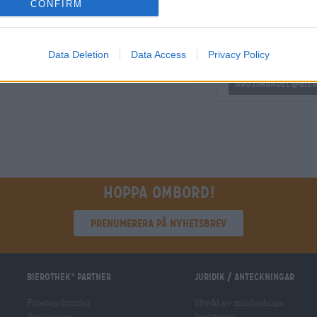
CONFIRM
GRATIS ÖLKONSULTATION
handlare eller krö
Har du frågor om denna öl? Vi
Vill du köpa större k
Data Deletion
Data Access
Privacy Policy
finns här för dig.
billigare?
shop@bierothek.de
grosshandel@bier
Hoppa ombord!
Prenumerera på nyhetsbrev
Bierothek
partner
Juridik / Anteckningar
®
Företagskunder
Skydd av minderåriga
Privilegium
Insättning