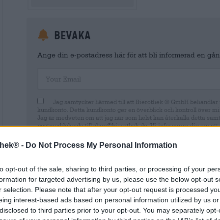
Bevaka
Ange din e-postadress här för att bli informerad en gång
Your Email
Jag samtycker härmed till att Bierothek ® GmbH behandlar m
kundkonto. Detta kundkonto ger en överblick och kontroll över mi
Jag är medveten om att jag när som helst kan återkalla detta sam
postmeddelande till shop@bierothek.de. Vi informerar dig om att 
lagligheten av den behandling som utförs på grundval av ditt samty
information finns i vår
dataskyddsdeklaration
thek® -
Do Not Process My Personal Information
to opt-out of the sale, sharing to third parties, or processing of your per
formation for targeted advertising by us, please use the below opt-out s
r selection. Please note that after your opt-out request is processed y
* Priserna inkluderar lagstadgad moms. Plus
Frakt
plus
Insättn
eing interest-based ads based on personal information utilized by us or
* Priserna inkluderar punktskatt
disclosed to third parties prior to your opt-out. You may separately opt-