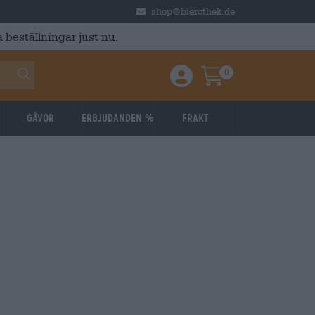
shop@bierothek.de
 beställningar just nu.
0
Einloggen / Anmelden
Warenkorb
Gåvor
Erbjudanden %
Frakt