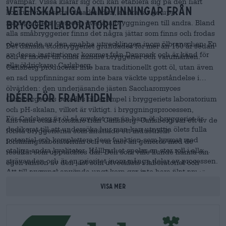
svampar. Vissa klarar sig och kan etablera sig på den hårt
Vetenskapliga landvinningar från
konkurrensutsatta ölmarknaden, andra får ge upp
mäskpaddeln igen och överlåta bryggningen till andra. Bland
bryggerilaboratoriet
alla småbryggerier finns det några jättar som finns och frodas
oberoende av den snabba utvecklingen inom ölbranschen. En
Det danska storbryggeriet grundades för mer än 150 år sedan
av dessa institutioner kommer från Danmark och är känd för
och är moder till olika mindre bryggerier och varumärken.
alla öldrickare: Carlsberg.
Carlsberg producerar inte bara traditionellt gott öl, utan även
en rad uppfinningar som inte bara väckte uppståndelse i
ölvärlden: den underjäsande jästen Saccharomyces
Idéer för framtiden
Carlsbergensis odlades till exempel i bryggeriets laboratorium
och pH-skalan, vilket är viktigt. i bryggningsprocessen,
För Carlsberg är öl så mycket mer än bara öl: bryggeriet är
ansvarar också forskare från Carlsberg. Carlsberg var ett av de
dedikerat till att undersöka hur man kan utnyttja ölets fulla
första bryggerierna som inrättade ett industriellt
potential och komplettera dess funktion som lyxmat med
forskningslaboratorium och var mer än generös med de
otaliga andra kvaliteter. Hållbarhet spelar en stor roll i alla
resultat som upptäcktes där. Den som ville kunde hämta sin
strävanden och är en prioritet inom många delar av processen.
egen ranson av den jäst som utvecklats i laboratoriet och
Att till exempel använda ungt korn ger inte bara ölet en
använda den för att brygga sitt eget öl. Som en global aktör
fantastisk smak, utan gör det också möjligt för bryggare att
med tillräckliga resurser för forskning och experiment har
Visa mer
brygga med regionala råvaror. Korn kunde tidigare inte odlas i
Carlsberg alltid haft ansvaret att föra fram
Danmark och andra skandinaviska länder eftersom somrarna
bryggningsprocessen och fortsätter att leva upp till den idag.
inte är tillräckligt långa och varma för att spannmålen ska nå
Kända varumärken som Hamburger Astra,
Brooklyn Brewery
,
full mognad. Men om du använder ungt, inte färdigmognat
Duckstein
och
Grimbergen
är bland Carlsbergs skyddslingar