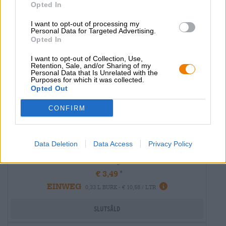
Opted In
I want to opt-out of processing my
Personal Data for Targeted Advertising.
Opted In
I want to opt-out of Collection, Use,
Retention, Sale, and/or Sharing of my
Personal Data that Is Unrelated with the
Purposes for which it was collected.
Opted Out
CONFIRM
Internationell Lager
Data Deletion
Data Access
Privacy Policy
1883
Carlsberg
€ 3,49
EINWEG
0,33 L BURK - € 10,58 / LTR
Slutsåld