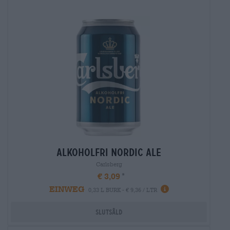
alkoholfri nordic ale
Carlsberg
€ 3,09
EINWEG
0,33 L BURK - € 9,36 / LTR
Slutsåld