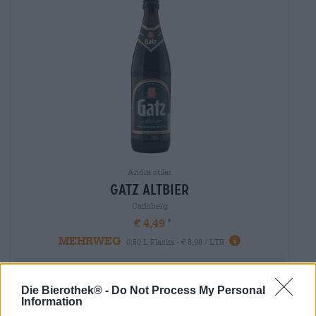
Andra stilar
gatz altbier
Carlsberg
€ 4,49
MEHRWEG
0,50 L Flaska - € 8,98 / LTR
Slutsåld
Die Bierothek® -
Do Not Process My Personal
Information