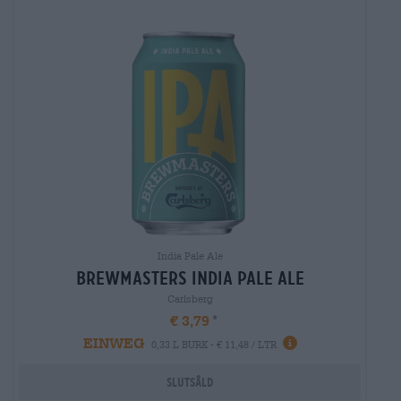
India Pale Ale
brewmasters india pale ale
Carlsberg
€ 3,79
EINWEG
0,33 L BURK - € 11,48 / LTR
Slutsåld