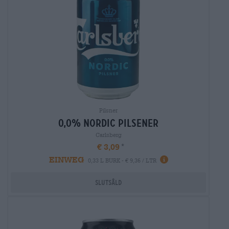
Pilsner
0,0% nordic pilsener
Carlsberg
€ 3,09
EINWEG
0,33 L BURK - € 9,36 / LTR
Slutsåld