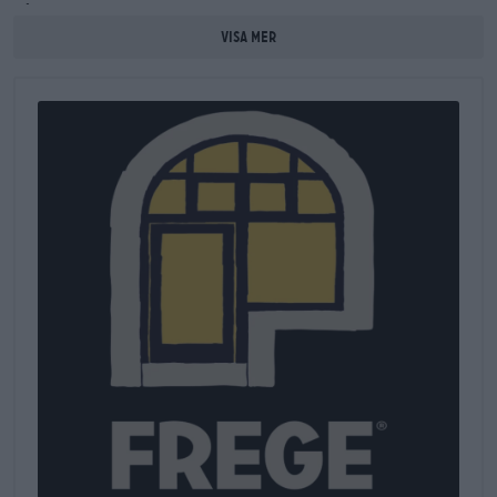
går tillbaka till bankiren Christian Gottlob Frege II. Idag är
Fregehaus hem för
Leipzigs Bierothek
: mer än 300
®
Visa mer
hantverksöl, lokala och internationella ölspecialiteter och
presentidéer med öltema är staplade under taket och lockar
ölfans från när och fjärran. Hjärtprojektet för Bierothek
®
Leipzig är
Frege Carbon
, som är nära kopplat till Leipzigs
kultur. Den populära bokmässan i Leipzig, den kusligt vackra
WGT, de interkulturella veckorna och den litterära hösten är
bara några av de evenemang som formar Leipzigs stadsliv och
gör den sachsiska metropolen till en magnet för turister.
Hantverksölet Frege Carbon speglar optimalt Leipzigs
kreativa, alternativa själ.