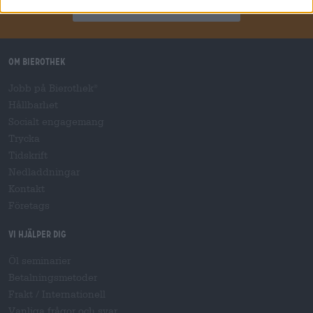
Prenumerera på nyhetsbrev
Om Bierothek
Jobb på Bierothek
®
Hållbarhet
Socialt engagemang
Trycka
Tidskrift
Nedladdningar
Kontakt
Företags
Vi hjälper dig
Öl seminarier
Betalningsmetoder
Frakt
/
Internationell
Vanliga frågor och svar