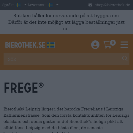
Skip to main content
Swedish
Sverige
Språk:
Leverans:
shop@bierothek.de
Butiken håller för närvarande på att byggas om.
Därför är det inte möjligt att lägga beställningar just
nu.
0
Einloggen / An
Warenkor
M
Frege
®
Bierothek
Leipzig
ligger i det barocka Fregehaus i Leipzigs
®
Katharinenstrasse. Som den första kontaktpunkten för Leipzigs
ölälskare och deras gäster är det Bierothek
s heliga plikt att
®
alltid förse Leipzig med de bästa ölen, de senaste