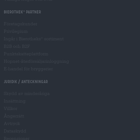
Bierothek
partner
®
Företagskunder
Privilegium
Ingår i Bierotheks
sortiment
®
B2B och B2F
Punktskatteplattform
Hopnet-återförsäljarinloggning
E-handel för bryggerier
Juridik / Anteckningar
Skydd av minderåriga
Insättning
Villkor
Ångerrätt
Avtryck
Dataskydd
Recensioner