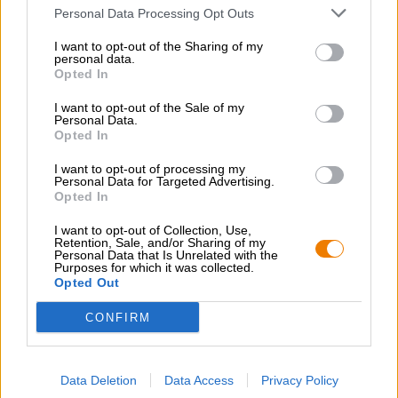
Personal Data Processing Opt Outs
I want to opt-out of the Sharing of my
personal data.
Opted In
Porter och Stout
frege
kohlenstoff
I want to opt-out of the Sale of my
®
Personal Data.
Frege®
Opted In
(1)
100%
I want to opt-out of processing my
€ 5,49
Personal Data for Targeted Advertising.
MEHRWEG
Opted In
0,33 L Flaska - € 16,64 / LTR
I want to opt-out of Collection, Use,
Slutsåld
Retention, Sale, and/or Sharing of my
Personal Data that Is Unrelated with the
Purposes for which it was collected.
Opted Out
1
CONFIRM
Hoppa ombord!
Data Deletion
Data Access
Privacy Policy