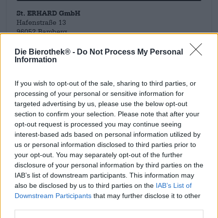
St. ERHARD GmbH
Hafenstraße 13
96052 Bamberg
Deutschland
Die Bierothek® -
Do Not Process My Personal
info@st-erhard.com
Information
If you wish to opt-out of the sale, sharing to third parties, or
Upptäck andra bryggerier.
processing of your personal or sensitive information for
targeted advertising by us, please use the below opt-out
Tillgänglig från oss
section to confirm your selection. Please note that after your
opt-out request is processed you may continue seeing
interest-based ads based on personal information utilized by
us or personal information disclosed to third parties prior to
your opt-out. You may separately opt-out of the further
disclosure of your personal information by third parties on the
IAB’s list of downstream participants. This information may
also be disclosed by us to third parties on the
IAB’s List of
Downstream Participants
that may further disclose it to other
third parties.