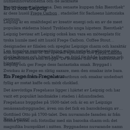
humleinnovationerna och de läckraste
hantverksspecialiteterna. Den senaste kuppen från Bierothek
®
En öl som Leipzig
är dess husöl
Frege Carbon
, stadsölet för Sachsens historiska
centrum.
Leipzig är en smältdegel av kreativ energi och en av de mest
populära städerna bland Tysklands unga hipsters. Bierothek
®
Leipzig bevisar att Leipzig också kan vara en mötesplats för
tyska humle med sitt husöl Frege Carbon. Coffee Stout
designades av filialen och speglar Leipzigs charm och karaktär
I en komplex sammansättning möter rostade maltnoter söta
som ingen annan öl. En speciell egenskap hos
Frege Carbon
chokladtoner och bittert kaffe - en fröjd för både hopsters och
är kaffebönorna som bryggs. De kommer från ett kafferoster i
hipsters!
Leipzig och ger Frege dess fantastiska smak. Bryggad i
Zwickau är Frege en riktig saxare, men den smakar inte bara.
En Frege från Fregehaus
The Frege kommer i en mörk svartbrun och smakar underbart
fyllig av rostat kaffe och mörk choklad.
Det ärevördiga Fregehaus ligger i hjärtat av Leipzig och har
varit ett populärt landmärke i staden i århundraden.
Fregehaus byggdes på 1500-talet och är en av Leipzigs
renässansbyggnader, även om det fick en barockdesign av
Gottfried Otto på 1700-talet. Den nuvarande fasaden är från
Heja Leipzig!
denna period och förtrollar med sin barocka charm och det
magnifika burspråket i mitten. Byggnadens nuvarande namn