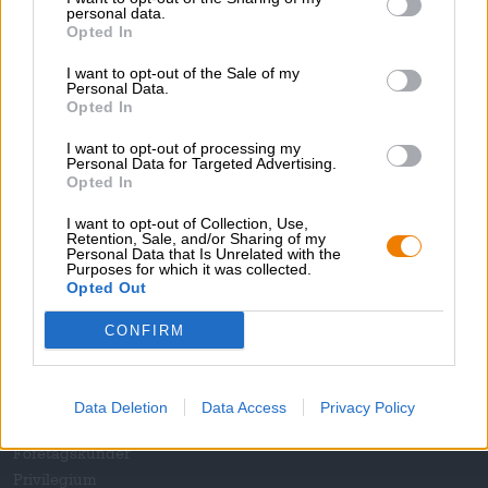
personal data.
Jobb på Bierothek
®
Opted In
Hållbarhet
Socialt engagemang
I want to opt-out of the Sale of my
Personal Data.
Trycka
Opted In
Tidskrift
I want to opt-out of processing my
Nedladdningar
Personal Data for Targeted Advertising.
Kontakt
Opted In
Företags
I want to opt-out of Collection, Use,
Retention, Sale, and/or Sharing of my
Vi hjälper dig
Personal Data that Is Unrelated with the
Purposes for which it was collected.
Opted Out
Öl seminarier
Betalningsmetoder
CONFIRM
Frakt
/
Internationell
Vanliga frågor och svar
Data Deletion
Data Access
Privacy Policy
Bierothek
partner
®
Företagskunder
Privilegium