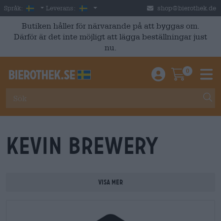
Skip to main content
Swedish
Sverige
Språk:
Leverans:
shop@bierothek.de
Butiken håller för närvarande på att byggas om.
Därför är det inte möjligt att lägga beställningar just
nu.
0
Einloggen / An
Warenkor
M
Kevin Brewery
Visa mer