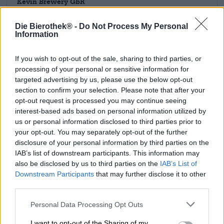
Kevin Brewery GbR
Seilerstr. 1
08056 Zwickau
Die Bierothek® -
Do Not Process My Personal
Information
Deutschland
kevin@kevin.brewery.de
If you wish to opt-out of the sale, sharing to third parties, or
processing of your personal or sensitive information for
targeted advertising by us, please use the below opt-out
Upptäck andra bryggerier.
section to confirm your selection. Please note that after your
opt-out request is processed you may continue seeing
1
interest-based ads based on personal information utilized by
us or personal information disclosed to third parties prior to
your opt-out. You may separately opt-out of the further
disclosure of your personal information by third parties on the
Hoppa ombord!
IAB’s list of downstream participants. This information may
also be disclosed by us to third parties on the
IAB’s List of
Downstream Participants
that may further disclose it to other
Prenumerera på nyhetsbrev
third parties.
Personal Data Processing Opt Outs
Om Bierothek
I want to opt-out of the Sharing of my