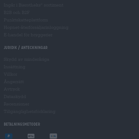
Ingår i Bierotheks
sortiment
®
B2B och B2F
Punktskatteplattform
Hopnet-återförsäljarinloggning
E-handel för bryggerier
Juridik / Anteckningar
Skydd av minderåriga
Insättning
Villkor
Ångerrätt
Avtryck
Dataskydd
Recensioner
Tillgänglighetsförklaring
Betalningsmetoder