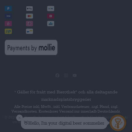
Gäller för frakt med Bierothek
och alla deltagande
®
*
marknadsplatsbryggerier
Alle Preise inkl. MwSt., inkl. Verbrauchsteuer, zzgl. Pfand, zzgl.
Versandkosten. Kostenloser Versand nur innerhalb Deutschlands.
© 2026 Die Bierothek
är en produkt från Bierothek GmbH. Bierothek
är
®
®
ett registrerat ordmärke som tillhör Bierothek Group GmbH. Alla
rättigheter förbehållna.