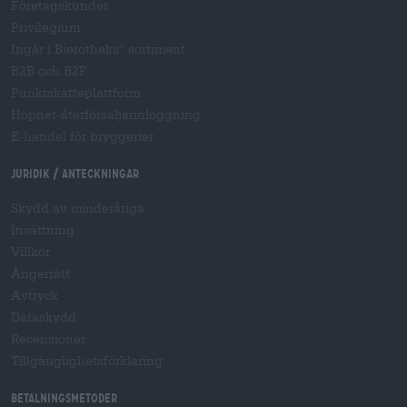
Företagskunder
Privilegium
Ingår i Bierotheks
sortiment
®
B2B och B2F
Punktskatteplattform
Hopnet-återförsäljarinloggning
E-handel för bryggerier
Juridik / Anteckningar
Skydd av minderåriga
Insättning
Villkor
Ångerrätt
Avtryck
Dataskydd
Recensioner
Tillgänglighetsförklaring
Betalningsmetoder