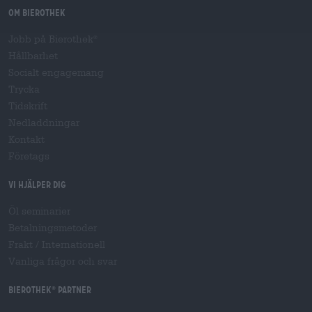
Om Bierothek
Jobb på Bierothek
®
Hållbarhet
Socialt engagemang
Trycka
Tidskrift
Nedladdningar
Kontakt
Företags
Vi hjälper dig
Öl seminarier
Betalningsmetoder
Frakt
/
Internationell
Vanliga frågor och svar
Bierothek
partner
®