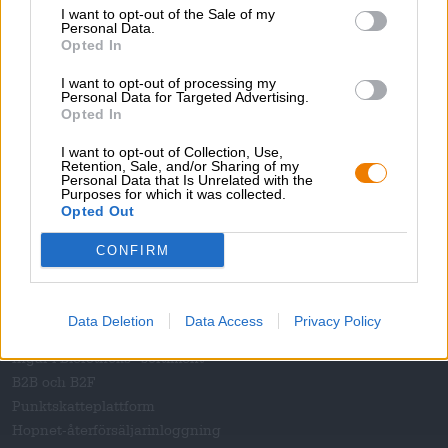
Tidskrift
I want to opt-out of the Sale of my
Personal Data.
Nedladdningar
Opted In
Kontakt
Företags
I want to opt-out of processing my
Personal Data for Targeted Advertising.
Opted In
Vi hjälper dig
I want to opt-out of Collection, Use,
Öl seminarier
Retention, Sale, and/or Sharing of my
Personal Data that Is Unrelated with the
Betalningsmetoder
Purposes for which it was collected.
Frakt
/
Internationell
Opted Out
Vanliga frågor och svar
CONFIRM
Bierothek
partner
®
Företagskunder
Data Deletion
Data Access
Privacy Policy
Privilegium
Ingår i Bierotheks
sortiment
®
B2B och B2F
Punktskatteplattform
Hopnet-återförsäljarinloggning