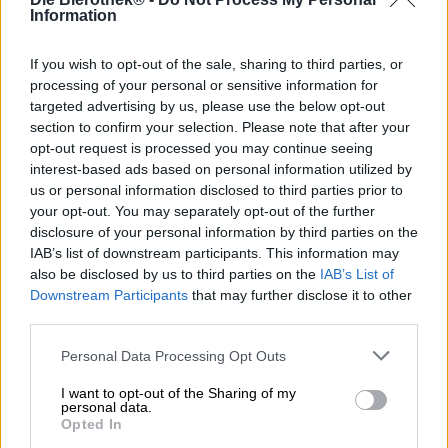
Information
Upptäck andra bryggerier.
If you wish to opt-out of the sale, sharing to third parties, or
processing of your personal or sensitive information for
targeted advertising by us, please use the below opt-out
1
section to confirm your selection. Please note that after your
opt-out request is processed you may continue seeing
interest-based ads based on personal information utilized by
us or personal information disclosed to third parties prior to
Hoppa ombord!
your opt-out. You may separately opt-out of the further
disclosure of your personal information by third parties on the
Prenumerera på nyhetsbrev
IAB’s list of downstream participants. This information may
also be disclosed by us to third parties on the
IAB’s List of
Downstream Participants
that may further disclose it to other
third parties.
Om Bierothek
Personal Data Processing Opt Outs
Jobb på Bierothek
®
Hållbarhet
I want to opt-out of the Sharing of my
personal data.
Socialt engagemang
Opted In
Trycka