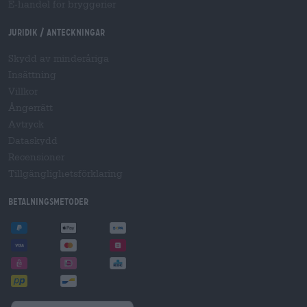
E-handel för bryggerier
Juridik / Anteckningar
Skydd av minderåriga
Insättning
Villkor
Ångerrätt
Avtryck
Dataskydd
Recensioner
Tillgänglighetsförklaring
Betalningsmetoder