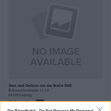
Jann und Cathrin von der Brelie GbR
Kolonnadenstraße 11-13
04109 Leipzig
Deutschland
info@weisse-elster.com
Die Bierothek® -
Do Not Process My Personal