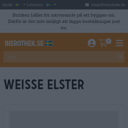
Skip to main content
Swedish
Sverige
Språk:
Leverans:
shop@bierothek.de
Butiken håller för närvarande på att byggas om.
Därför är det inte möjligt att lägga beställningar just
nu.
0
Einloggen / An
Warenkor
M
Weisse Elster