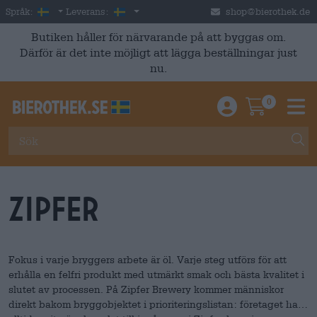
Skip to main content
Swedish
Sverige
Språk:
Leverans:
shop@bierothek.de
Butiken håller för närvarande på att byggas om.
Därför är det inte möjligt att lägga beställningar just
nu.
0
Einloggen / An
Warenkor
M
Zipfer
Fokus i varje bryggers arbete är öl. Varje steg utförs för att
erhålla en felfri produkt med utmärkt smak och bästa kvalitet i
slutet av processen. På Zipfer Brewery kommer människor
direkt bakom bryggobjektet i prioriteringslistan: företaget har