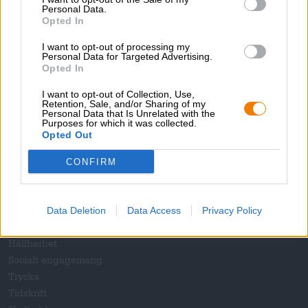
Personal Data.
Slutsåld
Opted In
I want to opt-out of processing my
Personal Data for Targeted Advertising.
1
Opted In
I want to opt-out of Collection, Use,
Retention, Sale, and/or Sharing of my
Personal Data that Is Unrelated with the
Hoppa ombord!
Purposes for which it was collected.
Opted Out
Prenumerera på nyhetsbrev
CONFIRM
Om Bierothek
Data Deletion
Data Access
Privacy Policy
Jobb på Bierothek
®
Hållbarhet
Socialt engagemang
Trycka
Tidskrift