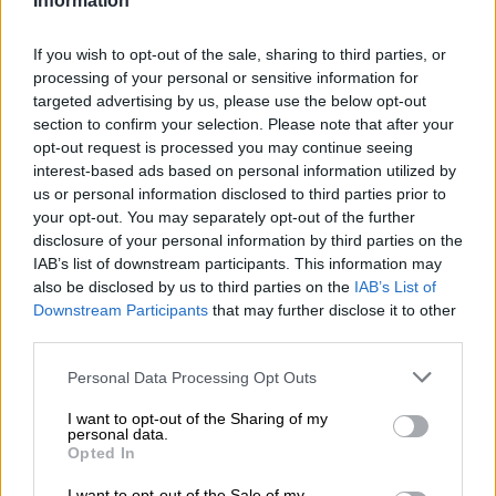
Tillgänglig från oss
Information
If you wish to opt-out of the sale, sharing to third parties, or
processing of your personal or sensitive information for
targeted advertising by us, please use the below opt-out
section to confirm your selection. Please note that after your
opt-out request is processed you may continue seeing
interest-based ads based on personal information utilized by
us or personal information disclosed to third parties prior to
your opt-out. You may separately opt-out of the further
disclosure of your personal information by third parties on the
IAB’s list of downstream participants. This information may
also be disclosed by us to third parties on the
IAB’s List of
Downstream Participants
that may further disclose it to other
third parties.
Internationell Lager
Personal Data Processing Opt Outs
märzen
Zipfer
I want to opt-out of the Sharing of my
personal data.
€ 3,99
Opted In
MEHRWEG
0,50 L Flaska - € 7,98 / LTR
I want to opt-out of the Sale of my