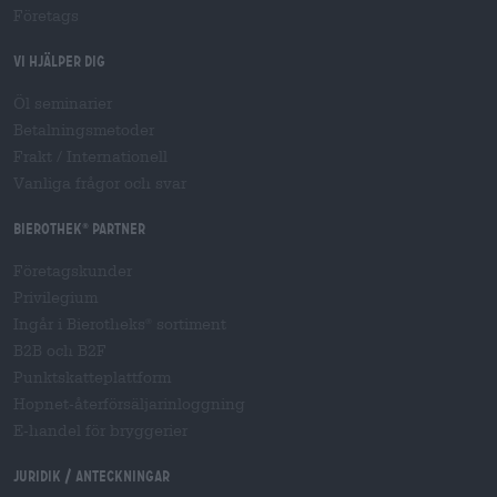
Företags
Vi hjälper dig
Öl seminarier
Betalningsmetoder
Frakt
/
Internationell
Vanliga frågor och svar
Bierothek
partner
®
Företagskunder
Privilegium
Ingår i Bierotheks
sortiment
®
B2B och B2F
Punktskatteplattform
Hopnet-återförsäljarinloggning
E-handel för bryggerier
Juridik / Anteckningar