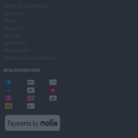
Skydd av minderåriga
Insättning
Villkor
Ångerrätt
Avtryck
Dataskydd
Recensioner
Tillgänglighetsförklaring
Betalningsmetoder