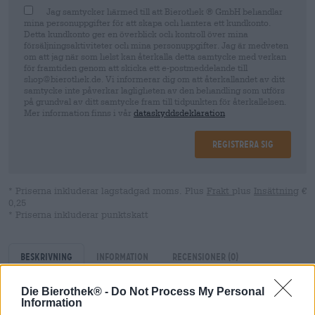
Jag samtycker härmed till att Bierothek ® GmbH behandlar
mina personuppgifter för att skapa och hantera ett kundkonto.
Detta kundkonto ger en överblick och kontroll över mina
försäljningsaktiviteter och mina personuppgifter. Jag är medveten
om att jag när som helst kan återkalla detta samtycke med verkan
för framtiden genom att skicka ett e-postmeddelande till
shop@bierothek.de. Vi informerar dig om att återkallandet av ditt
samtycke inte påverkar lagligheten av den behandling som utförs
på grundval av ditt samtycke fram till tidpunkten för återkallelsen.
Mer information finns i vår
dataskyddsdeklaration
Registrera sig
* Priserna inkluderar lagstadgad moms. Plus
Frakt
plus
Insättning
€
0,25
* Priserna inkluderar punktskatt
Beskrivning
Information
Recensioner
(0)
Die Bierothek® -
Do Not Process My Personal
Information
Den årliga humleskörden i slutet av augusti och