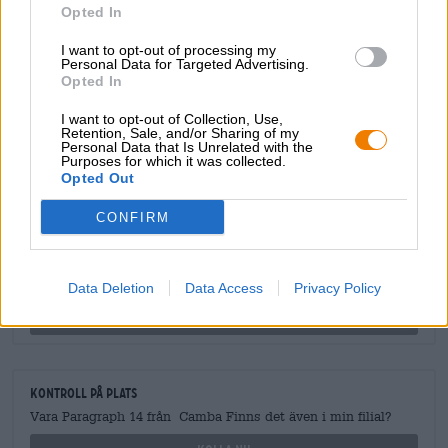
Opted In
Vill man smaka så måste man vara snabb!
I want to opt-out of processing my
Personal Data for Targeted Advertising.
Opted In
I want to opt-out of Collection, Use,
Retention, Sale, and/or Sharing of my
Personal Data that Is Unrelated with the
GRATIS ÖLKONSULTATION
Purposes for which it was collected.
Har du frågor om denna öl? Vi finns här för dig.
Opted Out
shop@bierothek.de
CONFIRM
handlare eller krögare
Vill du köpa större kvantiteter billigare?
Data Deletion
Data Access
Privacy Policy
grosshandel@bierothek.de
Kontroll på plats
Vara Paragraph 14 från Camba Finns det även i min filial?