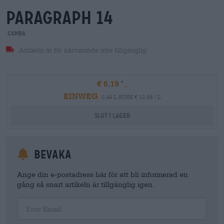
paragraph 14
Camba
Artikeln är för närvarande inte tillgänglig
€ 6,19
EINWEG
0,44 L BURK € 12,68 / L
Slut i lager
Bevaka
Ange din e-postadress här för att bli informerad en
gång så snart artikeln är tillgänglig igen.
Your Email