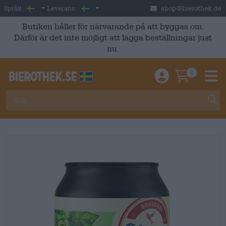
Skip to main content
Swedish
Sverige
Språk:
Leverans:
shop@bierothek.de
Butiken håller för närvarande på att byggas om.
Därför är det inte möjligt att lägga beställningar just
nu.
0
Einloggen / An
Warenkor
M