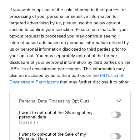
september är en glädjefylld affär. Det nyfyllda utbudet av
aromatiska kottar säkrar inte bara det kommande
If you wish to opt-out of the sale, sharing to third parties, or
bryggåret, utan ger också bryggerier den unika
processing of your personal or sensitive information for
möjligheten att brygga öl med färsk grön humle.
targeted advertising by us, please use the below opt-out
Vanligtvis torkas humlen eller bearbetas till pellets eller
section to confirm your selection. Please note that after your
extrakt innan den hamnar i brygghusen. En gång om året
opt-out request is processed you may continue seeing
kan du dock använda den helt färsk och obearbetad.
interest-based ads based on personal information utilized by
Bland bryggerierna som utnyttjar denna fantastiska
us or personal information disclosed to third parties prior to
möjlighet finns Camba Bavaria från Chiemsee.
your opt-out. You may separately opt-out of the further
disclosure of your personal information by third parties on the
Camba hämtar sin humle från Hallertau och väntar ivrigt
IAB’s list of downstream participants. This information may
på leverans av färska kottar år efter år för att brygga deras
also be disclosed by us to third parties on the
IAB’s List of
populära – och strikt begränsade – grönhumlepilsner.
Downstream Participants
that may further disclose it to other
Bryggan heter Paragraph 14 och är gjord med en lastbil
third parties.
med nyskördad humle. Den sällsynta specialiteten flyter
in i glaset i en blek guldton och kröns med ett påkostat
Personal Data Processing Opt Outs
huvud av tätt, krämigt skum. En blommig doft med
citrusfräscha undertoner stiger till näsan, eftersmaken är i
I want to opt-out of the Sharing of my
samma veva: lättfotade toner av blommig humle snärjer
personal data.
gommen. Eftersom färska kottar användes har ölet en
Opted In
subtil jordighet och ger oss det fulla, saftiga och kryddiga
utbudet av kraftfulla humlearomer. En rak beska avrundar
I want to opt-out of the Sale of my
Personal Data.
smaken harmoniskt.