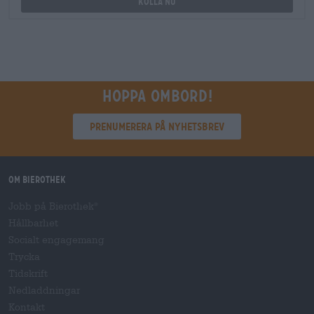
Kolla nu
Hoppa ombord!
Prenumerera på nyhetsbrev
Om Bierothek
Jobb på Bierothek
®
Hållbarhet
Socialt engagemang
Trycka
Tidskrift
Nedladdningar
Kontakt