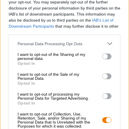
your opt-out. You may separately opt-out of the further
aromer av kola och rostad säd. Humlen tillför en mörk
disclosure of your personal information by third parties on the
fruktighet som smakar vilda bär. En syrlig ton av
IAB’s list of downstream participants. This information may
grapefrukt och en bitterhet som ökar mot slutet avrundar
also be disclosed by us to third parties on the
IAB’s List of
skickligt det aromatiska spelet.
Downstream Participants
that may further disclose it to other
En atypisk IPA som du måste prova!
third parties.
Personal Data Processing Opt Outs
I want to opt-out of the Sharing of my
GRATIS ÖLKONSULTATION
personal data.
Har du frågor om denna öl? Vi finns här för dig.
Opted In
shop@bierothek.de
I want to opt-out of the Sale of my
Personal Data.
Opted In
handlare eller krögare
I want to opt-out of processing my
Vill du köpa större kvantiteter billigare?
Personal Data for Targeted Advertising.
Opted In
grosshandel@bierothek.de
I want to opt-out of Collection, Use,
Retention, Sale, and/or Sharing of my
Personal Data that Is Unrelated with the
Kontroll på plats
Purposes for which it was collected.