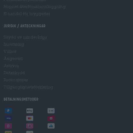
Hopnet-återförsäljarinloggning
E-handel för bryggerier
Juridik / Anteckningar
Skydd av minderåriga
Insättning
Villkor
Ångerrätt
Avtryck
Dataskydd
Recensioner
Tillgänglighetsförklaring
Betalningsmetoder