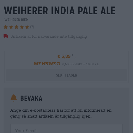
weiherer india pale ale
Weiherer Bier
(7)
Artikeln är för närvarande inte tillgänglig
€ 5,89
MEHRWEG
0,50 L Flaska € 10,08 / L
Slut i lager
Bevaka
Ange din e-postadress här för att bli informerad en
gång så snart artikeln är tillgänglig igen.
Your Email