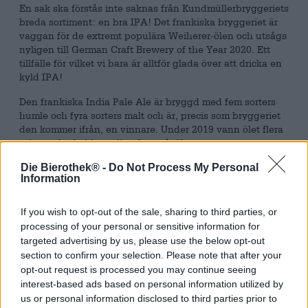
En sak ska förstås inte saknas från Kundmüllerbryggeriets
breda sortiment: en bra IPA! Det frankiska bryggeriet är
vaggan för de extremt populära Weiherer-ölen och utsågs
nyligen till German Craft Brewery of the Year 2020. Ett
tillfälle för vilket vi bara är alltför glada över att dricka en
kyld IPA!
Den frankiska India Pale Ale är bryggd med fem sorters
humle och fyra sorters malt och är, precis som bryggeriet
den kommer ifrån, en vinnare. Under 2019 vann ölet flera
priser och gladde otaliga fans såväl som
jurymedlemmarna i kända tävlingar. Humlesorterna
Die Bierothek® -
Do Not Process My Personal
Cascade, Equinox, Huell Melon, Citra och Mosaic ger ölet
Information
dess uppfriskande fruktiga karaktär, medan urvalet av
malt kompletterar den humliga prakten med mjuk sötma
och delikata karamelltoner.
If you wish to opt-out of the sale, sharing to third parties, or
processing of your personal or sensitive information for
IPA:n från Kundmüller presenterar sig i en kopparröd
targeted advertising by us, please use the below opt-out
bärnstensfärgad ton i glaset och är dekorerad med en
section to confirm your selection. Please note that after your
liten krona av vitt, luftigt skum. En underbart humlig doft
opt-out request is processed you may continue seeing
stiger upp från skumhuvudet och kittlar näsan med toner
interest-based ads based on personal information utilized by
av syrlig grapefrukt och delikat kryddig tallharts. När den
us or personal information disclosed to third parties prior to
dricks, verkar IPA initialt maltig och kysser tungan med