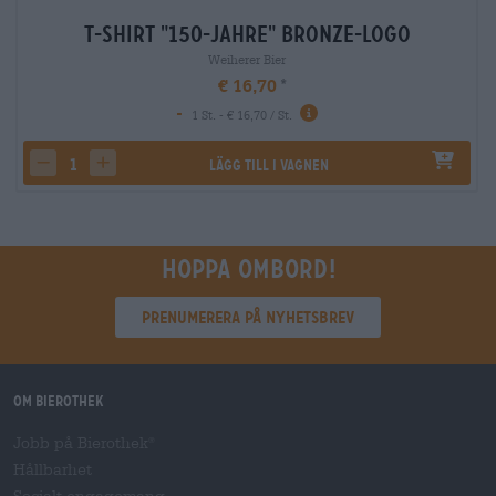
T-Shirt "150-Jahre" Bronze-Logo
Weiherer Bier
€ 16,70
-
1 St. - € 16,70 / St.
Lägg till i vagnen
decrease quantity
increase quantity
Hoppa ombord!
Prenumerera på nyhetsbrev
Om Bierothek
Jobb på Bierothek
®
Hållbarhet
Socialt engagemang