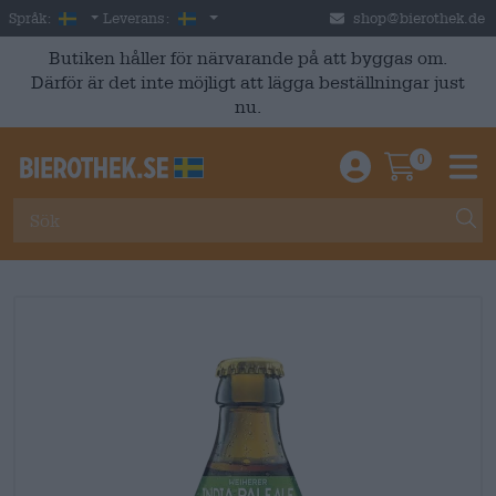
Skip to main content
Swedish
Sverige
Språk:
Leverans:
shop@bierothek.de
Butiken håller för närvarande på att byggas om.
Därför är det inte möjligt att lägga beställningar just
nu.
0
Einloggen / An
Warenkor
M