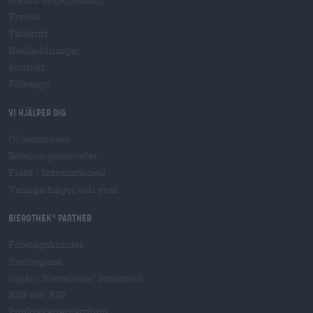
Trycka
Tidskrift
Nedladdningar
Kontakt
Företags
Vi hjälper dig
Öl seminarier
Betalningsmetoder
Frakt
/
Internationell
Vanliga frågor och svar
Bierothek
partner
®
Företagskunder
Privilegium
Ingår i Bierotheks
sortiment
®
B2B och B2F
Punktskatteplattform