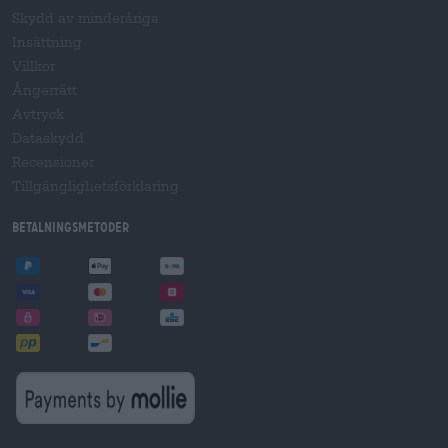
Skydd av minderåriga
Insättning
Villkor
Ångerrätt
Avtryck
Dataskydd
Recensioner
Tillgänglighetsförklaring
Betalningsmetoder