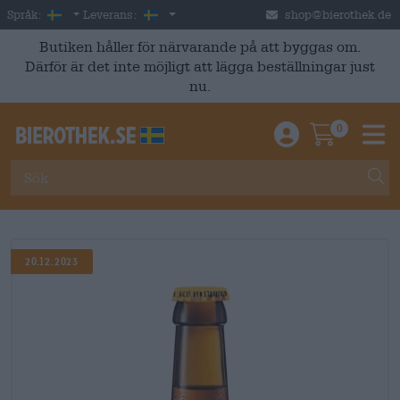
Skip to main content
Swedish
Sverige
Språk:
Leverans:
shop@bierothek.de
Butiken håller för närvarande på att byggas om.
Därför är det inte möjligt att lägga beställningar just
nu.
0
Einloggen / An
Warenkor
M
20.12.2023