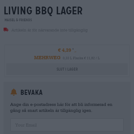
living bbq lager
Maisel & Friends
Artikeln är för närvarande inte tillgänglig
€ 4,39
MEHRWEG
0,33 L Flaska € 11,82 / L
Slut i lager
Bevaka
Ange din e-postadress här för att bli informerad en
gång så snart artikeln är tillgänglig igen.
Your Email