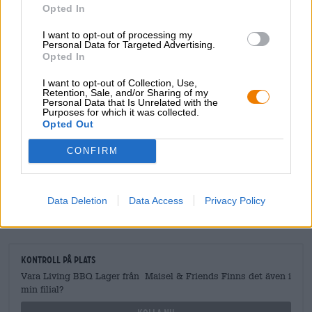
Opted In
av rök.
I want to opt-out of processing my
Personal Data for Targeted Advertising.
Opted In
I want to opt-out of Collection, Use,
GRATIS ÖLKONSULTATION
Retention, Sale, and/or Sharing of my
Personal Data that Is Unrelated with the
Har du frågor om denna öl? Vi finns här för dig.
Purposes for which it was collected.
shop@bierothek.de
Opted Out
CONFIRM
handlare eller krögare
Vill du köpa större kvantiteter billigare?
Data Deletion
Data Access
Privacy Policy
grosshandel@bierothek.de
Kontroll på plats
Vara Living BBQ Lager från Maisel & Friends Finns det även i
min filial?