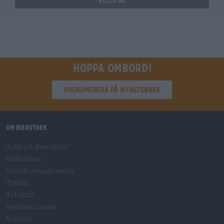
Kolla nu
Hoppa ombord!
Prenumerera på nyhetsbrev
Om Bierothek
Jobb på Bierothek
®
Hållbarhet
Socialt engagemang
Trycka
Tidskrift
Nedladdningar
Kontakt