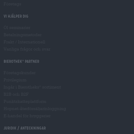
Företags
Vi hjälper dig
Öl seminarier
Betalningsmetoder
Frakt
/
Internationell
Vanliga frågor och svar
Bierothek
partner
®
Företagskunder
Privilegium
Ingår i Bierotheks
sortiment
®
B2B och B2F
Punktskatteplattform
Hopnet-återförsäljarinloggning
E-handel för bryggerier
Juridik / Anteckningar