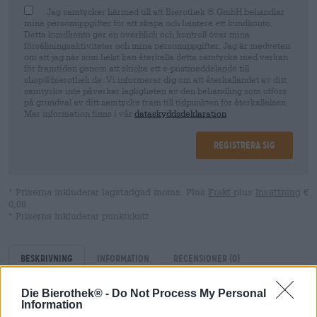
Jag samtycker härmed till att Bierothek ® GmbH behandlar
mina personuppgifter för att skapa och hantera ett kundkonto.
Detta kundkonto ger en överblick och kontroll över mina
försäljningsaktiviteter och mina personuppgifter. Jag är medveten
om att jag när som helst kan återkalla detta samtycke med verkan
för framtiden genom att skicka ett e-postmeddelande till
shop@bierothek.de. Vi informerar dig om att återkallandet av ditt
samtycke inte påverkar lagligheten av den behandling som utförs
på grundval av ditt samtycke fram till tidpunkten för återkallelsen.
Mer information finns i vår
dataskyddsdeklaration
Registrera sig
* Priserna inkluderar lagstadgad moms. Plus
Frakt
plus
Insättning
€
0,08
* Priserna inkluderar punktskatt
Beskrivning
Information
Recensioner
(0)
Die Bierothek® -
Do Not Process My Personal
Information
Grillning och öl är ett absolut drömlag: leker med elden,