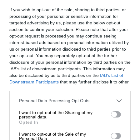
jakten på den perfekta glöden, den optimala balansen
mellan olika tillagningsnivåer, läckra rostade aromer och
If you wish to opt-out of the sale, sharing to third parties, or
en öl som håller dig sval.
processing of your personal or sensitive information for
targeted advertising by us, please use the below opt-out
Eftersom bryggarna på Maisel & Friends inte bara är
section to confirm your selection. Please note that after your
experter på öl, utan även absoluta grillfantaster, har de
opt-out request is processed you may continue seeing
satt som mål att skapa den perfekta grillkompisen. Med
interest-based ads based on personal information utilized by
Olly har de tagit med sig en riktig grillexpert: Den
us or personal information disclosed to third parties prior to
professionella grillmästaren har redan fått flera
your opt-out. You may separately opt-out of the further
utmärkelser för sina grillkunskaper och delar med sig av
disclosure of your personal information by third parties on the
sin passion i böcker och på sin blogg. Där hittar du tips
IAB’s list of downstream participants. This information may
för amatörer och avancerade användare, sofistikerade
also be disclosed by us to third parties on the
IAB’s List of
recept och alla möjliga intressanta fakta om grillen.
Downstream Participants
that may further disclose it to other
Tillsammans med Maisel & Friends-teamet har denna
third parties.
virtuos på grillen skapat en öl som passar perfekt till
bratwurst och liknande.
Personal Data Processing Opt Outs
Den rejäla lageren är döpt efter
Ollys hemsida
och heter
I want to opt-out of the Sharing of my
Living BBQ Lager. Den är nummer 4 i den så kallade
personal data.
BrewBQ-serien, som skapats i samarbete med olika
Opted In
grillmästare. Årets skapelse tillför hela 5,9 % alkoholhalt
till bordet och gläder gommen med en harmoni av fruktig
I want to opt-out of the Sale of my
humle, ugnsfärskt kex, saftig citrusfrukt och en antydan
Personal Data.