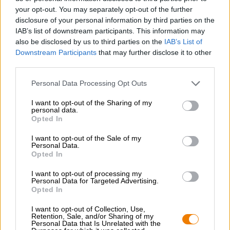
IPA Hoplander: Bryggan kombinerar mild vete- och
your opt-out. You may separately opt-out of the further
kornmalt med saftig mandarin, rivet citronskal, tallharts,
disclosure of your personal information by third parties on the
mogen kiwi, rosa grapefrukt och en näve skogsörter -
IAB’s list of downstream participants. This information may
fruktig, fräsch, kryddig och så vidare Det är så gott att
also be disclosed by us to third parties on the
IAB’s List of
man bara måste gratulera Hoplandaren till hennes val!
Downstream Participants
that may further disclose it to other
third parties.
Personal Data Processing Opt Outs
I want to opt-out of the Sharing of my
GRATIS ÖLKONSULTATION
personal data.
Har du frågor om denna öl? Vi finns här för dig.
Opted In
shop@bierothek.de
I want to opt-out of the Sale of my
Personal Data.
Opted In
handlare eller krögare
Vill du köpa större kvantiteter billigare?
I want to opt-out of processing my
Personal Data for Targeted Advertising.
grosshandel@bierothek.de
Opted In
I want to opt-out of Collection, Use,
Retention, Sale, and/or Sharing of my
Personal Data that Is Unrelated with the
Kontroll på plats