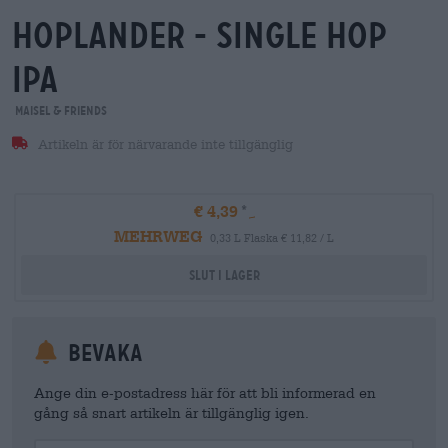
hoplander - single hop
ipa
Maisel & Friends
Artikeln är för närvarande inte tillgänglig
€ 4,39
MEHRWEG
0,33 L Flaska € 11,82 / L
Slut i lager
Bevaka
Ange din e-postadress här för att bli informerad en
gång så snart artikeln är tillgänglig igen.
Your Email