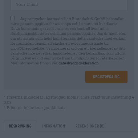
Jag samtycker härmed till att Bierothek ® GmbH behandlar
mina personuppgifter för att skapa och hantera ett kundkonto.
Detta kundkonto ger en överblick och kontroll över mina
försäljningsaktiviteter och mina personuppgifter. Jag är medveten
om att jag när som helst kan återkalla detta samtycke med verkan
för framtiden genom att skicka ett e-postmeddelande till
shop@bierothek.de. Vi informerar dig om att återkallandet av ditt
samtycke inte påverkar lagligheten av den behandling som utförs
på grundval av ditt samtycke fram till tidpunkten för återkallelsen.
Mer information finns i vår
dataskyddsdeklaration
Registrera sig
* Priserna inkluderar lagstadgad moms. Plus
Frakt
plus
Insättning
€
0,08
* Priserna inkluderar punktskatt
Beskrivning
Information
Recensioner
(0)