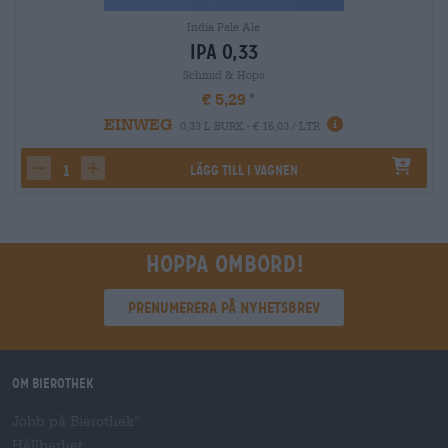
India Pale Ale
IPA 0,33
Schmid & Hops
€ 5,29
EINWEG
0,33 L BURK - € 16,03 / LTR
Lägg till i vagnen
decrease quantity
increase quantity
Hoppa ombord!
Prenumerera på nyhetsbrev
Om Bierothek
Jobb på Bierothek
®
Hållbarhet