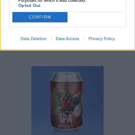
Purposes for which it was collected.
Vara Hoplander - Single Hop IPA från Maisel & Friends Finns
Opted Out
det även i min filial?
CONFIRM
Kolla nu
Data Deletion
Data Access
Privacy Policy
Du kan smaka på det också