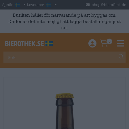
Skip to main content
Swedish
Sverige
Språk:
Leverans:
shop@bierothek.de
Butiken håller för närvarande på att byggas om.
Därför är det inte möjligt att lägga beställningar just
nu.
0
Einloggen / An
Warenkor
M