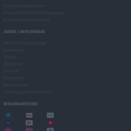
Punktskatteplattform
Hopnet-återförsäljarinloggning
E-handel för bryggerier
Juridik / Anteckningar
Skydd av minderåriga
Insättning
Villkor
Ångerrätt
Avtryck
Dataskydd
Recensioner
Tillgänglighetsförklaring
Betalningsmetoder