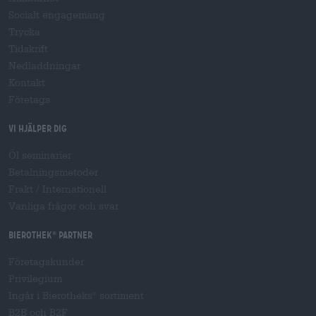
Socialt engagemang
Trycka
Tidskrift
Nedladdningar
Kontakt
Företags
Vi hjälper dig
Öl seminarier
Betalningsmetoder
Frakt
/
Internationell
Vanliga frågor och svar
Bierothek
partner
®
Företagskunder
Privilegium
Ingår i Bierotheks
sortiment
®
B2B och B2F