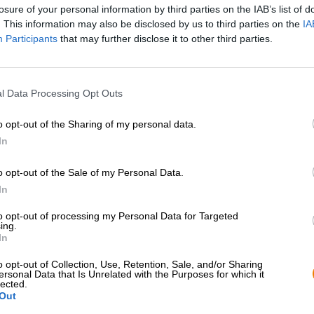
losure of your personal information by third parties on the IAB’s list of
Beskrivning
Information
Recensioner
(0)
. This information may also be disclosed by us to third parties on the
IA
Participants
that may further disclose it to other third parties.
Wolfscraft-bryggeriet står för kompromisslöst hantverk 
ekologiskt odlade råvaror och ett respektfullt förhållnin
l Data Processing Opt Outs
visar det att fin öl och miljömedvetenhet kan gå hand i 
ut i världen. Brutal Bio Alcohol-Free är en del av deras l
o opt-out of the Sharing of my personal data.
ölupplevelse – nästan helt utan alkohol.
In
Denna pale ale har en fyllig smak med en alkoholhalt på
gyllene nyans och ett krämigt, finporigt skum. Vid första
o opt-out of the Sale of my Personal Data.
arom: aromer av citrus, gröna äpplen, kryddiga örter oc
In
tillsammans en livfull bukett.
to opt-out of processing my Personal Data for Targeted
I gommen imponerar Brutal Bio Alcohol-Free med en beh
ing.
och en uppfriskande fyllighet. De fruktiga tonerna fort
In
och spänning. Denna lätta, uppfriskande öl passar utmär
sallader eller vitt kött, men harmoniserar även med milda 
o opt-out of Collection, Use, Retention, Sale, and/or Sharing
ersonal Data that Is Unrelated with the Purposes for which it
Alcohol-Free är en allsidig mousserande, aromatisk nju
lected.
Out