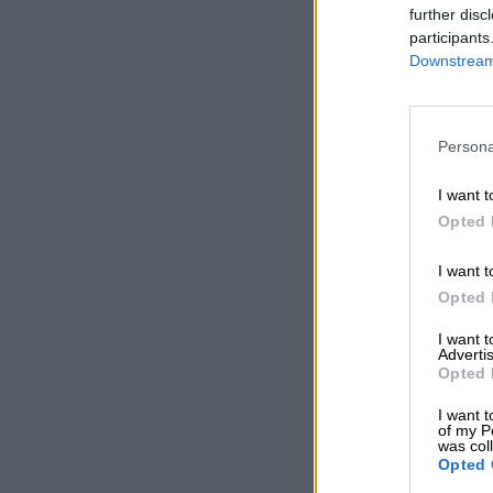
further disc
participants
Downstream 
Persona
I want t
Opted 
I want t
Opted 
I want 
Advertis
Opted 
I want t
of my P
was col
Opted 