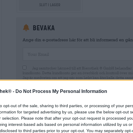
Slut i lager
Bevaka
Ange din e-postadress här för att bli informerad en gång
Your Email
Jag samtycker härmed till att Bierothek ® GmbH behandlar m
kundkonto. Detta kundkonto ger en överblick och kontroll över mi
Jag är medveten om att jag när som helst kan återkalla detta sam
postmeddelande till shop@bierothek.de. Vi informerar dig om att 
lagligheten av den behandling som utförs på grundval av ditt samty
thek® -
Do Not Process My Personal Information
information finns i vår
dataskyddsdeklaration
to opt-out of the sale, sharing to third parties, or processing of your per
formation for targeted advertising by us, please use the below opt-out s
r selection. Please note that after your opt-out request is processed y
eing interest-based ads based on personal information utilized by us or
* Priserna inkluderar lagstadgad moms. Plus
Frakt
plus
Insättn
disclosed to third parties prior to your opt-out. You may separately opt-