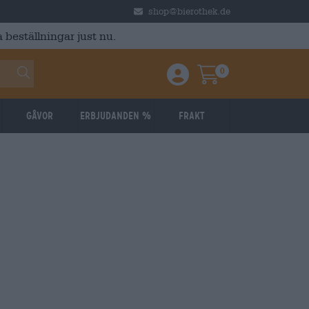
shop@bierothek.de
 beställningar just nu.
0
Einloggen / Anmelden
Warenkorb
Gåvor
Erbjudanden %
Frakt