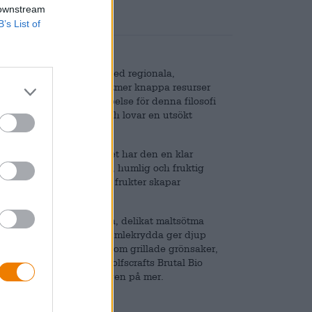
 downstream
B’s List of
och hållbar bryggning. Med regionala,
gssätt till naturen och alltmer knappa resurser
hand. Varje bryggeriskapelse för denna filosofi
illa men fina sortiment och lovar en utsökt
 mindre än 0,5 %. I glaset har den en klar
 doften avslöjas en frisk, humlig och fruktig
h en antydan av exotiska frukter skapar
agligt balanserad beska, delikat maltsötma
sätter, medan en subtil humlekrydda ger djup
kt till medelhavsrätter som grillade grönsaker,
fisk- och fågelrätter. Wolfscrafts Brutal Bio
tning som lämnar dig sugen på mer.