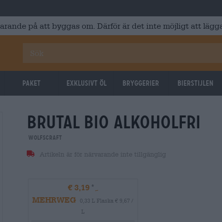
varande på att byggas om. Därför är det inte möjligt att lägga
Paket
Exklusivt Öl
Bryggerier
Bierstijlen
brutal bio alkoholfri
Wolfscraft
Artikeln är för närvarande inte tillgänglig
€ 3,19
MEHRWEG
0,33 L Flaska € 9,67 /
L