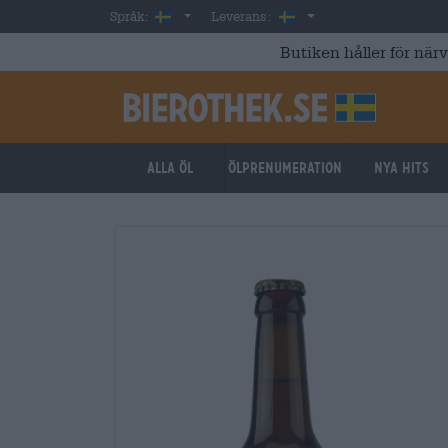
Skip to main content
Swedish
Sverige
Språk:
Leverans:
Butiken håller för när
Alla öl
ölprenumeration
Nya hits