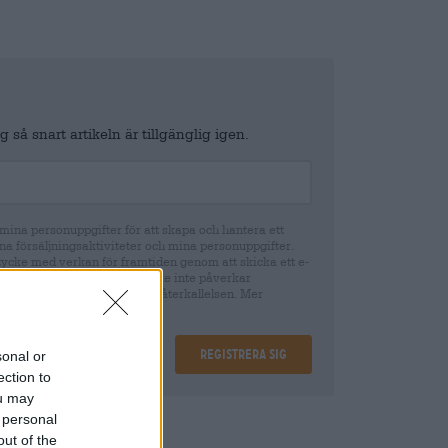
 så snart artikeln är tillgänglig igen.
ina personuppgifter för att skapa och hantera ett
na försäljningsaktiviteter och mina personuppgifter.
tycke med verkan för framtiden genom att skicka ett e-
återkallandet av ditt samtycke inte påverkar
cke fram till tidpunkten för återkallelsen. Mer
Registrera sig
sonal or
ection to
ou may
 personal
ing
€ 0,08
out of the