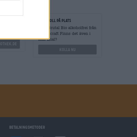
gare
Kontroll på plats
vantiteter
Vara Brutal Bio alkoholfrei från
Wolfscraft Finns det även i
min filial?
othek.de
Kolla nu
Betalningsmetoder