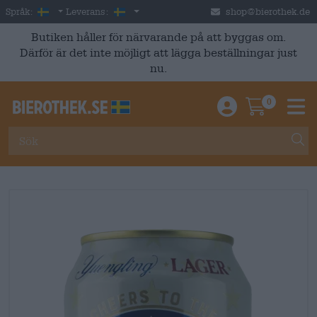
Skip to main content
Swedish
Sverige
Språk:
Leverans:
shop@bierothek.de
Butiken håller för närvarande på att byggas om.
Därför är det inte möjligt att lägga beställningar just
nu.
0
Einloggen / An
Warenkor
M