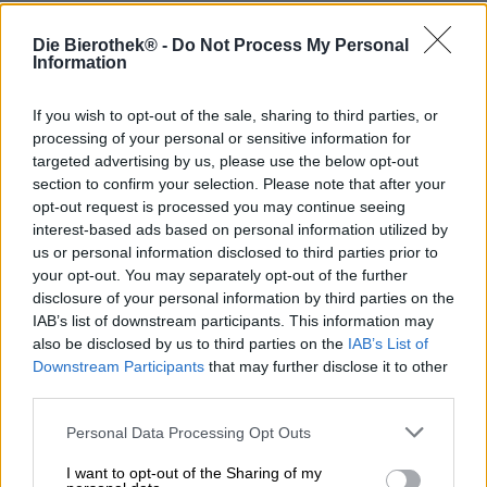
Brauerei Brauerei
Die Bierothek® -
Do Not Process My Personal
Information
Yuengling
Bierothek® ID
If you wish to opt-out of the sale, sharing to third parties, or
11062001
processing of your personal or sensitive information for
EAN
targeted advertising by us, please use the below opt-out
4260473893523
section to confirm your selection. Please note that after your
Vikt
opt-out request is processed you may continue seeing
0.35kg(0.37kg med förpackning)
interest-based ads based on personal information utilized by
us or personal information disclosed to third parties prior to
Insättning
€ 0.25
your opt-out. You may separately opt-out of the further
disclosure of your personal information by third parties on the
LMIV (på engelska)
IAB’s list of downstream participants. This information may
Ansvarsfull livsmedelsföretagare (EU)
D.G. Yuengling & Son, Inc, 420 Mahantongo St, PA 17901
also be disclosed by us to third parties on the
IAB’s List of
Pottsvill Vereinigte Staaten von Amerika(US)
Downstream Participants
that may further disclose it to other
third parties.
Öl region
USA & Kanada
Personal Data Processing Opt Outs
Öl stil
internationella lager
I want to opt-out of the Sharing of my