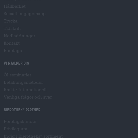
Hållbarhet
Socialt engagemang
Trycka
Tidskrift
Nedladdningar
Kontakt
Företags
Vi hjälper dig
Öl seminarier
Betalningsmetoder
Frakt
/
Internationell
Vanliga frågor och svar
Bierothek
partner
®
Företagskunder
Privilegium
Ingår i Bierotheks
sortiment
®