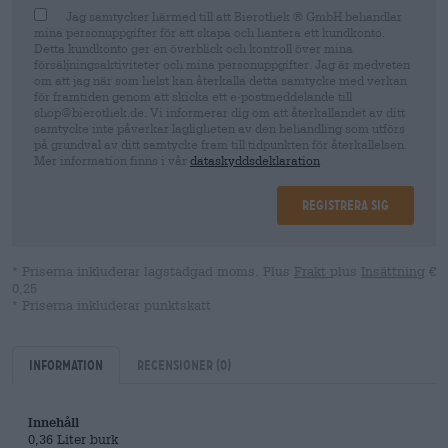
Jag samtycker härmed till att Bierothek ® GmbH behandlar
mina personuppgifter för att skapa och hantera ett kundkonto.
Detta kundkonto ger en överblick och kontroll över mina
försäljningsaktiviteter och mina personuppgifter. Jag är medveten
om att jag när som helst kan återkalla detta samtycke med verkan
för framtiden genom att skicka ett e-postmeddelande till
shop@bierothek.de. Vi informerar dig om att återkallandet av ditt
samtycke inte påverkar lagligheten av den behandling som utförs
på grundval av ditt samtycke fram till tidpunkten för återkallelsen.
Mer information finns i vår
dataskyddsdeklaration
Registrera sig
* Priserna inkluderar lagstadgad moms. Plus
Frakt
plus
Insättning
€
0,25
* Priserna inkluderar punktskatt
Information
Recensioner
(0)
Innehåll
0,36 Liter burk