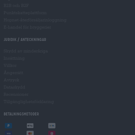
B2B och B2F
Punktskatteplattform
Hopnet-återförsäljarinloggning
E-handel för bryggerier
Juridik / Anteckningar
Skydd av minderåriga
Insättning
Villkor
Ångerrätt
Avtryck
Dataskydd
Recensioner
Tillgänglighetsförklaring
Betalningsmetoder