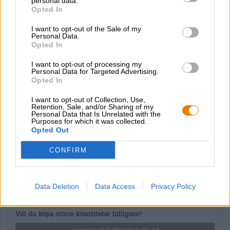
personal data.
Ölkategori
Opted In
konserverad öl
Alkoholhalt
I want to opt-out of the Sale of my
Personal Data.
4.5 % vol
Opted In
Ursprunglig vört
12 ° Plato
I want to opt-out of processing my
Personal Data for Targeted Advertising.
Ingredienser
Opted In
Vatten,
kornmalt
, humle, jäst
I want to opt-out of Collection, Use,
Punktskatt
Retention, Sale, and/or Sharing of my
€ 0,40
Personal Data that Is Unrelated with the
Purposes for which it was collected.
Opted Out
GRATIS ÖLKONSULTATION
CONFIRM
Har du frågor om denna öl? Vi finns här för dig.
shop@bierothek.de
Data Deletion
Data Access
Privacy Policy
handlare eller krögare
Vill du köpa större kvantiteter billigare?