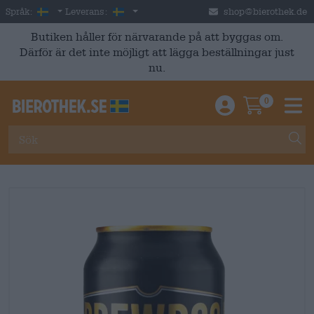
Skip to main content
Swedish
Sverige
Språk:
Leverans:
shop@bierothek.de
Butiken håller för närvarande på att byggas om.
Därför är det inte möjligt att lägga beställningar just
nu.
0
Einloggen / An
Warenkor
M