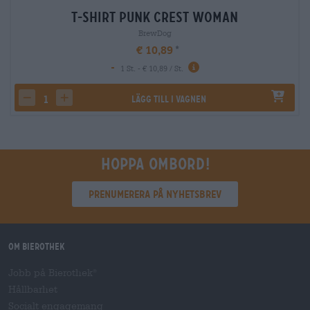
T-Shirt Punk Crest Woman
BrewDog
€ 10,89
-
1 St. - € 10,89 / St.
Lägg till i vagnen
decrease quantity
increase quantity
Hoppa ombord!
Prenumerera på nyhetsbrev
Om Bierothek
Jobb på Bierothek
®
Hållbarhet
Socialt engagemang