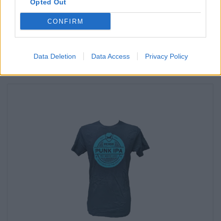
Opted Out
Vara BLACK HEART från BrewDog Finns det även i min
filial?
CONFIRM
Kolla nu
Data Deletion
Data Access
Privacy Policy
Du kan smaka på det också