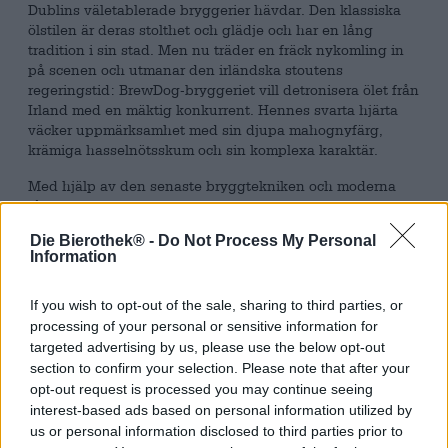
Dublins väletablerade bryggerier hävdar. Den klassiska
ölstilen är deras stolthet och glädje och har en lång
tradition i sin stad. Men nu träder en fräck nykomling in
på scenen och utmanar den irländska stoutens
regeringstid: BrewDog-bryggeriet vill detronisera ölet från
Irland med en mäktig konkurrent. Hennes svarta hjärta
väcker uppmärksamhet med sin djupa mahognyfärg,
krämiga hasselnötsskum och sin komplexa karaktär.
Med hjälp av den senaste bryggtekniken och moderna
råvaror vill bryggeriet föra in klassikern i 2000-talet. Ett
utvalt urval av choklad och starkt rostad kristallmalt ger
Die Bierothek® -
Do Not Process My Personal
ölet dess komplexitet och dess gripande, sammetsmjuka
Information
konsistens.
Black Heart rinner in i glaset i mörkt kaffebrunt och är
If you wish to opt-out of the sale, sharing to third parties, or
krönt med en mössa av tätt, fast elfenbensskum. En lyxig
processing of your personal or sensitive information for
bukett med nyrostade kaffebönor, kakaonibs och kola
targeted advertising by us, please use the below opt-out
fyller luften och lockar dig att dricka. Smaktestet avslöjar
section to confirm your selection. Please note that after your
en fyllig kropp som för smältande choklad, varm kakao,
opt-out request is processed you may continue seeing
bittersöt espresso och silkeslen kola till tungan. Den
interest-based ads based on personal information utilized by
överraskande milda alkoholhalten på 4,1 % är smart
us or personal information disclosed to third parties prior to
integrerad i aromaterna.