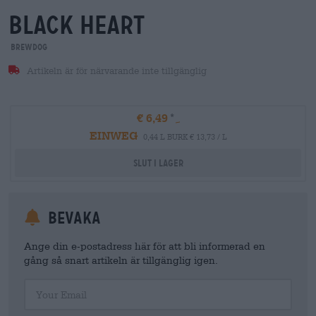
black heart
BrewDog
Artikeln är för närvarande inte tillgänglig
€ 6,49
EINWEG
0,44 L BURK € 13,73 / L
Slut i lager
Bevaka
Ange din e-postadress här för att bli informerad en
gång så snart artikeln är tillgänglig igen.
Your Email