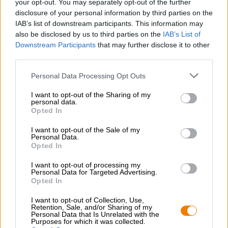
your opt-out. You may separately opt-out of the further
disclosure of your personal information by third parties on the
Guinness
och Co. kan svepa in sig varma, här kommer en
IAB’s list of downstream participants. This information may
smal stout som konkurrerar med dem med sin intensiva
also be disclosed by us to third parties on the
IAB’s List of
arom!
Downstream Participants
that may further disclose it to other
third parties.
Personal Data Processing Opt Outs
I want to opt-out of the Sharing of my
GRATIS ÖLKONSULTATION
personal data.
Har du frågor om denna öl? Vi finns här för dig.
Opted In
shop@bierothek.de
I want to opt-out of the Sale of my
Personal Data.
Opted In
handlare eller krögare
Vill du köpa större kvantiteter billigare?
I want to opt-out of processing my
Personal Data for Targeted Advertising.
Opted In
grosshandel@bierothek.de
I want to opt-out of Collection, Use,
Retention, Sale, and/or Sharing of my
Personal Data that Is Unrelated with the
Kontroll på plats
Purposes for which it was collected.