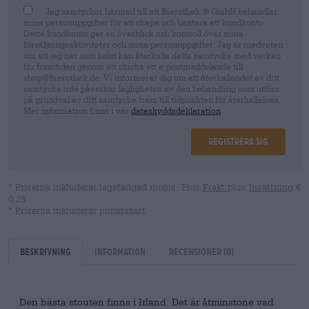
Jag samtycker härmed till att Bierothek ® GmbH behandlar
mina personuppgifter för att skapa och hantera ett kundkonto.
Detta kundkonto ger en överblick och kontroll över mina
försäljningsaktiviteter och mina personuppgifter. Jag är medveten
om att jag när som helst kan återkalla detta samtycke med verkan
för framtiden genom att skicka ett e-postmeddelande till
shop@bierothek.de. Vi informerar dig om att återkallandet av ditt
samtycke inte påverkar lagligheten av den behandling som utförs
på grundval av ditt samtycke fram till tidpunkten för återkallelsen.
Mer information finns i vår
dataskyddsdeklaration
Registrera sig
* Priserna inkluderar lagstadgad moms. Plus
Frakt
plus
Insättning
€
0,25
* Priserna inkluderar punktskatt
Beskrivning
Information
Recensioner
(0)
Den bästa stouten finns i Irland. Det är åtminstone vad