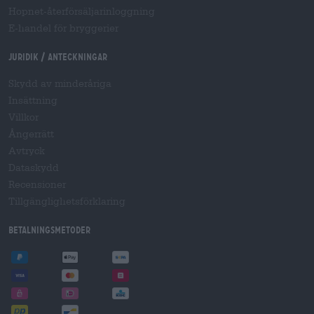
Hopnet-återförsäljarinloggning
E-handel för bryggerier
Juridik / Anteckningar
Skydd av minderåriga
Insättning
Villkor
Ångerrätt
Avtryck
Dataskydd
Recensioner
Tillgänglighetsförklaring
Betalningsmetoder