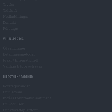
Trycka
Tidskrift
Nedladdningar
Kontakt
Företags
Vi hjälper dig
Öl seminarier
Betalningsmetoder
Frakt
/
Internationell
Vanliga frågor och svar
Bierothek
partner
®
Företagskunder
Privilegium
Ingår i Bierotheks
sortiment
®
B2B och B2F
Punktskatteplattform