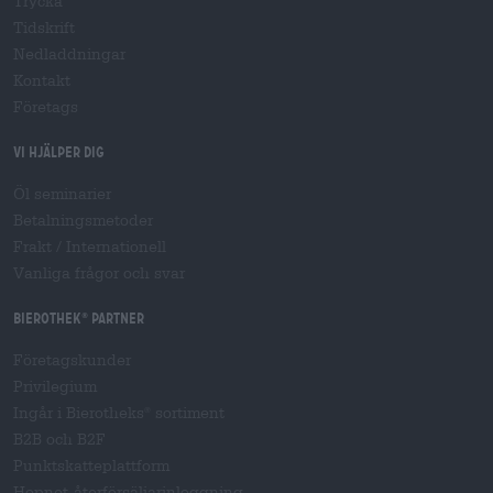
Trycka
Tidskrift
Nedladdningar
Kontakt
Företags
Vi hjälper dig
Öl seminarier
Betalningsmetoder
Frakt
/
Internationell
Vanliga frågor och svar
Bierothek
partner
®
Företagskunder
Privilegium
Ingår i Bierotheks
sortiment
®
B2B och B2F
Punktskatteplattform
Hopnet-återförsäljarinloggning