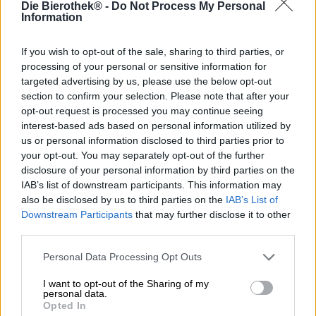
Die Bierothek® -
Do Not Process My Personal
Information
De flesta som någonsin varit i Italien eller en italiensk
livsmedelsbutik eller spritbutik känner till limoncello.
If you wish to opt-out of the sale, sharing to third parties, or
Denna citronlikör har sina rötter i södra Italien och är
gjord på färskt citronskal, alkohol med hög alkoholhalt
processing of your personal or sensitive information for
och socker. Även om den soldränkta Amalfikironen är den
targeted advertising by us, please use the below opt-out
obestridda drottningen av italienska citrusfrukter, finns
section to confirm your selection. Please note that after your
det ett antal andra sorter som kan användas för att göra
opt-out request is processed you may continue seeing
en sådan likör. Grapefrukt är till exempel ett exempel.
interest-based ads based on personal information utilized by
Dess motsvarighet till limoncello kallas pompelmocello,
us or personal information disclosed to third parties prior to
efter det italienska ordet för grapefrukt, och är särskilt
your opt-out. You may separately opt-out of the further
utsökt när den apelsinskalade frukten används istället för
disclosure of your personal information by third parties on the
den gula.
IAB’s list of downstream participants. This information may
also be disclosed by us to third parties on the
IAB’s List of
Siren Craft Brew-bryggeriet kanske inte kommer från
Downstream Participants
that may further disclose it to other
Italien, men de njuter av ett glas kyld Pompelmocello då
third parties.
och då – och det var verkligen i ett sådant ögonblick som
idén till ölet med samma namn föddes. Pompelmocello är
Personal Data Processing Opt Outs
en Juicy Sour IPA bryggd med tre olika humlesorter och
smaksatt med färskrivet grapefruktskal och juicen från
I want to opt-out of the Sharing of my
den bittersöta frukten. Laktos ger brygden en lyxig
personal data.
krämighet och sammetslen sötma, medan humle och
Opted In