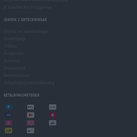
E-handel för bryggerier
Juridik / Anteckningar
Skydd av minderåriga
Insättning
Villkor
Ångerrätt
Avtryck
Dataskydd
Recensioner
Tillgänglighetsförklaring
Betalningsmetoder