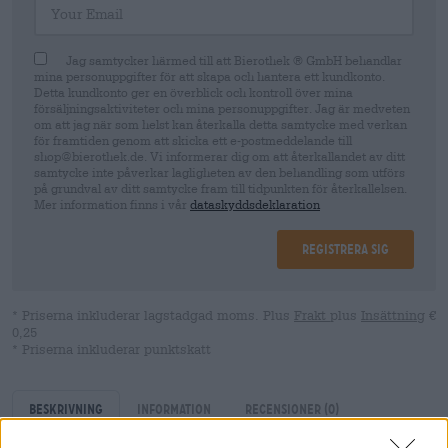
Jag samtycker härmed till att Bierothek ® GmbH behandlar
mina personuppgifter för att skapa och hantera ett kundkonto.
Detta kundkonto ger en överblick och kontroll över mina
försäljningsaktiviteter och mina personuppgifter. Jag är medveten
om att jag när som helst kan återkalla detta samtycke med verkan
för framtiden genom att skicka ett e-postmeddelande till
shop@bierothek.de. Vi informerar dig om att återkallandet av ditt
samtycke inte påverkar lagligheten av den behandling som utförs
på grundval av ditt samtycke fram till tidpunkten för återkallelsen.
Mer information finns i vår
dataskyddsdeklaration
Registrera sig
* Priserna inkluderar lagstadgad moms. Plus
Frakt
plus
Insättning
€
0,25
* Priserna inkluderar punktskatt
Beskrivning
Information
Recensioner
(0)