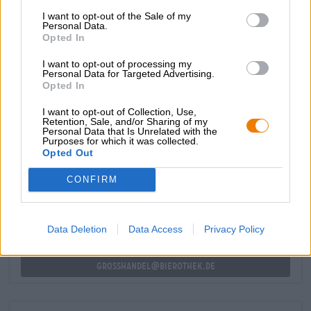
grapefrukt ger en frisk syra, sprudlande fruktighet och en
syrlig beska.
I want to opt-out of the Sale of my
Personal Data.
Opted In
Pompelmocello är en hyllning till grapefrukten och en
utsökt godbit för alla som är lika hopplöst beroende av
I want to opt-out of processing my
paradisäpplet som vi.
Personal Data for Targeted Advertising.
Opted In
I want to opt-out of Collection, Use,
Retention, Sale, and/or Sharing of my
Personal Data that Is Unrelated with the
Purposes for which it was collected.
GRATIS ÖLKONSULTATION
Opted Out
Har du frågor om denna öl? Vi finns här för dig.
shop@bierothek.de
CONFIRM
handlare eller krögare
Data Deletion
Data Access
Privacy Policy
Vill du köpa större kvantiteter billigare?
grosshandel@bierothek.de