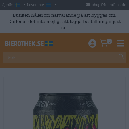
Skip to main content
Swedish
Sverige
Språk:
Leverans:
shop@bierothek.de
Butiken håller för närvarande på att byggas om.
Därför är det inte möjligt att lägga beställningar just
nu.
0
Einloggen / An
Warenkor
M