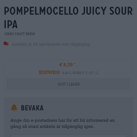
pompelmocello juicy sour
ipa
Siren Craft Brew
Artikeln är för närvarande inte tillgänglig
€ 8,39
EINWEG
0,44 L BURK € 17,57 / L
Slut i lager
Bevaka
Ange din e-postadress här för att bli informerad en
gång så snart artikeln är tillgänglig igen.
Your Email