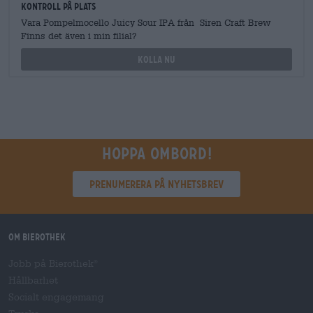
Kontroll på plats
Vara Pompelmocello Juicy Sour IPA från Siren Craft Brew
Finns det även i min filial?
Kolla nu
Hoppa ombord!
Prenumerera på nyhetsbrev
Om Bierothek
Jobb på Bierothek
®
Hållbarhet
Socialt engagemang