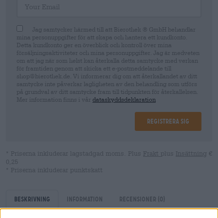
Jag samtycker härmed till att Bierothek ® GmbH behandlar
mina personuppgifter för att skapa och hantera ett kundkonto.
Detta kundkonto ger en överblick och kontroll över mina
försäljningsaktiviteter och mina personuppgifter. Jag är medveten
om att jag när som helst kan återkalla detta samtycke med verkan
för framtiden genom att skicka ett e-postmeddelande till
shop@bierothek.de. Vi informerar dig om att återkallandet av ditt
samtycke inte påverkar lagligheten av den behandling som utförs
på grundval av ditt samtycke fram till tidpunkten för återkallelsen.
Mer information finns i vår
dataskyddsdeklaration
Registrera sig
* Priserna inkluderar lagstadgad moms. Plus
Frakt
plus
Insättning
€
0,25
* Priserna inkluderar punktskatt
Beskrivning
Information
Recensioner
(0)