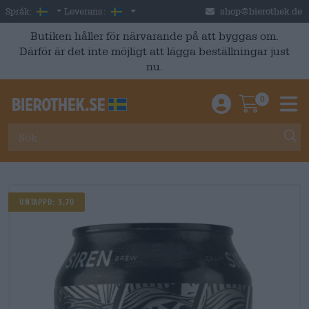
Skip to main content
Swedish
Sverige
Språk:
Leverans:
shop@bierothek.de
Butiken håller för närvarande på att byggas om.
Därför är det inte möjligt att lägga beställningar just
nu.
0
Einloggen / An
Warenkor
M
UNTAPPD: 3,70