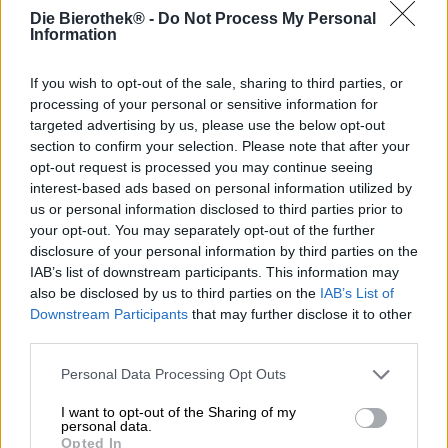
Die Bierothek® -
Do Not Process My Personal
Återkommande drömmar är ett fenomen som vetenskapen
Information
har många förklaringar till. Under sömnen bearbetar vår
hjärna känslor, stress och trauma, organiserar dagens
If you wish to opt-out of the sale, sharing to third parties, or
upplevelser och sinnesintryck, löser problem och ägnar
processing of your personal or sensitive information for
sig åt synaptogenes – och för övrigt förser den oss med
targeted advertising by us, please use the below opt-out
filmiska presentationer som transporterar oss till avlägsna
section to confirm your selection. Please note that after your
världar, ger oss oanade superkrafter eller kastar oss ner i
opt-out request is processed you may continue seeing
djupa dalar. Mardrömmar återkommer ofta, men det finns
interest-based ads based on personal information utilized by
också trevliga mentala upplevelser som återuppspelar sig
us or personal information disclosed to third parties prior to
i våra sinnen om och om igen.
your opt-out. You may separately opt-out of the further
En dröm som återvänder och som också har gått i
disclosure of your personal information by third parties on the
uppfyllelse kommer från Siren Craft Brew: Deras Recurring
IAB’s list of downstream participants. This information may
Dream är en fantastisk blandning av humle, malt och
also be disclosed by us to third parties on the
IAB’s List of
kaffe som anslår en mycket mild ton trots sin voluminösa
Downstream Participants
that may further disclose it to other
smakkomposition. Session Breakfast Stout är en mildare
third parties.
variant av deras populära flaggskepp, Broken Dream, som
kombinerar en fjäderlätt alkoholhalt på 4,6 % med en
Personal Data Processing Opt Outs
komplex uppsättning smaker.
I want to opt-out of the Sharing of my
Recurring Dream flödar ner i glaset med färgen av
personal data.
Opted In
nybryggt kaffe och pryds av ett tjockt, krämigt skum av