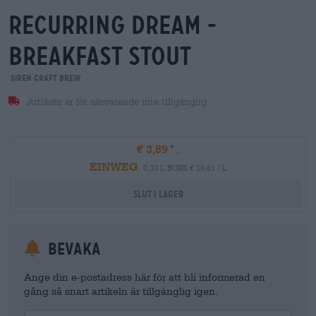
recurring dream -
breakfast stout
Siren Craft Brew
Artikeln är för närvarande inte tillgänglig
€ 3,89
EINWEG
0,33 L BURK € 10,61 / L
Slut i lager
Bevaka
Ange din e-postadress här för att bli informerad en
gång så snart artikeln är tillgänglig igen.
Your Email