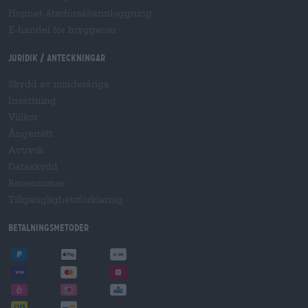
Hopnet-återförsäljarinloggning
E-handel för bryggerier
Juridik / Anteckningar
Skydd av minderåriga
Insättning
Villkor
Ångerrätt
Avtryck
Dataskydd
Recensioner
Tillgänglighetsförklaring
Betalningsmetoder