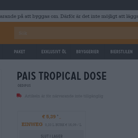
varande på att byggas om. Därför är det inte möjligt att lägga
Paket
Exklusivt Öl
Bryggerier
Bierstijlen
pais tropical dose
Oedipus
Artikeln är för närvarande inte tillgänglig
€ 5,39
EINWEG
0,33 L BURK € 15,09 / L
Slut i lager