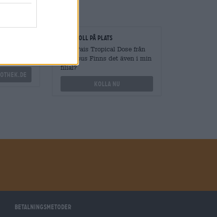
gare
Kontroll på plats
vantiteter
Vara Pais Tropical Dose från
Oedipus Finns det även i min
filial?
othek.de
Kolla nu
Betalningsmetoder