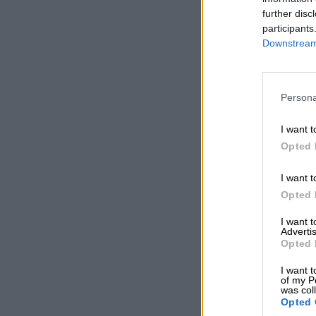
further disc
participants
Downstream 
Persona
I want t
Opted 
I want t
Opted 
I want 
Advertis
Opted 
I want t
of my P
was col
Opted 