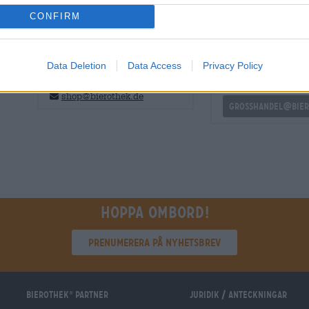
CONFIRM
GRATIS ÖLKONSULTATION
handlare eller krö
Data Deletion
Data Access
Privacy Policy
Har du frågor om denna öl? Vi
Vill du köpa större k
finns här för dig.
billigare?
shop@bierothek.de
grosshandel@bier
Hoppa ombord!
Prenumerera på nyhetsbrev
Bierothek
partner
Juridik / Anteckningar
®