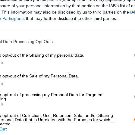
losure of your personal information by third parties on the IAB’s list of
Beskrivning
Information
Recensioner
(0)
. This information may also be disclosed by us to third parties on the
IA
Participants
that may further disclose it to other third parties.
Även om Nederländerna knappast kan beskrivas som ett tro
landet nordväst om Tyskland för att göra solsystem l
l Data Processing Opt Outs
bryggeriet beslutat att förlita sig på förnybar energi och
panelerna lanserade teamet ett crowdfunding-upprop. M
slutändan omvandla en del av verksamheten till solenerg
o opt-out of the Sharing of my personal data.
IPA.
In
Skapelsen heter País Tropical och bryggs år efter år för
o opt-out of the Sale of my Personal Data.
Thank You innehåller humlesorterna Citra, Mandarina Ba
näve vete- och havreflingor gör bryggningen till en silk
In
Ölet är gulgult och har en luftig krona av vitt skum på
to opt-out of processing my Personal Data for Targeted
ing.
en cocktail av ananas, mango, papaya, guava och mandari
In
direkt efter att ha druckits. En saftig variation av tro
stenfrukt, syrliga citrustoner och en krispig beska för a
o opt-out of Collection, Use, Retention, Sale, and/or Sharing
ersonal Data that Is Unrelated with the Purposes for which it
Vi bär denna tropiska tillflyktsort
i flaskor
och burkar.
lected.
Out