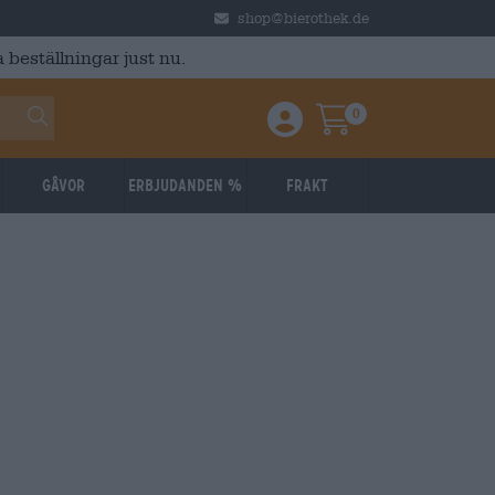
shop@bierothek.de
 beställningar just nu.
0
Einloggen / Anmelden
Warenkorb
Gåvor
Erbjudanden %
Frakt