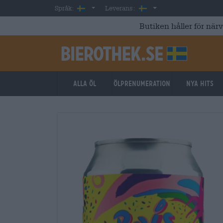
Skip to main content
Swedish
Sverige
Språk:
Leverans:
Butiken håller för när
Alla öl
ölprenumeration
Nya hits