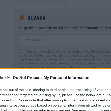
Bevaka
Ange din e-postadress här för att bli informerad en gång
Your Email
Jag samtycker härmed till att Bierothek ® GmbH behandlar m
kundkonto. Detta kundkonto ger en överblick och kontroll över mi
Jag är medveten om att jag när som helst kan återkalla detta sam
postmeddelande till shop@bierothek.de. Vi informerar dig om att 
lagligheten av den behandling som utförs på grundval av ditt samty
information finns i vår
dataskyddsdeklaration
thek® -
Do Not Process My Personal Information
to opt-out of the sale, sharing to third parties, or processing of your per
formation for targeted advertising by us, please use the below opt-out s
* Priserna inkluderar lagstadgad moms. Plus
Frakt
plus
Insättn
r selection. Please note that after your opt-out request is processed y
* Priserna inkluderar punktskatt
eing interest-based ads based on personal information utilized by us or
disclosed to third parties prior to your opt-out. You may separately opt-