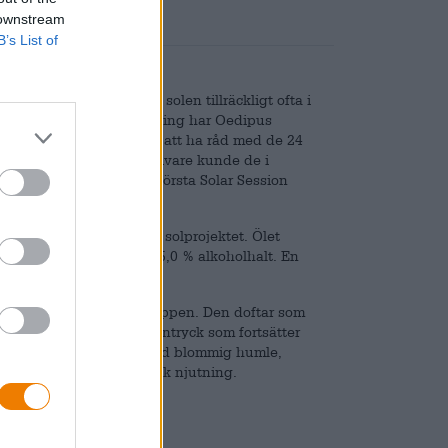
 downstream
B’s List of
piskt paradis, skiner solen tillräckligt ofta i
önsamma. Av denna anledning har Oedipus
 investera i solceller. För att ha råd med de 24
ed hjälp av generösa givare kunde de i
i och brygga världens första Solar Session
 att hedra anhängarna av solprojektet. Ölet
varia och Mosaic samt 5,0 % alkoholhalt. En
eslen fröjd för gommen.
 den kraftigt grumlade kroppen. Den doftar som
n - ett utmärkt första intryck som fortsätter
piska frukter kombineras med blommig humle,
tt skapa en sann kulinarisk njutning.