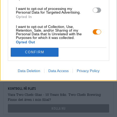
I want to opt-out of processing my
Personal Data for Targeted Advertising.
Opted In
GRATIS ÖLKONSULTATION
I want to opt-out of Collection, Use,
Retention, Sale, and/or Sharing of my
Har du frågor om denna öl? Vi finns här för dig.
Personal Data that Is Unrelated with the
shop@bierothek.de
Purposes for which it was collected.
Opted Out
CONFIRM
handlare eller krögare
Vill du köpa större kvantiteter billigare?
grosshandel@bierothek.de
Data Deletion
Data Access
Privacy Policy
Kontroll på plats
Vara Two Chefs Glas - 10 Years från Two Chefs Brewing
Finns det även i min filial?
Kolla nu