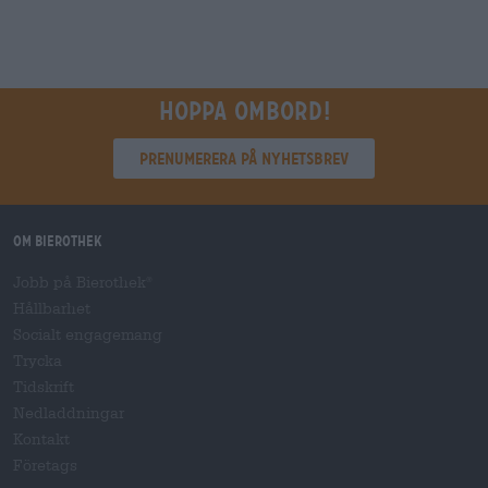
Hoppa ombord!
Prenumerera på nyhetsbrev
Om Bierothek
Jobb på Bierothek
®
Hållbarhet
Socialt engagemang
Trycka
Tidskrift
Nedladdningar
Kontakt
Företags