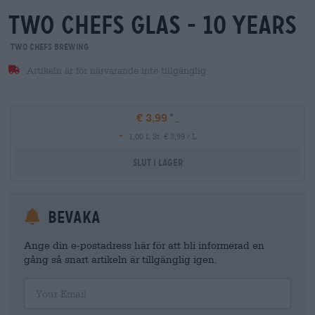
two chefs glas - 10 years
Two Chefs Brewing
Artikeln är för närvarande inte tillgänglig
€ 3,99
-
1,00 L St. € 3,99 / L
Slut i lager
Bevaka
Ange din e-postadress här för att bli informerad en
gång så snart artikeln är tillgänglig igen.
Your Email