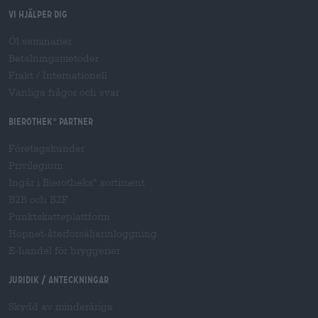
Vi hjälper dig
Öl seminarier
Betalningsmetoder
Frakt
/
Internationell
Vanliga frågor och svar
Bierothek
partner
®
Företagskunder
Privilegium
Ingår i Bierotheks
sortiment
®
B2B och B2F
Punktskatteplattform
Hopnet-återförsäljarinloggning
E-handel för bryggerier
Juridik / Anteckningar
Skydd av minderåriga