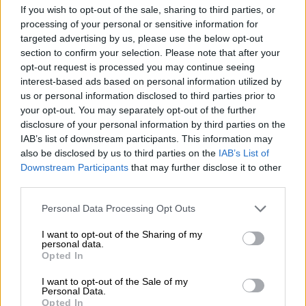
If you wish to opt-out of the sale, sharing to third parties, or
ett framgångsrikt företag med fans över hela världen
processing of your personal or sensitive information for
under det senaste decenniet. Sanne och Martijn gav upp
sina heltidsjobb som kockar och ägnade sitt hjärta och sin
targeted advertising by us, please use the below opt-out
själ åt att brygga. En hobby blev en passion som duon nu
section to confirm your selection. Please note that after your
delar med sina lojala kunder. Idag leder de ett stort team
opt-out request is processed you may continue seeing
av entusiastiska medarbetare, två barer och två
interest-based ads based on personal information utilized by
restauranger där du kan smaka på deras arbete.
us or personal information disclosed to third parties prior to
Bryggeriet firade sin rungande framgång och jubileum
your opt-out. You may separately opt-out of the further
med en rad olika festligheter inklusive konserter, karaoke,
disclosure of your personal information by third parties on the
spelkvällar och fester. Med anledning av detta firande
IAB’s list of downstream participants. This information may
bryggdes fyra olika födelsedagsbryggor och även ett av
also be disclosed by us to third parties on the
IAB’s List of
bryggeriets populära ölglas släpptes i specialutgåva.
Downstream Participants
that may further disclose it to other
third parties.
Jubileumsglaset Två kockar har bryggeriets logga med
gyllene bokstäver och visar förutom alla möjliga små
Personal Data Processing Opt Outs
symboler även ett vapen med inskriptionen "10 år", en
stiliserad, gyllene humleskärm och en liten, glittrande
I want to opt-out of the Sharing of my
discokula . Klassikern Willy Becher firar en viktig milstolpe
personal data.
i Two Chefs Brewings brygghistoria och ger varje brygd
Opted In
en festlig glans.
I want to opt-out of the Sale of my
Personal Data.
Här är de kommande tio åren!
Opted In