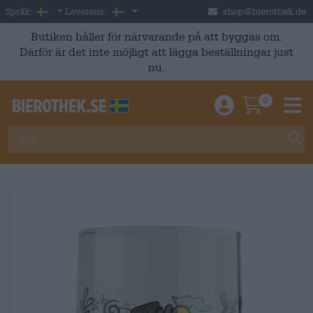
Skip to main content
Swedish
Sverige
Språk:
Leverans:
shop@bierothek.de
Butiken håller för närvarande på att byggas om.
Därför är det inte möjligt att lägga beställningar just
nu.
0
Einloggen / An
Warenkor
M