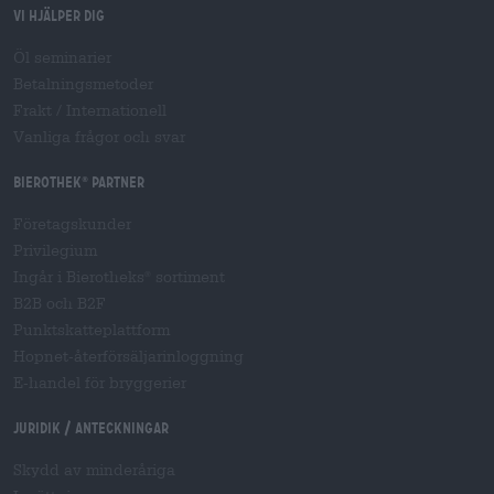
Vi hjälper dig
Öl seminarier
Betalningsmetoder
Frakt
/
Internationell
Vanliga frågor och svar
Bierothek
partner
®
Företagskunder
Privilegium
Ingår i Bierotheks
sortiment
®
B2B och B2F
Punktskatteplattform
Hopnet-återförsäljarinloggning
E-handel för bryggerier
Juridik / Anteckningar
Skydd av minderåriga