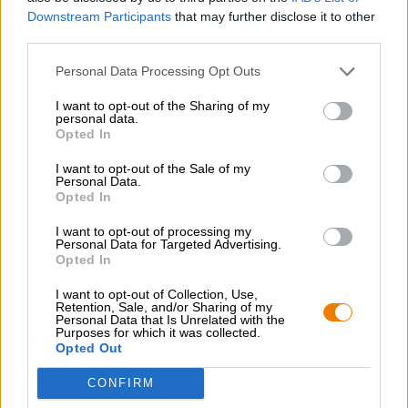
Mångsidigt utbud ✓ rimliga priser ✓
Downstream Participants
that may further disclose it to other
third parties.
Personal Data Processing Opt Outs
GRATIS ÖLKONSULTATION
I want to opt-out of the Sharing of my
Har du frågor om denna öl? Vi finns här för dig.
personal data.
shop@bierothek.de
Opted In
I want to opt-out of the Sale of my
Personal Data.
handlare eller krögare
Opted In
Vill du köpa större kvantiteter billigare?
I want to opt-out of processing my
grosshandel@bierothek.de
Personal Data for Targeted Advertising.
Opted In
I want to opt-out of Collection, Use,
Kontroll på plats
Retention, Sale, and/or Sharing of my
Personal Data that Is Unrelated with the
Vara Mongozo Mango från Brouwerij Huyghe Finns det även i
Purposes for which it was collected.
min filial?
Opted Out
Kolla nu
CONFIRM