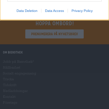
Data Deletion
Data Access
Privacy Policy
Hoppa ombord!
Prenumerera på nyhetsbrev
Om Bierothek
Jobb på Bierothek
®
Hållbarhet
Socialt engagemang
Trycka
Tidskrift
Nedladdningar
Kontakt
Företags