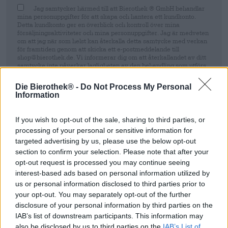
Jag samtycker härmed till att Bierothek ® GmbH behandlar
mina personuppgifter för att skapa och hantera ett kundkonto.
Detta kundkonto ger en överblick och kontroll över mina
försäljningsaktiviteter och mina personuppgifter. Jag är medveten
om att jag när som helst kan återkalla detta samtycke med verkan
för framtiden genom att skicka ett e-postmeddelande till
shop@bierothek.de. Vi informerar dig om att återkallandet av ditt
samtycke inte påverkar lagligheten av den behandling som utförs
på grundval av ditt samtycke fram till tidpunkten för återkallelsen.
Mer information finns i vår
dataskyddsdeklaration
Die Bierothek® -
Do Not Process My Personal
Information
Registrera sig
If you wish to opt-out of the sale, sharing to third parties, or
processing of your personal or sensitive information for
* Priserna inkluderar lagstadgad moms. Plus
Frakt
plus
Insättning
€
targeted advertising by us, please use the below opt-out
0,10
section to confirm your selection. Please note that after your
* Priserna inkluderar punktskatt
opt-out request is processed you may continue seeing
interest-based ads based on personal information utilized by
us or personal information disclosed to third parties prior to
Beskrivning
Information
Recensioner
(0)
your opt-out. You may separately opt-out of the further
disclosure of your personal information by third parties on the
Prova Mongozo Mango
från Brouwerij Huyghe
och beställ
IAB’s list of downstream participants. This information may
snabbt och smidigt online! Bierothek
Snabb leverans ✓
®
also be disclosed by us to third parties on the
IAB’s List of