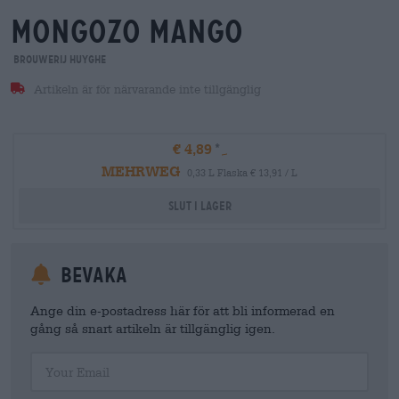
mongozo mango
Brouwerij Huyghe
Artikeln är för närvarande inte tillgänglig
€ 4,89
MEHRWEG
0,33 L Flaska € 13,91 / L
Slut i lager
Bevaka
Ange din e-postadress här för att bli informerad en
gång så snart artikeln är tillgänglig igen.
Your Email