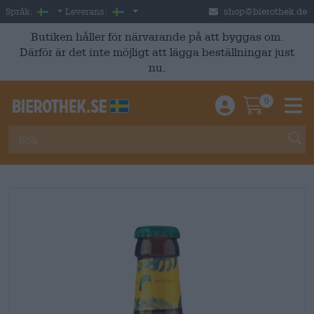
Skip to main content
Swedish
Sverige
Språk:
Leverans:
shop@bierothek.de
Butiken håller för närvarande på att byggas om.
Därför är det inte möjligt att lägga beställningar just
nu.
0
Einloggen / An
Warenkor
M