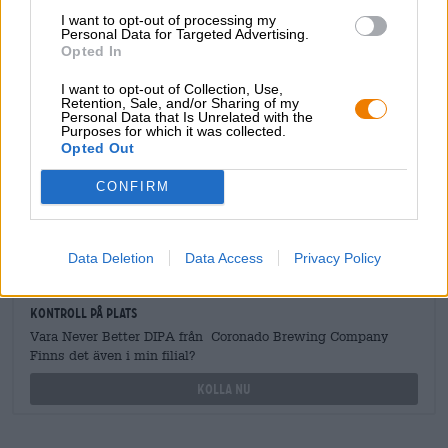
I want to opt-out of processing my
Personal Data for Targeted Advertising.
Opted In
GRATIS ÖLKONSULTATION
I want to opt-out of Collection, Use,
Har du frågor om denna öl? Vi finns här för dig.
Retention, Sale, and/or Sharing of my
shop@bierothek.de
Personal Data that Is Unrelated with the
Purposes for which it was collected.
Opted Out
handlare eller krögare
CONFIRM
Vill du köpa större kvantiteter billigare?
grosshandel@bierothek.de
Data Deletion
Data Access
Privacy Policy
Kontroll på plats
Vara Never Better DIPA från Coronado Brewing Company
Finns det även i min filial?
Kolla nu