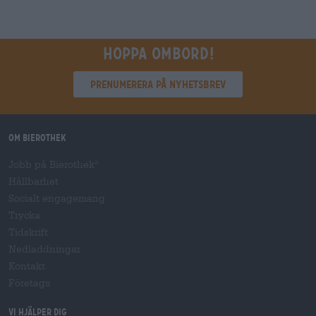
Hoppa ombord!
Prenumerera på nyhetsbrev
Om Bierothek
Jobb på Bierothek
®
Hållbarhet
Socialt engagemang
Trycka
Tidskrift
Nedladdningar
Kontakt
Företags
Vi hjälper dig