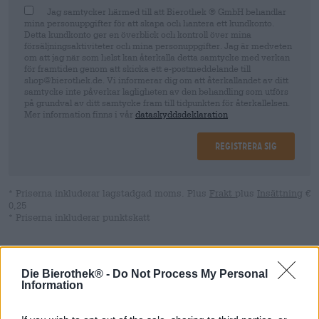
Jag samtycker härmed till att Bierothek ® GmbH behandlar
mina personuppgifter för att skapa och hantera ett kundkonto.
Detta kundkonto ger en överblick och kontroll över mina
försäljningsaktiviteter och mina personuppgifter. Jag är medveten
om att jag när som helst kan återkalla detta samtycke med verkan
för framtiden genom att skicka ett e-postmeddelande till
shop@bierothek.de. Vi informerar dig om att återkallandet av ditt
samtycke inte påverkar lagligheten av den behandling som utförs
på grundval av ditt samtycke fram till tidpunkten för återkallelsen.
Mer information finns i vår
dataskyddsdeklaration
Registrera sig
* Priserna inkluderar lagstadgad moms. Plus
Frakt
plus
Insättning
€
0,25
* Priserna inkluderar punktskatt
Beskrivning
Information
Recensioner
(0)
Die Bierothek® -
Do Not Process My Personal
Information
På frågan "Hur mår du?" brukar vi svara med ett flyktigt