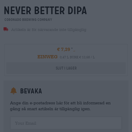
never better dipa
Coronado Brewing Company
Artikeln är för närvarande inte tillgänglig
€ 7,39
EINWEG
0,47 L BURK € 13,68 / L
Slut i lager
Bevaka
Ange din e-postadress här för att bli informerad en
gång så snart artikeln är tillgänglig igen.
Your Email