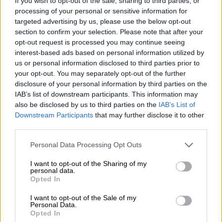
If you wish to opt-out of the sale, sharing to third parties, or
"bra!" Denna fråga ställs ofta i vardagens liv och rörelse
processing of your personal or sensitive information for
och du har ingen tid att tänka på hur du faktiskt mår och
targeted advertising by us, please use the below opt-out
absolut ingen tid att ge ett korrekt och uttömmande svar.
section to confirm your selection. Please note that after your
Frågan om välbefinnande är oftast mer en tom fras än en
opt-out request is processed you may continue seeing
seriös inkvisition. Teamet på det amerikanska bryggeriet
interest-based ads based on personal information utilized by
Coronado tar sig gärna tid att prata och vill, när de ställs
us or personal information disclosed to third parties prior to
den oundvikliga frågan, ett otvetydigt "Aldrig bättre!"
your opt-out. You may separately opt-out of the further
Så att du faktiskt mår bättre än någonsin tidigare ger de
disclosure of your personal information by third parties on the
dig sin finaste Double India Pale Ale. Bryggan med det
IAB’s list of downstream participants. This information may
passande namnet Never Better är en livlig kombination av
also be disclosed by us to third parties on the
IAB’s List of
humlesorterna Citra, Vic Secret och Mosaic och är packad
Downstream Participants
that may further disclose it to other
till bredden med intensiva humlearomer. Överflödet av
third parties.
gröna skärmar är till stor del ansvarig för den fruktiga
smaken och ger saftiga toner av passionsfrukt och mango
Personal Data Processing Opt Outs
i glaset. En nypa tallkåda och humlens krispiga beska går
hand i hand med den gyllene frukten och fullbordar
I want to opt-out of the Sharing of my
personal data.
skickligt profilen.
Opted In
Med denna öl i ditt glas kan du helt enkelt må bra. Så bra
I want to opt-out of the Sale of my
som aldrig förr!
Personal Data.
Opted In