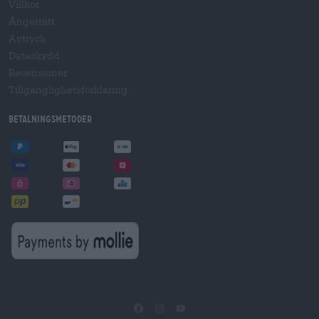
Villkor
Ångerrätt
Avtryck
Dataskydd
Recensioner
Tillgänglighetsförklaring
Betalningsmetoder