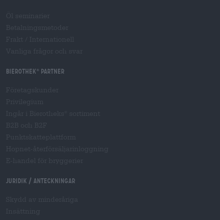
Öl seminarier
Betalningsmetoder
Frakt
/
Internationell
Vanliga frågor och svar
Bierothek
partner
®
Företagskunder
Privilegium
Ingår i Bierotheks
sortiment
®
B2B och B2F
Punktskatteplattform
Hopnet-återförsäljarinloggning
E-handel för bryggerier
Juridik / Anteckningar
Skydd av minderåriga
Insättning