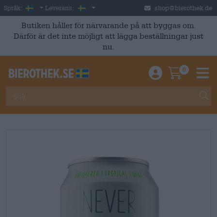
Skip to main content
Swedish
Sverige
Språk:
Leverans:
shop@bierothek.de
Butiken håller för närvarande på att byggas om.
Därför är det inte möjligt att lägga beställningar just
nu.
0
Einloggen / An
Warenkor
M