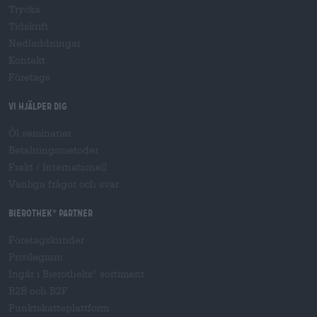
Trycka
Tidskrift
Nedladdningar
Kontakt
Företags
Vi hjälper dig
Öl seminarier
Betalningsmetoder
Frakt
/
Internationell
Vanliga frågor och svar
Bierothek
partner
®
Företagskunder
Privilegium
Ingår i Bierotheks
sortiment
®
B2B och B2F
Punktskatteplattform