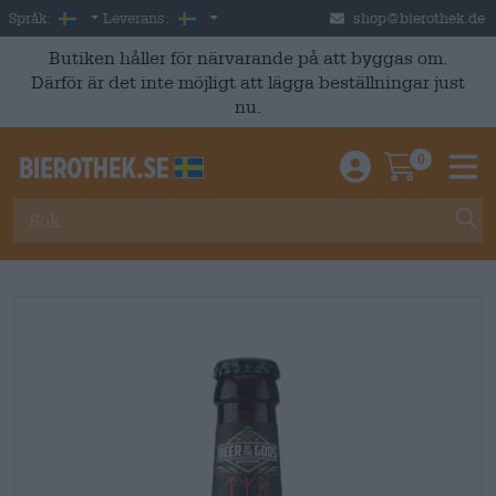
Skip to main content
Swedish
Sverige
Språk:
Leverans:
shop@bierothek.de
Butiken håller för närvarande på att byggas om.
Därför är det inte möjligt att lägga beställningar just
nu.
0
Einloggen / An
Warenkor
M