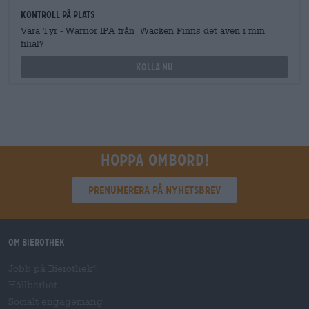
Kontroll på plats
Vara Tyr - Warrior IPA från Wacken Finns det även i min
filial?
Kolla nu
Hoppa ombord!
Prenumerera på nyhetsbrev
Om Bierothek
Jobb på Bierothek
®
Hållbarhet
Socialt engagemang