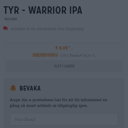
tyr - warrior ipa
Wacken
Artikeln är för närvarande inte tillgänglig
€ 6,09
MEHRWEG
0,33 L Flaska € 16,24 / L
Slut i lager
Bevaka
Ange din e-postadress här för att bli informerad en
gång så snart artikeln är tillgänglig igen.
Your Email