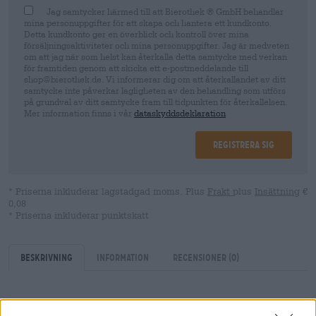
Jag samtycker härmed till att Bierothek ® GmbH behandlar
mina personuppgifter för att skapa och hantera ett kundkonto.
Detta kundkonto ger en överblick och kontroll över mina
försäljningsaktiviteter och mina personuppgifter. Jag är medveten
om att jag när som helst kan återkalla detta samtycke med verkan
för framtiden genom att skicka ett e-postmeddelande till
shop@bierothek.de. Vi informerar dig om att återkallandet av ditt
samtycke inte påverkar lagligheten av den behandling som utförs
på grundval av ditt samtycke fram till tidpunkten för återkallelsen.
Mer information finns i vår
dataskyddsdeklaration
Registrera sig
* Priserna inkluderar lagstadgad moms. Plus
Frakt
plus
Insättning
€
0,08
* Priserna inkluderar punktskatt
Beskrivning
Information
Recensioner
(0)
Týr är en av de mest berömda figurerna i den nordiska