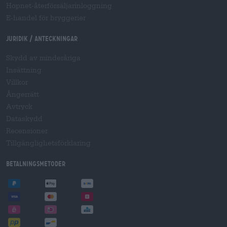
Hopnet-återförsäljarinloggning
E-handel för bryggerier
Juridik / Anteckningar
Skydd av minderåriga
Insättning
Villkor
Ångerrätt
Avtryck
Dataskydd
Recensioner
Tillgänglighetsförklaring
Betalningsmetoder