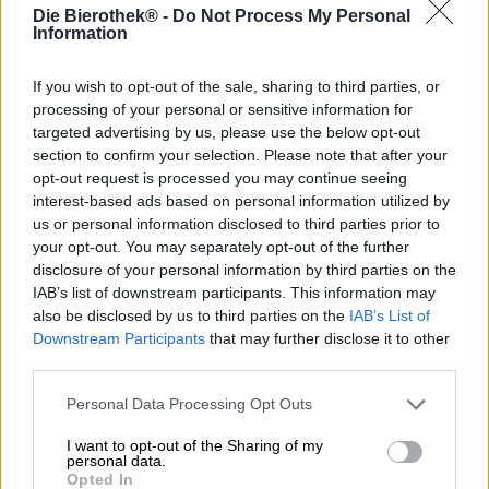
mytologin. Krigets och rättvisans gud anses vara
Die Bierothek® -
Do Not Process My Personal
förkroppsligandet av mod, ära och beslutsamhet. Han är
Information
särskilt känd för att ha offrat sin hand för att tämja den
monstruösa Fenrisulven – en handling av orubbligt mod
If you wish to opt-out of the sale, sharing to third parties, or
och osjälviskhet. Týrs legend representerar ståndaktighet
processing of your personal or sensitive information for
och en stark pliktkänsla. Två egenskaper som Wacken
targeted advertising by us, please use the below opt-out
Brewery-teamet också tillämpar i sin dagliga jakt på den
section to confirm your selection. Please note that after your
bästa ölen.
opt-out request is processed you may continue seeing
interest-based ads based on personal information utilized by
Bryggeriet har döpt sitt sortiment efter hjältar, gudar och
us or personal information disclosed to third parties prior to
legendariska figurer från nordisk mytologi, och hyllar
därmed berättelserna och värderingarna från svunna
your opt-out. You may separately opt-out of the further
tider. Med Warrior IPA Tyr sätter de den modige
disclosure of your personal information by third parties on the
krigsguden i rampljuset.
IAB’s list of downstream participants. This information may
also be disclosed by us to third parties on the
IAB’s List of
Denna livfulla IPA presenterar sig i glaset med en tät,
Downstream Participants
that may further disclose it to other
grumlig kopparguldfärgad nyans. Ett krämigt, vitt skum
third parties.
täcker den. I doften utvecklas intensiva humlearomer av
tropiska frukter och citrus. En antydan av kryddig tall
Personal Data Processing Opt Outs
frammanar Skandinaviens vilda, otämjda natur. I gommen
förenas fruktig sötma och uttalad beska för att skapa en
I want to opt-out of the Sharing of my
kraftfull, balanserad smakupplevelse. Maltiga undertoner
personal data.
Opted In
stöder den robusta kroppen. En torr, humleframåtriktad