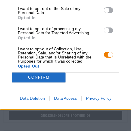
och långvarig avslutning kröner denna ölnjutning.
I want to opt-out of the Sale of my
Personal Data.
Warrior IPA Tyr är en öl som verkligen hyllar modet och
Opted In
den kompromisslösa anden hos sin namngivne
skyddsgudom. Perfekt för alla som älskar karaktär, styrka
I want to opt-out of processing my
och fornnordiska legender.
Personal Data for Targeted Advertising.
Opted In
I want to opt-out of Collection, Use,
Retention, Sale, and/or Sharing of my
Personal Data that Is Unrelated with the
Purposes for which it was collected.
Opted Out
GRATIS ÖLKONSULTATION
Har du frågor om denna öl? Vi finns här för dig.
CONFIRM
shop@bierothek.de
Data Deletion
Data Access
Privacy Policy
handlare eller krögare
Vill du köpa större kvantiteter billigare?
grosshandel@bierothek.de