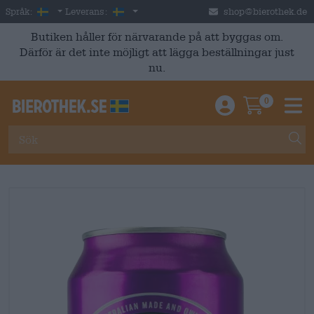
Skip to main content
Swedish
Sverige
Språk:
Leverans:
shop@bierothek.de
Butiken håller för närvarande på att byggas om.
Därför är det inte möjligt att lägga beställningar just
nu.
0
Einloggen / An
Warenkor
M