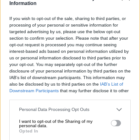
lättdruckna och lätta pale ales. Tack vare den andra
Information
jäsningen på burk har ölen en härlig dis och, trots sin
låga alkoholhalt, smakar den fyllig, välrundad och
If you wish to opt-out of the sale, sharing to third parties, or
uppfriskande. Pacific Pale Ale är en riktig publikfavorit i
processing of your personal or sensitive information for
deras sortiment – så populär faktiskt att de har utvecklat
targeted advertising by us, please use the below opt-out
en version med extra humle.
section to confirm your selection. Please note that after your
opt-out request is processed you may continue seeing
Coopers XPA Extra Pale Ale är något starkare än
interest-based ads based on personal information utilized by
originalet med 5,2 % ABV och överlag lite fylligare: mer
us or personal information disclosed to third parties prior to
humle, mer citrussmak, en aning mer beska och en
fylligare färg.
your opt-out. You may separately opt-out of the further
disclosure of your personal information by third parties on the
Brygden med den lilla extra touchen presenterar sig i
IAB’s list of downstream participants. This information may
glaset med en djup bärnstensguldfärg och ett
also be disclosed by us to third parties on the
IAB’s List of
kopparaktigt skimmer. En liten krona av elfenbensfärgat
Downstream Participants
that may further disclose it to other
skum ligger ovanpå och frigör en läcker arom av nyskalad
third parties.
mandarin och apelsinskal. Smakprofilen fortsätter detta
första intryck och kittlar tungan med mjuk sötma och mild
Personal Data Processing Opt Outs
syra. Subtil malt kombineras med ljusa orange toner, rosa
grapefrukt och en underton av karamell för att skapa en
I want to opt-out of the Sharing of my
härlig drickupplevelse. Trots tillsatsen av de två
personal data.
Opted In
humlesorterna, Lemondrop och Simcoe, lyser malten
fortfarande igenom och bildar en harmonisk motpunkt till