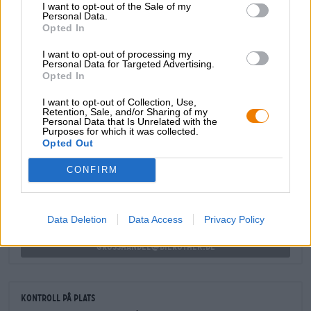
I want to opt-out of the Sale of my
det fruktiga, gröna guldet.
Personal Data.
Opted In
En lätt och enkel godbit för avslappnade grillkvällar,
spelkvällar eller en pratstund efter träningen.
I want to opt-out of processing my
Personal Data for Targeted Advertising.
Opted In
I want to opt-out of Collection, Use,
Retention, Sale, and/or Sharing of my
Personal Data that Is Unrelated with the
GRATIS ÖLKONSULTATION
Purposes for which it was collected.
Opted Out
Har du frågor om denna öl? Vi finns här för dig.
shop@bierothek.de
CONFIRM
handlare eller krögare
Data Deletion
Data Access
Privacy Policy
Vill du köpa större kvantiteter billigare?
grosshandel@bierothek.de
Kontroll på plats