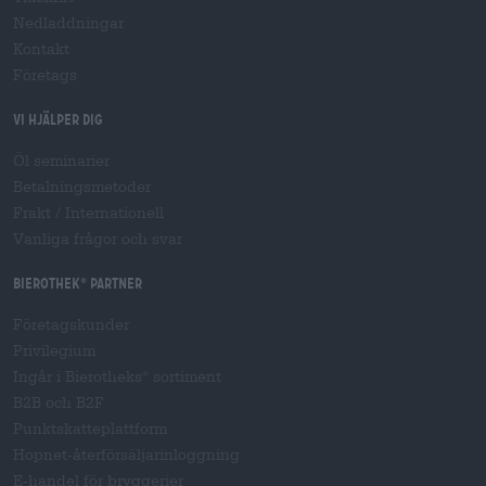
Nedladdningar
Kontakt
Företags
Vi hjälper dig
Öl seminarier
Betalningsmetoder
Frakt
/
Internationell
Vanliga frågor och svar
Bierothek
partner
®
Företagskunder
Privilegium
Ingår i Bierotheks
sortiment
®
B2B och B2F
Punktskatteplattform
Hopnet-återförsäljarinloggning
E-handel för bryggerier