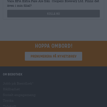
Vara XPA Extra Pale Ale från Coopers Brewery Ltd. Finns det
även i min filial?
Kolla nu
Hoppa ombord!
Prenumerera på nyhetsbrev
Om Bierothek
Jobb på Bierothek
®
Hållbarhet
Socialt engagemang
Trycka
Tidskrift