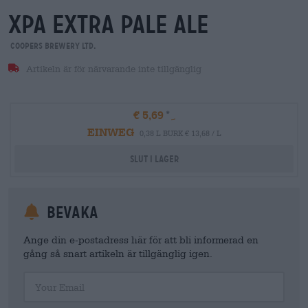
xpa extra pale ale
Coopers Brewery Ltd.
Artikeln är för närvarande inte tillgänglig
€ 5,69
EINWEG
0,38 L BURK € 13,68 / L
Slut i lager
Bevaka
Ange din e-postadress här för att bli informerad en
gång så snart artikeln är tillgänglig igen.
Your Email