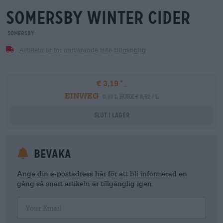
somersby winter cider
Somersby
Artikeln är för närvarande inte tillgänglig
€ 3,19
EINWEG
0,33 L BURK € 8,52 / L
Slut i lager
Bevaka
Ange din e-postadress här för att bli informerad en
gång så snart artikeln är tillgänglig igen.
Your Email