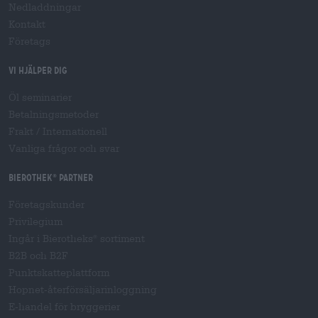
Nedladdningar
Kontakt
Företags
Vi hjälper dig
Öl seminarier
Betalningsmetoder
Frakt
/
Internationell
Vanliga frågor och svar
Bierothek
partner
®
Företagskunder
Privilegium
Ingår i Bierotheks
sortiment
®
B2B och B2F
Punktskatteplattform
Hopnet-återförsäljarinloggning
E-handel för bryggerier