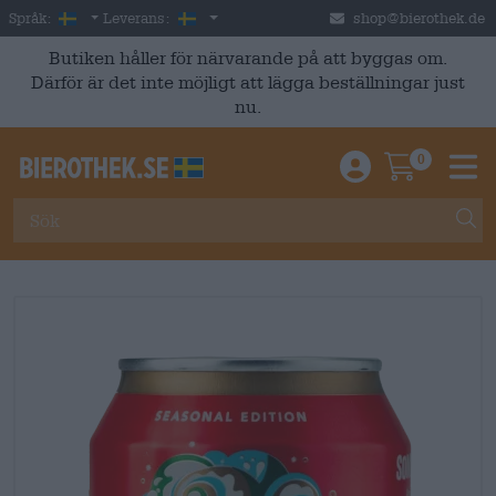
Skip to main content
Swedish
Sverige
Språk:
Leverans:
shop@bierothek.de
Butiken håller för närvarande på att byggas om.
Därför är det inte möjligt att lägga beställningar just
nu.
0
Einloggen / An
Warenkor
M