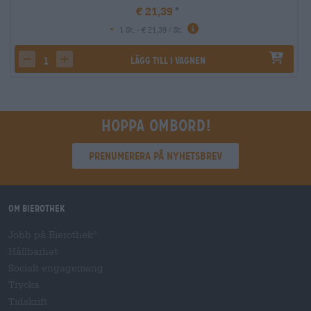
€ 21,39
-
1 St. - € 21,39 / St.
Lägg till i vagnen
decrease quantity
increase quantity
Hoppa ombord!
Prenumerera på nyhetsbrev
Om Bierothek
Jobb på Bierothek
®
Hållbarhet
Socialt engagemang
Trycka
Tidskrift