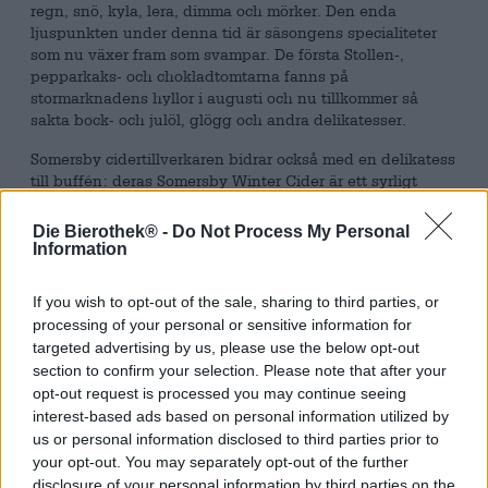
regn, snö, kyla, lera, dimma och mörker. Den enda
ljuspunkten under denna tid är säsongens specialiteter
som nu växer fram som svampar. De första Stollen-,
pepparkaks- och chokladtomtarna fanns på
stormarknadens hyllor i augusti och nu tillkommer så
sakta bock- och julöl, glögg och andra delikatesser.
Somersby cidertillverkaren bidrar också med en delikatess
till buffén: deras Somersby Winter Cider är ett syrligt
äppelvin som har blandats med vinterkryddor. Drycken
kombinerar den mjuka sötman och den milda syran från
Die Bierothek® -
Do Not Process My Personal
färskpressade äpplen med den varma kryddan av kanel.
Information
Höjdpunkten är att du kan njuta av cidern antingen iskall
eller varm. Med en klick amaretto och en topping grädde
If you wish to opt-out of the sale, sharing to third parties, or
kan du trolla fram ett underbart alternativ till glögg.
processing of your personal or sensitive information for
Cidern har bra 4,5% alkoholhalt i glaset och passar bra till
targeted advertising by us, please use the below opt-out
både söta och salta rätter.
section to confirm your selection. Please note that after your
Om vi känner för något rejält kombinerar vi vintercidern
opt-out request is processed you may continue seeing
med ostspaetzle: handskrapad spaetzle med fjällost, stekt
interest-based ads based on personal information utilized by
lök och lite gräslök harmonierar underbart med den
us or personal information disclosed to third parties prior to
fräscha äppelsötman. Ugnsfärska kanelbullar med glasyr
your opt-out. You may separately opt-out of the further
och strösocker eller äppelfransar i ölsmet smakar också
disclosure of your personal information by third parties on the