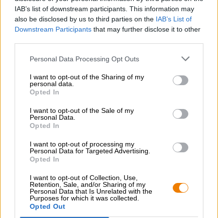
gott till.
IAB’s list of downstream participants. This information may
also be disclosed by us to third parties on the
IAB’s List of
Downstream Participants
that may further disclose it to other
third parties.
Personal Data Processing Opt Outs
GRATIS ÖLKONSULTATION
Har du frågor om denna öl? Vi finns här för dig.
I want to opt-out of the Sharing of my
personal data.
shop@bierothek.de
Opted In
I want to opt-out of the Sale of my
Personal Data.
handlare eller krögare
Opted In
Vill du köpa större kvantiteter billigare?
I want to opt-out of processing my
grosshandel@bierothek.de
Personal Data for Targeted Advertising.
Opted In
I want to opt-out of Collection, Use,
Kontroll på plats
Retention, Sale, and/or Sharing of my
Personal Data that Is Unrelated with the
Vara Somersby Winter Cider från Somersby Finns det även i
Purposes for which it was collected.
min filial?
Opted Out