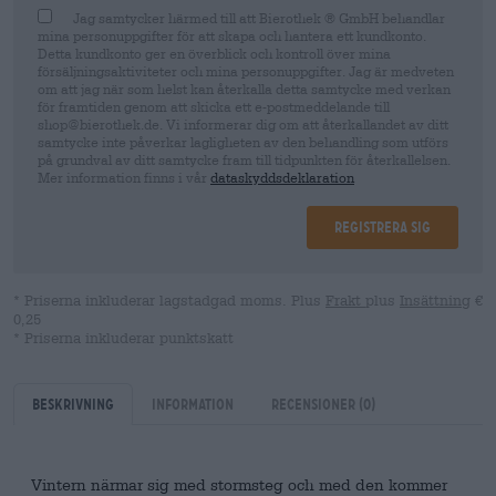
Jag samtycker härmed till att Bierothek ® GmbH behandlar
mina personuppgifter för att skapa och hantera ett kundkonto.
Detta kundkonto ger en överblick och kontroll över mina
försäljningsaktiviteter och mina personuppgifter. Jag är medveten
om att jag när som helst kan återkalla detta samtycke med verkan
för framtiden genom att skicka ett e-postmeddelande till
shop@bierothek.de. Vi informerar dig om att återkallandet av ditt
samtycke inte påverkar lagligheten av den behandling som utförs
på grundval av ditt samtycke fram till tidpunkten för återkallelsen.
Mer information finns i vår
dataskyddsdeklaration
Registrera sig
* Priserna inkluderar lagstadgad moms. Plus
Frakt
plus
Insättning
€
0,25
* Priserna inkluderar punktskatt
Beskrivning
Information
Recensioner
(0)
Vintern närmar sig med stormsteg och med den kommer