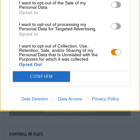
I want to opt-out of the Sale of my
humlen även lugnande toner av ananas, mango,
Personal Data.
stenfrukter och citrusfrukter. Havregryn och vete lugnar
Opted In
tungan efter humleexplosionen med en silkeslen
konsistens och en härligt krämig munkänsla.
I want to opt-out of processing my
Personal Data for Targeted Advertising.
Opted In
I want to opt-out of Collection, Use,
Retention, Sale, and/or Sharing of my
Personal Data that Is Unrelated with the
GRATIS ÖLKONSULTATION
Purposes for which it was collected.
Opted Out
Har du frågor om denna öl? Vi finns här för dig.
shop@bierothek.de
CONFIRM
handlare eller krögare
Data Deletion
Data Access
Privacy Policy
Vill du köpa större kvantiteter billigare?
grosshandel@bierothek.de
Kontroll på plats