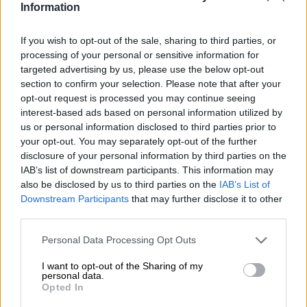
Information
Dynamit är ett måste i alla actionfilmer: hus sprängs, bilar
brinner dramatiskt i lågor och går i stycken, ibland
If you wish to opt-out of the sale, sharing to third parties, or
utplånas till och med hela landområden med en enda,
processing of your personal or sensitive information for
magnifik smäll. Men sprängämnena är också viktiga i det
targeted advertising by us, please use the below opt-out
verkliga livet. Människor använder materialet för att
section to confirm your selection. Please note that after your
bygga tunnlar i berg, för att räta ut eller gräva floder och
opt-out request is processed you may continue seeing
kanaler, för att arbeta med det i stenbrott, för att riva hus
interest-based ads based on personal information utilized by
med hjälp av det eller för att fiska. Även om det
us or personal information disclosed to third parties prior to
sistnämnda inte är helt etiskt sunt, kan betydelsen av
dynamit inom de andra användningsområdena inte
your opt-out. You may separately opt-out of the further
avfärdas.
disclosure of your personal information by third parties on the
IAB’s list of downstream participants. This information may
Cierzo-bryggeriet döpte också sin senaste skapelse efter
also be disclosed by us to third parties on the
IAB’s List of
det explosiva gelatinet. Detta beror på den explosiva
Downstream Participants
that may further disclose it to other
cocktailen av aromatiska humlesorter som användes för
third parties.
Hazy Double India Pale Ale. Bryggarna kombinerade den
kollektiva kraften hos Mosaic, Centennial, Azacca och
Personal Data Processing Opt Outs
Citra och kombinerade dem till ett kraftfullt öl.
I want to opt-out of the Sharing of my
Enorma Dynamite ger en jättestor alkoholhalt på 8,0 % till
personal data.
bordet och kommer att förbluffa dig med 100 enheter
Opted In
bitterhet. Förutom den krispiga beskan ger den saftiga