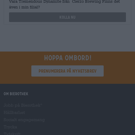
Vara Tremendous Dynamite från Cierzo Brewing Finns det
även i min filial?
Kolla nu
Hoppa ombord!
Prenumerera på nyhetsbrev
Om Bierothek
Jobb på Bierothek
®
Hållbarhet
Socialt engagemang
Trycka
Tidskrift