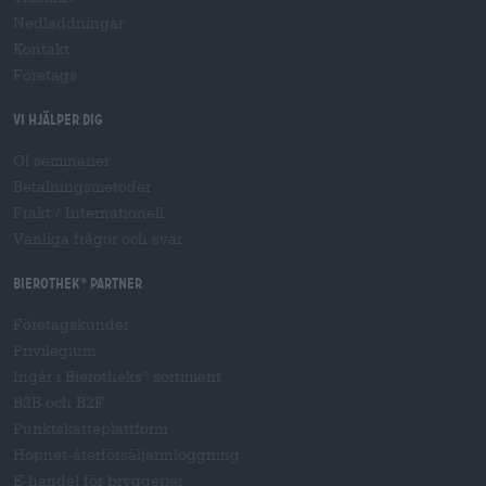
Nedladdningar
Kontakt
Företags
Vi hjälper dig
Öl seminarier
Betalningsmetoder
Frakt
/
Internationell
Vanliga frågor och svar
Bierothek
partner
®
Företagskunder
Privilegium
Ingår i Bierotheks
sortiment
®
B2B och B2F
Punktskatteplattform
Hopnet-återförsäljarinloggning
E-handel för bryggerier