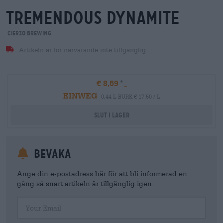
tremendous dynamite
Cierzo Brewing
Artikeln är för närvarande inte tillgänglig
€ 8,59
EINWEG
0,44 L BURK € 17,50 / L
Slut i lager
Bevaka
Ange din e-postadress här för att bli informerad en
gång så snart artikeln är tillgänglig igen.
Your Email