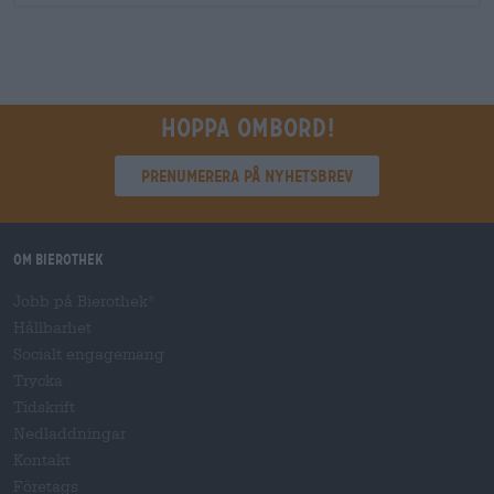
Hoppa ombord!
Prenumerera på nyhetsbrev
Om Bierothek
Jobb på Bierothek
®
Hållbarhet
Socialt engagemang
Trycka
Tidskrift
Nedladdningar
Kontakt
Företags