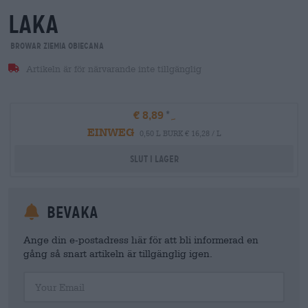
laka
Browar Ziemia Obiecana
Artikeln är för närvarande inte tillgänglig
€ 8,89
EINWEG
0,50 L BURK € 16,28 / L
Slut i lager
Bevaka
Ange din e-postadress här för att bli informerad en
gång så snart artikeln är tillgänglig igen.
Your Email