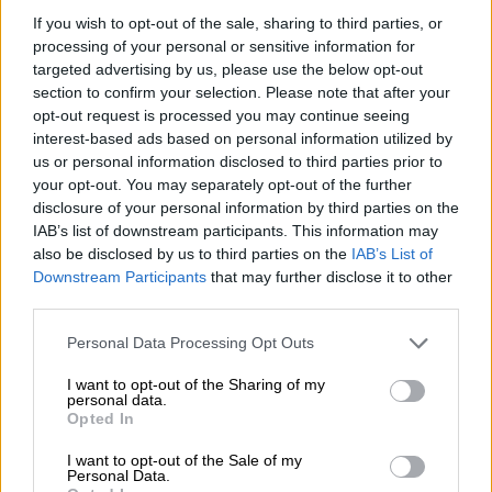
växter trivs. Gräsmarken är inte bara hem för frodig flora,
If you wish to opt-out of the sale, sharing to third parties, or
utan är också hem för olika djur. Insekter av alla slag
processing of your personal or sensitive information for
befolkar ängar, möss, mullvadar, hamstrar, kaniner och
targeted advertising by us, please use the below opt-out
andra gravar finns i jorden under, och även fåglar har
section to confirm your selection. Please note that after your
nytta av gräsytor. Människor klipper ängar för att
opt-out request is processed you may continue seeing
producera djurfoder eller använder dem som en plats för
interest-based ads based on personal information utilized by
att retirera. På green kan du spela boll eller ha picknick,
us or personal information disclosed to third parties prior to
sträcka ut dig på en filt och ta en tupplur, läsa eller njuta
your opt-out. You may separately opt-out of the further
av en kall öl.
disclosure of your personal information by third parties on the
En skapelse från Ziemia Obiecana bär det passande
IAB’s list of downstream participants. This information may
namnet, vars polska titel Łąka betyder äng på tyska.
also be disclosed by us to third parties on the
IAB’s List of
Ölmotsvarigheten till Green Space är en saftig India Pale
Downstream Participants
that may further disclose it to other
Ale smaksatt med Sabro, Citra, Strata och Sultana humle.
third parties.
Bryggan ger en behaglig alkoholhalt på 6,0 % och en rik,
grumlig, korngul kropp till glaset. Från näven vitt skum
Personal Data Processing Opt Outs
stiger en läcker doft av grön humle, gyllene ananas,
kokos, citrusfrukt och nyklippt gräs till näsan. Smaken
I want to opt-out of the Sharing of my
personal data.
följer det första intrycket och ger gommen en krispig,
Opted In
halvtorr aromatisk lek med gräsiga inslag, citrusfrukter,
tropisk frukt och en harmonisk beska.
I want to opt-out of the Sale of my
Personal Data.
Hitta en mysig äng och njut av denna underbara IPA!