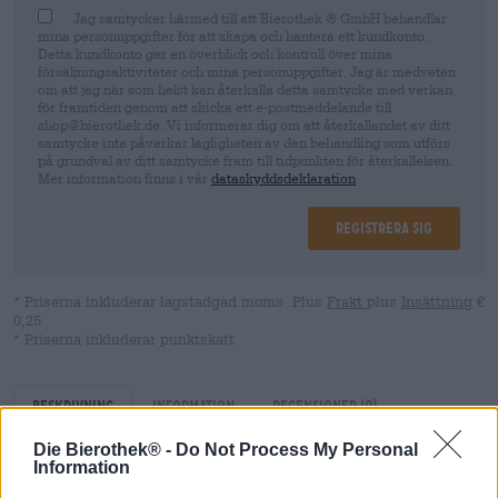
Jag samtycker härmed till att Bierothek ® GmbH behandlar
mina personuppgifter för att skapa och hantera ett kundkonto.
Detta kundkonto ger en överblick och kontroll över mina
försäljningsaktiviteter och mina personuppgifter. Jag är medveten
om att jag när som helst kan återkalla detta samtycke med verkan
för framtiden genom att skicka ett e-postmeddelande till
shop@bierothek.de. Vi informerar dig om att återkallandet av ditt
samtycke inte påverkar lagligheten av den behandling som utförs
på grundval av ditt samtycke fram till tidpunkten för återkallelsen.
Mer information finns i vår
dataskyddsdeklaration
Registrera sig
* Priserna inkluderar lagstadgad moms. Plus
Frakt
plus
Insättning
€
0,25
* Priserna inkluderar punktskatt
Beskrivning
Information
Recensioner
(0)
Die Bierothek® -
Do Not Process My Personal
Information
Ängar är områden där olika typer av gräs och andra