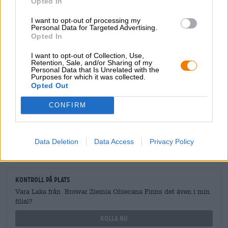
Opted In
I want to opt-out of processing my
Personal Data for Targeted Advertising.
Opted In
I want to opt-out of Collection, Use,
GRATIS ÖLKONSULTATION
Retention, Sale, and/or Sharing of my
Har du frågor om denna öl? Vi finns här för dig.
Personal Data that Is Unrelated with the
Purposes for which it was collected.
shop@bierothek.de
Opted Out
CONFIRM
handlare eller krögare
Vill du köpa större kvantiteter billigare?
Data Deletion
Data Access
Privacy Policy
grosshandel@bierothek.de
Kontroll på plats
Vara Laka från Browar Ziemia Obiecana Finns det även i min
filial?
Kolla nu