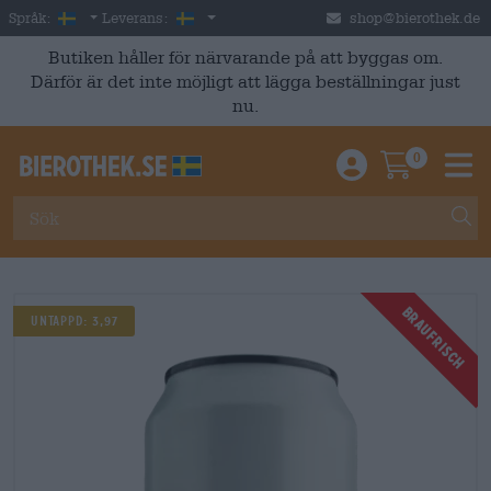
Skip to main content
Swedish
Sverige
Språk:
Leverans:
shop@bierothek.de
Butiken håller för närvarande på att byggas om.
Därför är det inte möjligt att lägga beställningar just
nu.
0
Einloggen / An
Warenkor
M
Braufrisch
UNTAPPD: 3,97