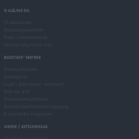
Vi hjälper dig
Öl seminarier
Betalningsmetoder
Frakt
/
Internationell
Vanliga frågor och svar
Bierothek
partner
®
Företagskunder
Privilegium
Ingår i Bierotheks
sortiment
®
B2B och B2F
Punktskatteplattform
Hopnet-återförsäljarinloggning
E-handel för bryggerier
Juridik / Anteckningar
Skydd av minderåriga