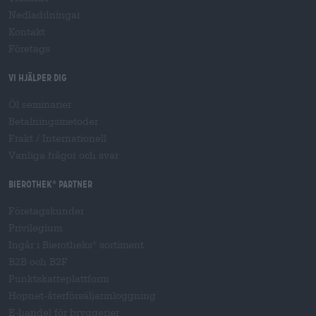
Nedladdningar
Kontakt
Företags
Vi hjälper dig
Öl seminarier
Betalningsmetoder
Frakt
/
Internationell
Vanliga frågor och svar
Bierothek
partner
®
Företagskunder
Privilegium
Ingår i Bierotheks
sortiment
®
B2B och B2F
Punktskatteplattform
Hopnet-återförsäljarinloggning
E-handel för bryggerier