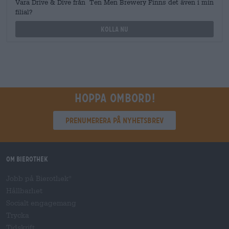
Vara Drive & Dive från Ten Men Brewery Finns det även i min
filial?
Kolla nu
Hoppa ombord!
Prenumerera på nyhetsbrev
Om Bierothek
Jobb på Bierothek
®
Hållbarhet
Socialt engagemang
Trycka
Tidskrift