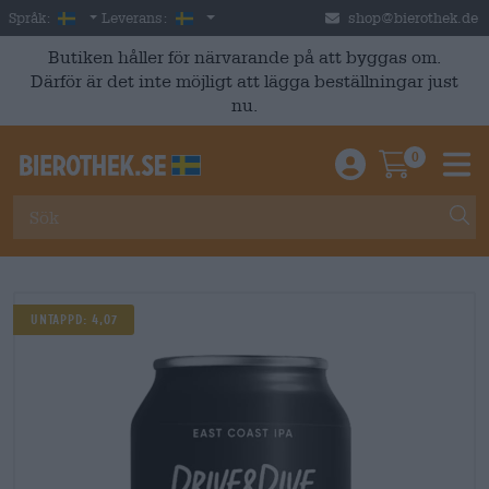
Skip to main content
Swedish
Sverige
Språk:
Leverans:
shop@bierothek.de
Butiken håller för närvarande på att byggas om.
Därför är det inte möjligt att lägga beställningar just
nu.
0
Einloggen / An
Warenkor
M
Untappd: 4,07