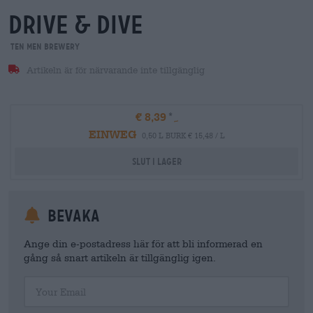
drive & dive
Ten Men Brewery
Artikeln är för närvarande inte tillgänglig
€ 8,39
EINWEG
0,50 L BURK € 15,48 / L
Slut i lager
Bevaka
Ange din e-postadress här för att bli informerad en
gång så snart artikeln är tillgänglig igen.
Your Email