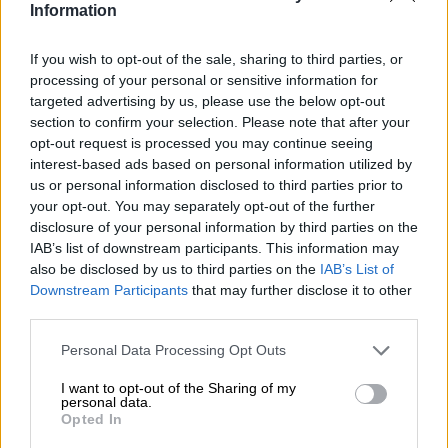
förespråkar ansvarsfull alkoholkonsumtion och talar emot
Information
att köra bil efter en öl efter jobbet. Det ukrainska
bryggeriet har förvandlat mottot till en helt annan princip.
If you wish to opt-out of the sale, sharing to third parties, or
Deras senaste India Pale Ale heter Drive&Dive och tar
processing of your personal or sensitive information for
drickandet ur ekvationen helt. Det är oklart om de
targeted advertising by us, please use the below opt-out
förespråkar att man ska köra bil och dyka istället för att
section to confirm your selection. Please note that after your
dricka eller att man varken ska köra bil eller dyka efter att
opt-out request is processed you may continue seeing
ha druckit alkohol. Etiketten ställer upp ytterligare gåtor:
interest-based ads based on personal information utilized by
den visar en herre i hatt och kostym som kör en
us or personal information disclosed to third parties prior to
motoriserad guldfisk med vindruta och ratt genom en
your opt-out. You may separately opt-out of the further
djungel av krypande växter.
disclosure of your personal information by third parties on the
Oavsett hur du tolkar titeln på denna brygd bör du
IAB’s list of downstream participants. This information may
definitivt ta en klunk eller två av den medan du funderar
also be disclosed by us to third parties on the
IAB’s List of
över det.
Downstream Participants
that may further disclose it to other
third parties.
Det mystiska ölet bryggdes med två sorters malt,
havreflingor och humlesorten Mosaic. Den ger en
Personal Data Processing Opt Outs
underbart krämig, halkfri konsistens till glaset och
förtrollar med sitt rika korngula och luftiga skumhuvud.
I want to opt-out of the Sharing of my
Doften och smaken är en lyckad blandning av
personal data.
Opted In
citrusfrukter, mango, ananas, nyklippt gräs, passionsfrukt
och intensiv krydda. En stark, långvarig beska