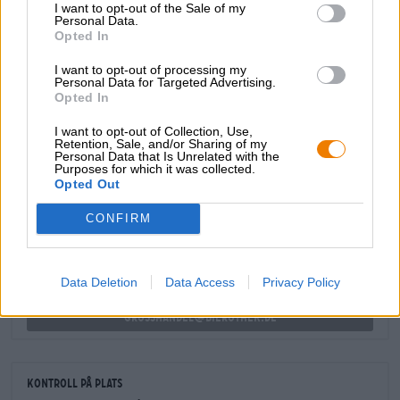
I want to opt-out of the Sale of my
kompletterar skickligt aromspelet.
Personal Data.
Opted In
Fördjupa dig i detta saftiga ölnöje och lämna gärna bilen
parkerad efteråt!
I want to opt-out of processing my
Personal Data for Targeted Advertising.
Opted In
I want to opt-out of Collection, Use,
Retention, Sale, and/or Sharing of my
Personal Data that Is Unrelated with the
GRATIS ÖLKONSULTATION
Purposes for which it was collected.
Opted Out
Har du frågor om denna öl? Vi finns här för dig.
shop@bierothek.de
CONFIRM
handlare eller krögare
Data Deletion
Data Access
Privacy Policy
Vill du köpa större kvantiteter billigare?
grosshandel@bierothek.de
Kontroll på plats