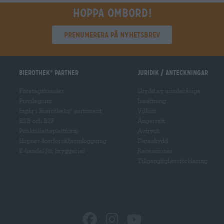
Hoppa ombord!
Prenumerera på nyhetsbrev
Bierothek
partner
Juridik / Anteckningar
®
Företagskunder
Skydd av minderåriga
Privilegium
Insättning
Ingår i Bierotheks
sortiment
Villkor
®
B2B och B2F
Ångerrätt
Punktskatteplattform
Avtryck
Hopnet-återförsäljarinloggning
Dataskydd
E-handel för bryggerier
Recensioner
Tillgänglighetsförklaring