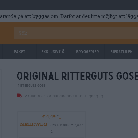
varande på att byggas om. Därför är det inte möjligt att lägga
Paket
Exklusivt Öl
Bryggerier
Bierstijlen
original ritterguts gos
Ritterguts Gose
Artikeln är för närvarande inte tillgänglig
€ 4,49
MEHRWEG
0,50 L Flaska € 7,80 /
L