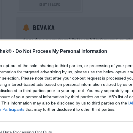
Slut i lager
Bevaka
Ange din e-postadress här för att bli informerad en gång
Your Email
thek® -
Do Not Process My Personal Information
to opt-out of the sale, sharing to third parties, or processing of your per
Jag samtycker härmed till att Bierothek ® GmbH behandlar m
formation for targeted advertising by us, please use the below opt-out s
kundkonto. Detta kundkonto ger en överblick och kontroll över mi
Jag är medveten om att jag när som helst kan återkalla detta sam
r selection. Please note that after your opt-out request is processed y
postmeddelande till shop@bierothek.de. Vi informerar dig om att 
eing interest-based ads based on personal information utilized by us or
lagligheten av den behandling som utförs på grundval av ditt samty
disclosed to third parties prior to your opt-out. You may separately opt-
information finns i vår
dataskyddsdeklaration
losure of your personal information by third parties on the IAB’s list of
. This information may also be disclosed by us to third parties on the
IA
Participants
that may further disclose it to other third parties.
* Priserna inkluderar lagstadgad moms. Plus
Frakt
plus
Insättn
* Priserna inkluderar punktskatt
l Data Processing Opt Outs