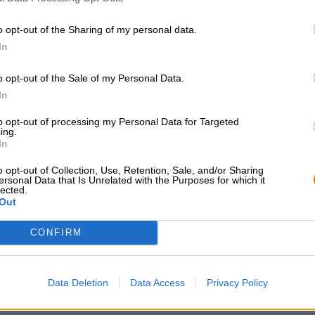
o opt-out of the Sharing of my personal data.
Beskrivning
Information
Recensioner
(0)
In
Gose är ett Leipzig-original och en väldigt speciell öl då
o opt-out of the Sale of my Personal Data.
koriander blir resultatet ett lätt och överraskande uppfr
In
väl kyld med en portion nyfångad fisk, Original Rittergut
smakupplevelse av ett speciellt slag.
to opt-out of processing my Personal Data for Targeted
ing.
In
o opt-out of Collection, Use, Retention, Sale, and/or Sharing
GRATIS ÖLKONSULTATION
handlare eller krö
ersonal Data that Is Unrelated with the Purposes for which it
Har du frågor om denna öl? Vi
Vill du köpa större k
lected.
Out
finns här för dig.
billigare?
shop@bierothek.de
grosshandel@bier
CONFIRM
Data Deletion
Data Access
Privacy Policy