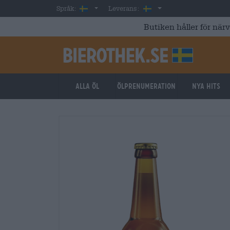
Skip to main content
Swedish
Sverige
Språk:
Leverans:
Butiken håller för när
Alla öl
ölprenumeration
Nya hits