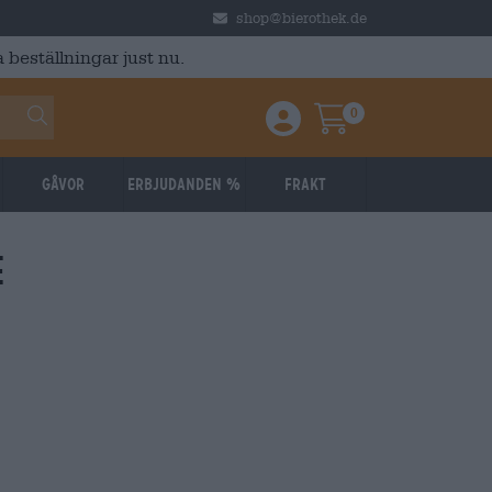
shop@bierothek.de
 beställningar just nu.
0
Einloggen / Anmelden
Warenkorb
Gåvor
Erbjudanden %
Frakt
e