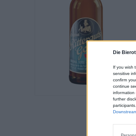
Die Biero
If you wish 
sensitive in
confirm you
continue se
information 
further disc
participants
Downstream 
Persona