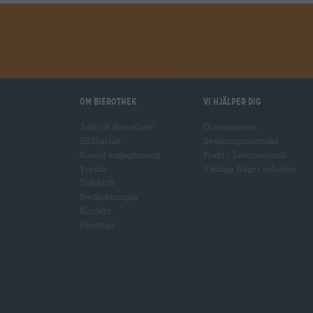
Om Bierothek
Vi hjälper dig
Jobb på Bierothek
Öl seminarier
®
Hållbarhet
Betalningsmetoder
Socialt engagemang
Frakt
/
Internationell
Trycka
Vanliga frågor och svar
Tidskrift
Nedladdningar
Kontakt
Företags