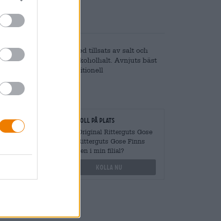
. Bryggt i toppjäsning med tillsats av salt och
iskande öl med måttlig alkoholhalt. Avnjuts bäst
s Gose är en rustik, traditionell
gare
Kontroll på plats
vantiteter
Vara Original Ritterguts Gose
från Ritterguts Gose Finns
det även i min filial?
othek.de
Kolla nu