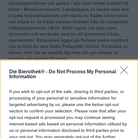
njutningskulturen och passar i alla dess former perfekt till
köket i Medelhavslandet. I rankningen av länder med den
högsta vinkonsumtionen per capita tar Italien tredje plats
och några av de bästa vinerna kommer från de soldränkta
odlingsregionerna i Boot. Varje region har sina egna
druvsorter och använder dem för att producera lokala
specialiteter. Kampanien ligger på Italiens nedre västkust
och är känt för sina bleka Pallagrello-druvor. Frukterna av
denna växt har en särskilt låg syra och ger aromer av
persika och aprikos till vinet.
Eller i öl.
Die Bierothek® -
Do Not Process My Personal
Information
Bryggeriet Birra Karma kommer från Kampanien och har
siktet inställt på att skapa ett regionalt öl. De fångar
If you wish to opt-out of the sale, sharing to third parties, or
charmen i sitt hemland genom den generösa
processing of your personal or sensitive information for
användningen av Pallagrello-druvor. Med hjälp av sin
targeted advertising by us, please use the below opt-out
must trollar de fram en italiensk Grape Ale som
section to confirm your selection. Please note that after your
kombinerar fyllig malt med druvornas fruktiga sötma. Den
utsökta bryggbiten flyter in i glaset i en glänsande
opt-out request is processed you may continue seeing
kopparbrun ton och kröns med fast, elfenbensfärgat
interest-based ads based on personal information utilized by
skum. Doft och smak ger en harmoni av vita druvor, röd
us or personal information disclosed to third parties prior to
frukt, torr, fruktig syra, mjuk sötma och krämig malt. Ölet
your opt-out. You may separately opt-out of the further