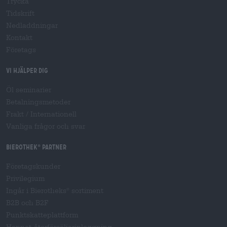
Trycka
Tidskrift
Nedladdningar
Kontakt
Företags
Vi hjälper dig
Öl seminarier
Betalningsmetoder
Frakt
/
Internationell
Vanliga frågor och svar
Bierothek
partner
®
Företagskunder
Privilegium
Ingår i Bierotheks
sortiment
®
B2B och B2F
Punktskatteplattform