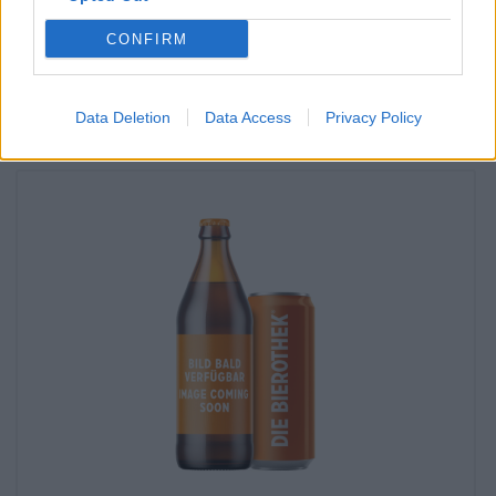
filial?
CONFIRM
Kolla nu
Data Deletion
Data Access
Privacy Policy
Du kan smaka på det också