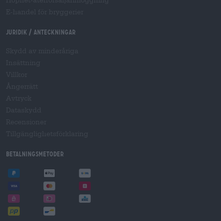
Hopnet-återförsäljarinloggning
E-handel för bryggerier
Juridik / Anteckningar
Skydd av minderåriga
Insättning
Villkor
Ångerrätt
Avtryck
Dataskydd
Recensioner
Tillgänglighetsförklaring
Betalningsmetoder