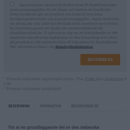
Jag samtycker härmed till att Bierothek ® GmbH behandlar
mina personuppgifter för att skapa och hantera ett kundkonto.
Detta kundkonto ger en överblick och kontroll över mina
försäljningsaktiviteter och mina personuppgifter. Jag är medveten
om att jag när som helst kan återkalla detta samtycke med verkan
för framtiden genom att skicka ett e-postmeddelande till
shop@bierothek.de. Vi informerar dig om att återkallandet av ditt
samtycke inte påverkar lagligheten av den behandling som utförs
på grundval av ditt samtycke fram till tidpunkten för återkallelsen.
Mer information finns i vår
dataskyddsdeklaration
Registrera sig
* Priserna inkluderar lagstadgad moms. Plus
Frakt
plus
Insättning
€
0,08
* Priserna inkluderar punktskatt
Beskrivning
Information
Recensioner
(0)
Vin är en grundläggande del av den italienska