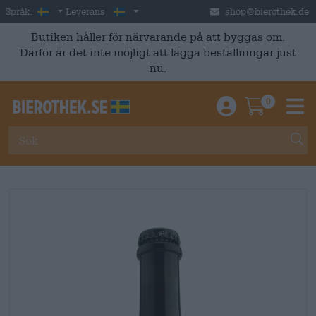
Skip to main content
Swedish
Sverige
Språk:
Leverans:
shop@bierothek.de
Butiken håller för närvarande på att byggas om.
Därför är det inte möjligt att lägga beställningar just
nu.
0
Einloggen / An
Warenkor
M