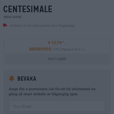
centesimale
Birra Karma
Artikeln är för närvarande inte tillgänglig
€ 13,79
MEHRWEG
0,75 L Flaska € 16,51 / L
Slut i lager
Bevaka
Ange din e-postadress här för att bli informerad en
gång så snart artikeln är tillgänglig igen.
Your Email