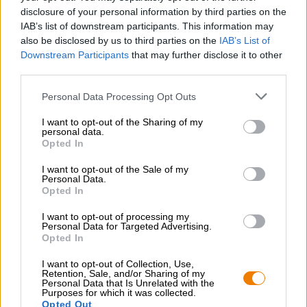
heter CentesimAle och är ett drickbart nöje med
disclosure of your personal information by third parties on the
värmande 7,5% alkoholhalt som vi har på lager i stora och
IAB’s list of downstream participants. This information may
små format
.
also be disclosed by us to third parties on the
IAB’s List of
Downstream Participants
that may further disclose it to other
third parties.
Personal Data Processing Opt Outs
GRATIS ÖLKONSULTATION
I want to opt-out of the Sharing of my
personal data.
Har du frågor om denna öl? Vi finns här för dig.
Opted In
shop@bierothek.de
I want to opt-out of the Sale of my
Personal Data.
Opted In
handlare eller krögare
Vill du köpa större kvantiteter billigare?
I want to opt-out of processing my
Personal Data for Targeted Advertising.
grosshandel@bierothek.de
Opted In
I want to opt-out of Collection, Use,
Retention, Sale, and/or Sharing of my
Kontroll på plats
Personal Data that Is Unrelated with the
Purposes for which it was collected.
Vara Centesimale från Birra Karma Finns det även i min
Opted Out