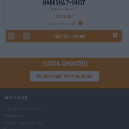
Habesha T-Shirt
Habesha Brewery
€ 21,39
-
1 St. - € 21,39 / St.
Lägg till i vagnen
decrease quantity
increase quantity
Hoppa ombord!
Prenumerera på nyhetsbrev
Om Bierothek
Jobb på Bierothek
®
Hållbarhet
Socialt engagemang