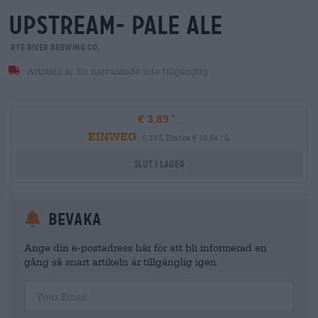
upstream- pale ale
Rye River Brewing Co.
Artikeln är för närvarande inte tillgänglig
€ 3,89
EINWEG
0,33 L Flaska € 10,64 / L
Slut i lager
Bevaka
Ange din e-postadress här för att bli informerad en
gång så snart artikeln är tillgänglig igen.
Your Email