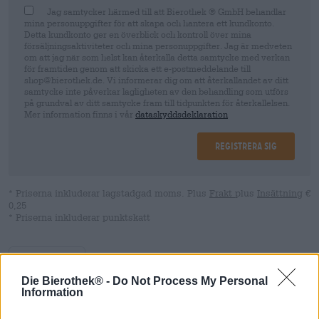
Jag samtycker härmed till att Bierothek ® GmbH behandlar
mina personuppgifter för att skapa och hantera ett kundkonto.
Detta kundkonto ger en överblick och kontroll över mina
försäljningsaktiviteter och mina personuppgifter. Jag är medveten
om att jag när som helst kan återkalla detta samtycke med verkan
för framtiden genom att skicka ett e-postmeddelande till
shop@bierothek.de. Vi informerar dig om att återkallandet av ditt
samtycke inte påverkar lagligheten av den behandling som utförs
på grundval av ditt samtycke fram till tidpunkten för återkallelsen.
Mer information finns i vår
dataskyddsdeklaration
Registrera sig
* Priserna inkluderar lagstadgad moms. Plus
Frakt
plus
Insättning
€
0,25
* Priserna inkluderar punktskatt
Beskrivning
Information
Recensioner
(0)
Die Bierothek® -
Do Not Process My Personal
Information
När du reser med kanot, kajak eller SUP kräver det att resa