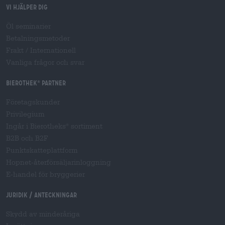
Vi hjälper dig
Öl seminarier
Betalningsmetoder
Frakt
/
Internationell
Vanliga frågor och svar
Bierothek
partner
®
Företagskunder
Privilegium
Ingår i Bierotheks
sortiment
®
B2B och B2F
Punktskatteplattform
Hopnet-återförsäljarinloggning
E-handel för bryggerier
Juridik / Anteckningar
Skydd av minderåriga