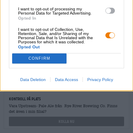
I want to opt-out of processing my
Personal Data for Targeted Advertising.
Opted In
GRATIS ÖLKONSULTATION
I want to opt-out of Collection, Use,
Retention, Sale, and/or Sharing of my
Har du frågor om denna öl? Vi finns här för dig.
Personal Data that Is Unrelated with the
shop@bierothek.de
Purposes for which it was collected.
Opted Out
CONFIRM
handlare eller krögare
Vill du köpa större kvantiteter billigare?
grosshandel@bierothek.de
Data Deletion
Data Access
Privacy Policy
Kontroll på plats
Vara Upstream- Pale Ale från Rye River Brewing Co. Finns
det även i min filial?
Kolla nu