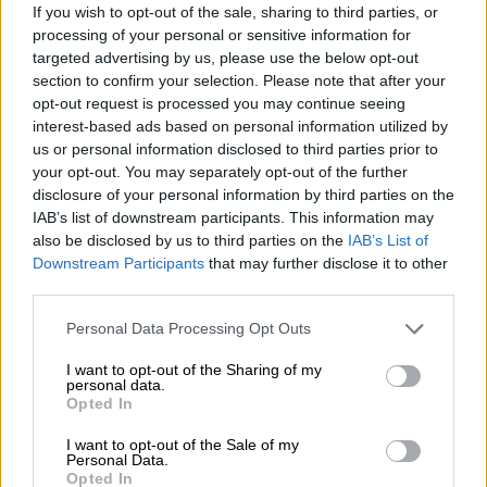
mot strömmen betydligt mer styrka än att åka med floden.
If you wish to opt-out of the sale, sharing to third parties, or
Om du har möjlighet bör du bege dig uppför floden först
processing of your personal or sensitive information for
och spara den trevligare och enklare resan till vägen
targeted advertising by us, please use the below opt-out
tillbaka. I bildlig mening innebär simning mot strömmen
section to confirm your selection. Please note that after your
att man går emot normen och hittar sin egen väg, bildar
opt-out request is processed you may continue seeing
sin egen uppfattning och inte bara följer mängden.
interest-based ads based on personal information utilized by
us or personal information disclosed to third parties prior to
Mycket trevligare (och läcker!) än att paddla mot
your opt-out. You may separately opt-out of the further
strömmen och trotsa mainstream är Upstream från Rye
disclosure of your personal information by third parties on the
River. Ölet med det uppströmsorienterade namnet är en
IAB’s list of downstream participants. This information may
lätt, flagnande pale ale med en delikat alkoholhalt på 4,5
also be disclosed by us to third parties on the
IAB’s List of
% och en delikat balanserad kropp som bringar mjuk malt
Downstream Participants
that may further disclose it to other
och fruktig humle i läcker harmoni.
third parties.
Rye Rivers Upstream Pale Ale rinner in i glaset i ett delikat
grumligt bärnstensguld och kröns med en handbredd av
Personal Data Processing Opt Outs
vitt skum. Trion av citrusfrukt, lätt korn och subtil
I want to opt-out of the Sharing of my
karamell återfinns i doften och utvecklas vidare i
personal data.
gommen: doften av nyrivet citronskal förenas av rostad
Opted In
jästfläta, gräsklipp, krämig honung, kola, grapefrukt och
kryddig tall harts. Bryggan är fräsch, fruktig och krispigt
I want to opt-out of the Sale of my
bitter med 37 bittra enheter.
Personal Data.
Opted In