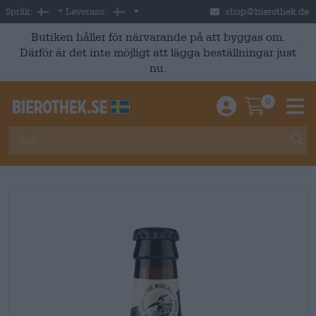
Skip to main content
Swedish
Sverige
Språk:
Leverans:
shop@bierothek.de
Butiken håller för närvarande på att byggas om.
Därför är det inte möjligt att lägga beställningar just
nu.
0
Einloggen / An
Warenkor
M