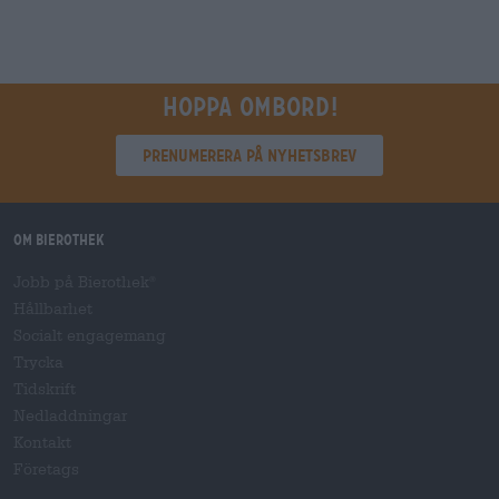
Hoppa ombord!
Prenumerera på nyhetsbrev
Om Bierothek
Jobb på Bierothek
®
Hållbarhet
Socialt engagemang
Trycka
Tidskrift
Nedladdningar
Kontakt
Företags