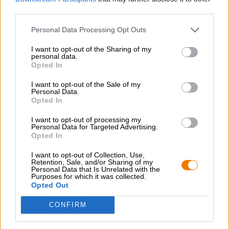
third parties.
GRATIS ÖLKONSULTATION
Personal Data Processing Opt Outs
Har du frågor om denna öl? Vi finns här för dig.
shop@bierothek.de
I want to opt-out of the Sharing of my
personal data.
Opted In
handlare eller krögare
I want to opt-out of the Sale of my
Personal Data.
Vill du köpa större kvantiteter billigare?
Opted In
grosshandel@bierothek.de
I want to opt-out of processing my
Personal Data for Targeted Advertising.
Opted In
Kontroll på plats
I want to opt-out of Collection, Use,
Retention, Sale, and/or Sharing of my
Vara Jungle Boogie från Cierzo Brewing Finns det även i min
Personal Data that Is Unrelated with the
filial?
Purposes for which it was collected.
Opted Out
Kolla nu
CONFIRM