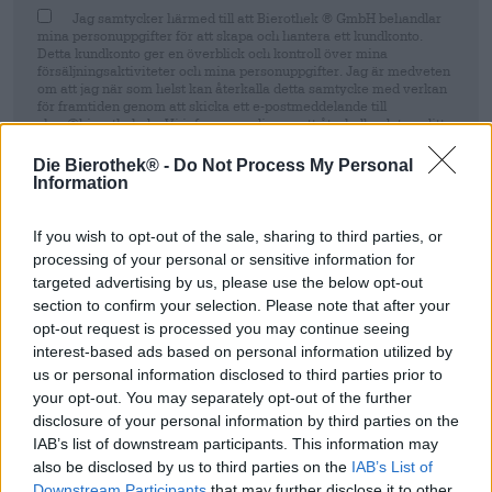
Jag samtycker härmed till att Bierothek ® GmbH behandlar
mina personuppgifter för att skapa och hantera ett kundkonto.
Detta kundkonto ger en överblick och kontroll över mina
försäljningsaktiviteter och mina personuppgifter. Jag är medveten
om att jag när som helst kan återkalla detta samtycke med verkan
för framtiden genom att skicka ett e-postmeddelande till
shop@bierothek.de. Vi informerar dig om att återkallandet av ditt
samtycke inte påverkar lagligheten av den behandling som utförs
på grundval av ditt samtycke fram till tidpunkten för återkallelsen.
Die Bierothek® -
Do Not Process My Personal
Mer information finns i vår
dataskyddsdeklaration
Information
Registrera sig
If you wish to opt-out of the sale, sharing to third parties, or
processing of your personal or sensitive information for
targeted advertising by us, please use the below opt-out
* Priserna inkluderar lagstadgad moms. Plus
Frakt
plus
Insättning
€
section to confirm your selection. Please note that after your
0,15
opt-out request is processed you may continue seeing
* Priserna inkluderar punktskatt
interest-based ads based on personal information utilized by
us or personal information disclosed to third parties prior to
your opt-out. You may separately opt-out of the further
Beskrivning
Information
Recensioner
(0)
disclosure of your personal information by third parties on the
IAB’s list of downstream participants. This information may
Ölstil: Syrlig lagrad på ekfat
also be disclosed by us to third parties on the
IAB’s List of
Downstream Participants
that may further disclose it to other