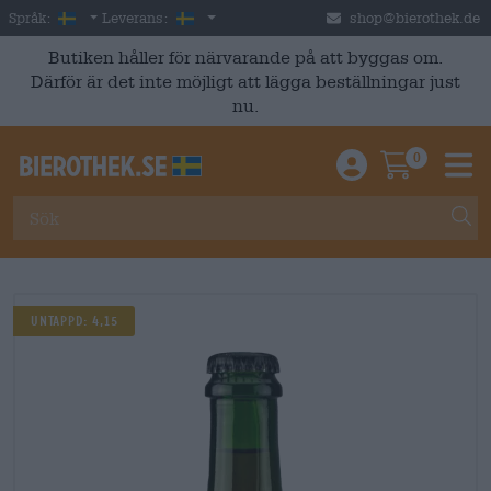
Skip to main content
Swedish
Sverige
Språk:
Leverans:
shop@bierothek.de
Butiken håller för närvarande på att byggas om.
Därför är det inte möjligt att lägga beställningar just
nu.
0
Einloggen / An
Warenkor
M
Untappd: 4,15