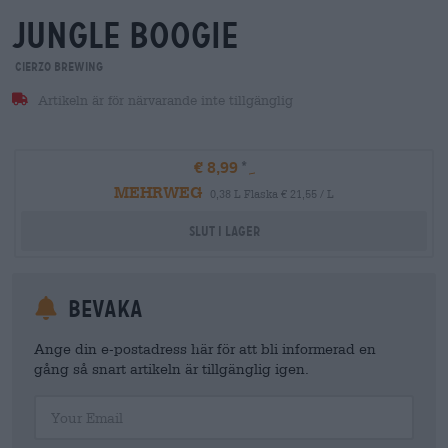
jungle boogie
Cierzo Brewing
Artikeln är för närvarande inte tillgänglig
€ 8,99
MEHRWEG
0,38 L Flaska € 21,55 / L
Slut i lager
Bevaka
Ange din e-postadress här för att bli informerad en
gång så snart artikeln är tillgänglig igen.
Your Email