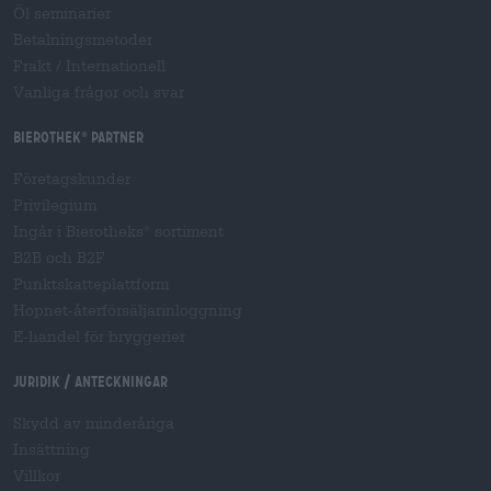
Öl seminarier
Betalningsmetoder
Frakt
/
Internationell
Vanliga frågor och svar
Bierothek
partner
®
Företagskunder
Privilegium
Ingår i Bierotheks
sortiment
®
B2B och B2F
Punktskatteplattform
Hopnet-återförsäljarinloggning
E-handel för bryggerier
Juridik / Anteckningar
Skydd av minderåriga
Insättning
Villkor