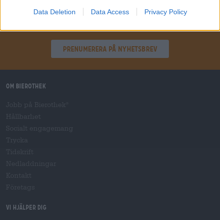
Data Deletion
Data Access
Privacy Policy
Hoppa ombord!
Prenumerera på nyhetsbrev
Om Bierothek
Jobb på Bierothek
®
Hållbarhet
Socialt engagemang
Trycka
Tidskrift
Nedladdningar
Kontakt
Företags
Vi hjälper dig