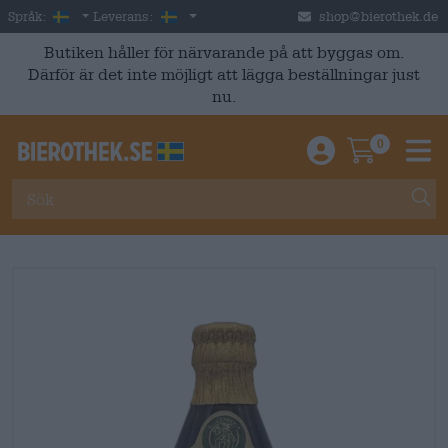
Skip to main content
Swedish
Sverige
Språk:
Leverans:
shop@bierothek.de
Butiken håller för närvarande på att byggas om.
Därför är det inte möjligt att lägga beställningar just
nu.
0
Einloggen / An
Warenkor
M