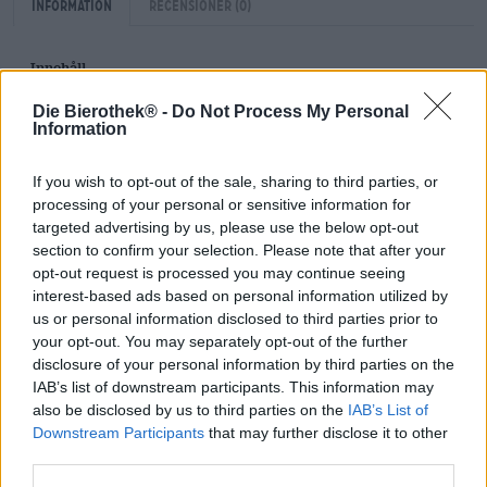
Information
Recensioner
(0)
Innehåll
0,50 Liter Flaska
Die Bierothek® -
Do Not Process My Personal
Information
Brauerei Brauerei
Brauerei Schlenkerla
If you wish to opt-out of the sale, sharing to third parties, or
Bierothek® ID
processing of your personal or sensitive information for
10002058
targeted advertising by us, please use the below opt-out
Vikt
section to confirm your selection. Please note that after your
0.5kg(0.88kg med förpackning)
opt-out request is processed you may continue seeing
interest-based ads based on personal information utilized by
Insättning
€ 0.08
us or personal information disclosed to third parties prior to
your opt-out. You may separately opt-out of the further
LMIV (på engelska)
disclosure of your personal information by third parties on the
Ansvarsfull livsmedelsföretagare (EU)
Heller-Bräu Trum GmbH, Dominikanerstraße 6, 96049
IAB’s list of downstream participants. This information may
Bamberg Deutschland(DE)
also be disclosed by us to third parties on the
IAB’s List of
Downstream Participants
that may further disclose it to other
Öl region
third parties.
Deutschland