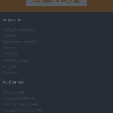
Prenumerera på nyhetsbrev
Om Bierothek
Jobb på Bierothek
®
Hållbarhet
Socialt engagemang
Trycka
Tidskrift
Nedladdningar
Kontakt
Företags
Vi hjälper dig
Öl seminarier
Betalningsmetoder
Frakt
/
Internationell
Vanliga frågor och svar