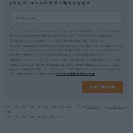
gång så snart artikeln är tillgänglig igen.
Your Email
Jag samtycker härmed till att Bierothek ® GmbH behandlar
mina personuppgifter för att skapa och hantera ett kundkonto.
Detta kundkonto ger en överblick och kontroll över mina
försäljningsaktiviteter och mina personuppgifter. Jag är medveten
om att jag när som helst kan återkalla detta samtycke med verkan
för framtiden genom att skicka ett e-postmeddelande till
shop@bierothek.de. Vi informerar dig om att återkallandet av ditt
samtycke inte påverkar lagligheten av den behandling som utförs
på grundval av ditt samtycke fram till tidpunkten för återkallelsen.
Mer information finns i vår
dataskyddsdeklaration
Registrera sig
* Priserna inkluderar lagstadgad moms. Plus
Frakt
plus
Insättning
€
0,08
* Priserna inkluderar punktskatt