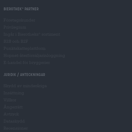
Bierothek
partner
®
Företagskunder
Privilegium
Ingår i Bierotheks
sortiment
®
B2B och B2F
Punktskatteplattform
Hopnet-återförsäljarinloggning
E-handel för bryggerier
Juridik / Anteckningar
Skydd av minderåriga
Insättning
Villkor
Ångerrätt
Avtryck
Dataskydd
Recensioner