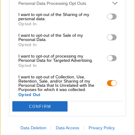
Öl stil
Personal Data Processing Opt Outs
bock öl
,
frankiska öl
,
rökt öl
I want to opt-out of the Sharing of my
Ölkategori
personal data.
bayerska öl
,
frankiska öl
Opted In
Rekommendation om mat
Förrätt
: Bruschetta
I want to opt-out of the Sale of my
Huvudrätt
: Lammstek
Personal Data.
Efterrätt
: Tiramisu
Opted In
Alkoholhalt
I want to opt-out of processing my
8 % vol
Personal Data for Targeted Advertising.
Opted In
Ursprunglig vört
19.9 ° Plato
I want to opt-out of Collection, Use,
Retention, Sale, and/or Sharing of my
Ingredienser
Personal Data that Is Unrelated with the
Vatten,
kornmalt
, humle, jäst
Purposes for which it was collected.
Opted Out
Punktskatt
€ 1,01
CONFIRM
GRATIS ÖLKONSULTATION
Data Deletion
Data Access
Privacy Policy
Har du frågor om denna öl? Vi finns här för dig.
shop@bierothek.de