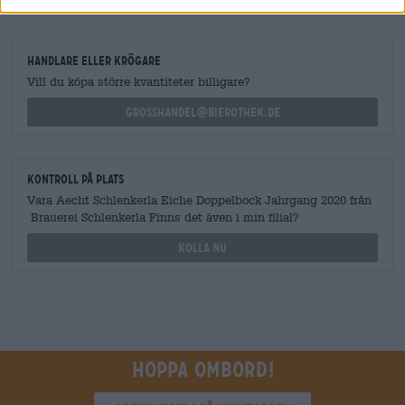
handlare eller krögare
Vill du köpa större kvantiteter billigare?
grosshandel@bierothek.de
Kontroll på plats
Vara Aecht Schlenkerla Eiche Doppelbock Jahrgang 2020 från
Brauerei Schlenkerla Finns det även i min filial?
Kolla nu
Hoppa ombord!