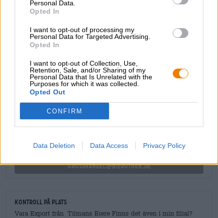
Personal Data.
saftiga doften av fruktig, frisk ananas.
Opted In
För övrigt var Andi Meier, en illustratör som erövrar
I want to opt-out of processing my
världen med sina tonade mästerverk, ansvarig för
Personal Data for Targeted Advertising.
etikettdesignen.
Opted In
I want to opt-out of Collection, Use,
Retention, Sale, and/or Sharing of my
Personal Data that Is Unrelated with the
Purposes for which it was collected.
GRATIS ÖLKONSULTATION
Opted Out
Har du frågor om denna öl? Vi finns här för dig.
shop@bierothek.de
CONFIRM
handlare eller krögare
Data Deletion
Data Access
Privacy Policy
Vill du köpa större kvantiteter billigare?
grosshandel@bierothek.de
Kontroll på plats
Vara Export från Tilmans Biere Finns det även i min filial?