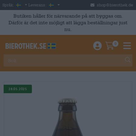
Skip to main content
Swedish
Sverige
Språk:
Leverans:
shop@bierothek.de
Butiken håller för närvarande på att byggas om.
Därför är det inte möjligt att lägga beställningar just
nu.
0
Einloggen / An
Warenkor
M
28.05.2025