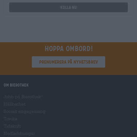
Kolla nu
Hoppa ombord!
Prenumerera på nyhetsbrev
Om Bierothek
Jobb på Bierothek
®
Hållbarhet
Socialt engagemang
Trycka
Tidskrift
Nedladdningar