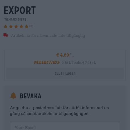
export
Tilmans Biere
(2)
Artikeln är för närvarande inte tillgänglig
€ 4,69
MEHRWEG
0,50 L Flaska € 7,98 / L
Slut i lager
Bevaka
Ange din e-postadress här för att bli informerad en
gång så snart artikeln är tillgänglig igen.
Your Email