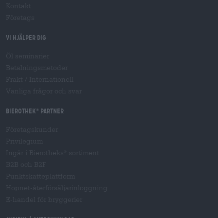
Kontakt
Företags
Vi hjälper dig
Öl seminarier
Betalningsmetoder
Frakt
/
Internationell
Vanliga frågor och svar
Bierothek
partner
®
Företagskunder
Privilegium
Ingår i Bierotheks
sortiment
®
B2B och B2F
Punktskatteplattform
Hopnet-återförsäljarinloggning
E-handel för bryggerier