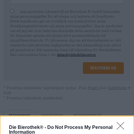
Jag samtycker härmed till att Bierothek ® GmbH behandlar
mina personuppgifter för att skapa och hantera ett kundkonto.
Detta kundkonto ger en överblick och kontroll över mina
försäljningsaktiviteter och mina personuppgifter. Jag är medveten
om att jag när som helst kan återkalla detta samtycke med verkan
för framtiden genom att skicka ett e-postmeddelande till
shop@bierothek.de. Vi informerar dig om att återkallandet av ditt
samtycke inte påverkar lagligheten av den behandling som utförs
på grundval av ditt samtycke fram till tidpunkten för återkallelsen.
Mer information finns i vår
dataskyddsdeklaration
Registrera sig
* Priserna inkluderar lagstadgad moms. Plus
Frakt
plus
Insättning
€
0,08
* Priserna inkluderar punktskatt
Beskrivning
Information
Recensioner
(2)
Die Bierothek® -
Do Not Process My Personal
Information