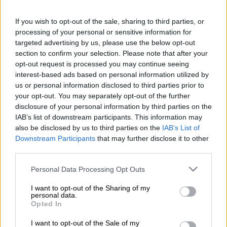
Det finns ett nytt exempel i Tilmans utbud av moderna
klassiker: Exporten kompletterar rundan med maltig
If you wish to opt-out of the sale, sharing to third parties, or
variation och humlig sofistikering.
processing of your personal or sensitive information for
targeted advertising by us, please use the below opt-out
Tilman lägger som alltid stor vikt vid kvaliteten på sina
section to confirm your selection. Please note that after your
råvaror. Tettnanger-humlen kommer från
opt-out request is processed you may continue seeing
Bodensjöregionen, Tango odlas i Hallertau. Och kornet
kommer också från Tyskland och förädlas till malt i
interest-based ads based on personal information utilized by
regional produktion. Den fina exporten bryggs sedan av
us or personal information disclosed to third parties prior to
dessa ingredienser under Tilmans experthand och i de
your opt-out. You may separately opt-out of the further
heliga salarna på Gut Forsting-bryggeriet i Rosenheim-
disclosure of your personal information by third parties on the
området. Receptet är baserat på den traditionella
IAB’s list of downstream participants. This information may
Dortmund-exporten, men har moderniserats och tolkats.
also be disclosed by us to third parties on the
IAB’s List of
Downstream Participants
that may further disclose it to other
Tilman’s Export flyter in i glaset i lätt grumlig bärnsten
third parties.
och är dekorerad med en vit krona av luftigt skum. På
näsan presenterar det lätta ölet sig med delikata
Personal Data Processing Opt Outs
ananasnoter, fruktiga bärdofter, finrostad malt och en hint
av nyklippt gräs. Den initiala smaken avslöjar ett drickbart
I want to opt-out of the Sharing of my
öl med en mjuk maltbas, fin krydda och en extra portion
personal data.
Opted In
humle. Inslag av solmogen spannmål kombineras med
inslag av rostad malt och ugnsfärskt bröd. Humlen
I want to opt-out of the Sale of my
kompletterar aromaterna med en lätt syrlighet och den