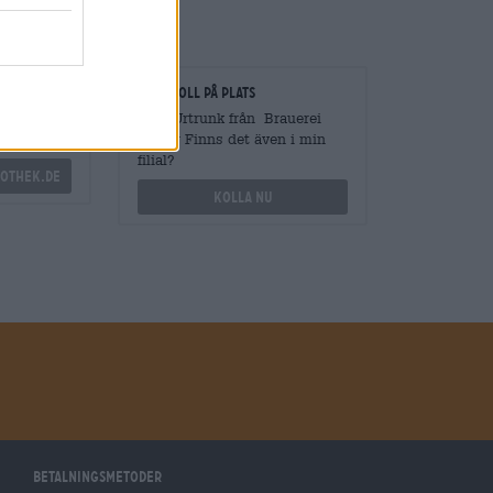
gare
Kontroll på plats
vantiteter
Vara Urtrunk från Brauerei
Kaiser Finns det även i min
filial?
othek.de
Kolla nu
Betalningsmetoder