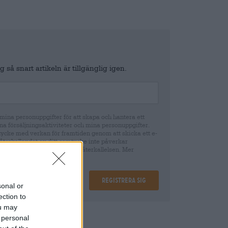
 så snart artikeln är tillgänglig igen.
ina personuppgifter för att skapa och hantera ett
na försäljningsaktiviteter och mina personuppgifter.
tycke med verkan för framtiden genom att skicka ett e-
återkallandet av ditt samtycke inte påverkar
cke fram till tidpunkten för återkallelsen. Mer
Registrera sig
sonal or
ection to
ou may
ing
€ 0,08
 personal