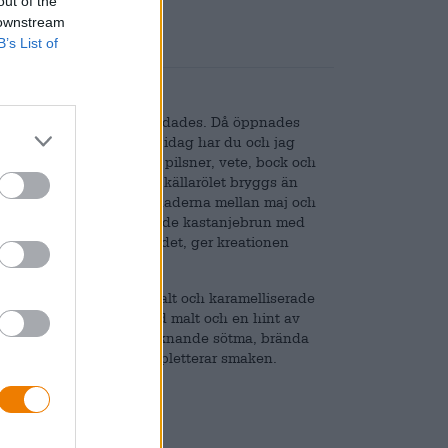
out of the
 downstream
B’s List of
l det år då bryggeriet grundades. Då öppnades
med den finaste ölen, och idag har du och jag
omgående traditionellt: pilsner, vete, bock och
ker. Det gamla frankiska källarölet bryggs än
h serveras under sommarmånaderna mellan maj och
i en kopparaktig, skimrande kastanjebrun med
h elfenbensfärgade huvudet, ger kreationen
kt bröd, starkt rostad malt och karamelliserade
tlar smaklökarna med mild malt och en hint av
stade aromer, en honungsliknande sötma, brända
h delikat citrusfrukt kompletterar smaken.
ka.
ickbar ölnjutning.