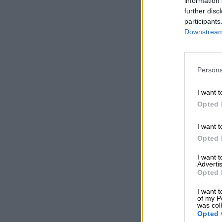
information 
further disc
participants
Downstream 
Persona
I want t
Opted 
I want t
Opted 
I want 
Advertis
Opted 
I want t
of my P
was col
Opted 