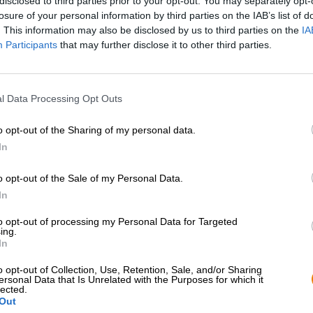
disclosed to third parties prior to your opt-out. You may separately opt-
losure of your personal information by third parties on the IAB’s list of
. This information may also be disclosed by us to third parties on the
IA
Beskrivning
Information
Recensioner
(0)
Participants
that may further disclose it to other third parties.
Receptet på originaldrycken från Kaiser går tillbaka til
l Data Processing Opt Outs
bryggeriet för att förse invånarna på det lokala slottet 
nytta av deras bryggkunskaper. Kaisers sortiment är gen
festivalöl erbjuds och originaldrycken är också en klassi
o opt-out of the Sharing of my personal data.
idag enligt ett traditionellt recept från 1700-talet oc
In
oktober. Bryggan är en mörk lager som presenterar sig 
naturlig grumlighet. Förutom det magnifika rödguld oc
o opt-out of the Sale of my Personal Data.
4,9% alkoholhalt i glaset.
In
Ölnöjet inleds av en kryddig doft som består av ugnsfärs
to opt-out of processing my Personal Data for Targeted
nötter. Den initiala smaken följer detta exempel och kit
ing.
surdeg. Allt eftersom drickandet fortsätter tillsätts ro
In
hasselnötter och krämig kola. Inslag av gräsig humle oc
Kronan på verket är en torr, maltig finish med subtil bes
o opt-out of Collection, Use, Retention, Sale, and/or Sharing
ersonal Data that Is Unrelated with the Purposes for which it
Originaldrycken från Kaiser är en delikat balanserad, dr
lected.
Out