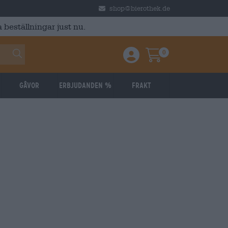
shop@bierothek.de
 beställningar just nu.
0
Einloggen / Anmelden
Warenkorb
Gåvor
Erbjudanden %
Frakt