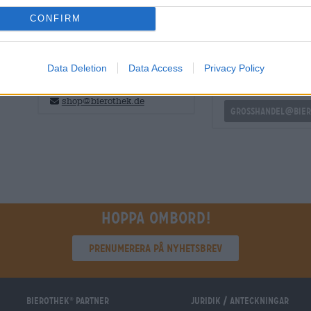
CONFIRM
GRATIS ÖLKONSULTATION
handlare eller krö
Data Deletion
Data Access
Privacy Policy
Har du frågor om denna öl? Vi
Vill du köpa större k
finns här för dig.
billigare?
shop@bierothek.de
grosshandel@bier
Hoppa ombord!
Prenumerera på nyhetsbrev
Bierothek
partner
Juridik / Anteckningar
®