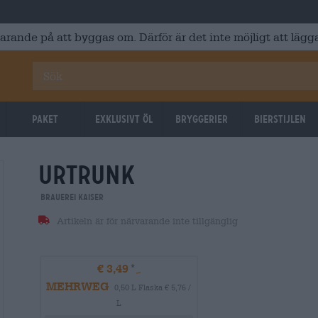
varande på att byggas om. Därför är det inte möjligt att lägga
Paket
Exklusivt Öl
Bryggerier
Bierstijlen
urtrunk
Brauerei Kaiser
Artikeln är för närvarande inte tillgänglig
€ 3,49
MEHRWEG
0,50 L Flaska € 5,76 /
L