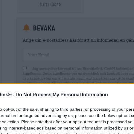
Slut i lager
Bevaka
Ange din e-postadress här för att bli informerad en gång
Your Email
Jag samtycker härmed till att Bierothek ® GmbH behandlar m
kundkonto. Detta kundkonto ger en överblick och kontroll över mi
Jag är medveten om att jag när som helst kan återkalla detta sam
postmeddelande till shop@bierothek.de. Vi informerar dig om att 
lagligheten av den behandling som utförs på grundval av ditt samty
information finns i vår
dataskyddsdeklaration
thek® -
Do Not Process My Personal Information
to opt-out of the sale, sharing to third parties, or processing of your per
formation for targeted advertising by us, please use the below opt-out s
r selection. Please note that after your opt-out request is processed y
* Priserna inkluderar lagstadgad moms. Plus
Frakt
plus
Insättn
eing interest-based ads based on personal information utilized by us or
* Priserna inkluderar punktskatt