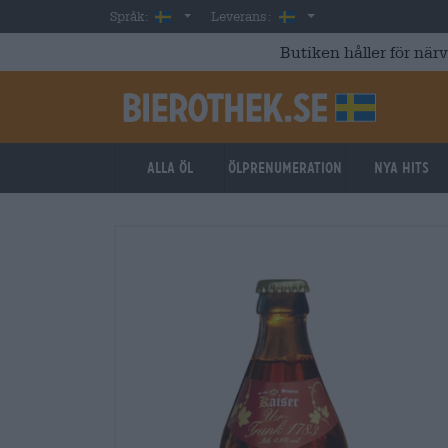
Skip to main content
Swedish
Sverige
Språk:
Leverans:
Butiken håller för när
Alla öl
ölprenumeration
Nya hits