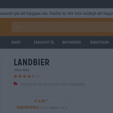
varande på att byggas om. Därför är det inte möjligt att lägga
Paket
Exklusivt Öl
Bryggerier
Bierstijlen
landbier
orca brau
(2)
Artikeln är för närvarande inte tillgänglig
€ 3,99
MEHRWEG
0,33 L Flaska € 10,76