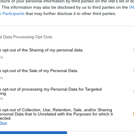
losure of your personal information by third parties on the IAB’s list of
* Priserna inkluderar punktskatt
. This information may also be disclosed by us to third parties on the
IA
Participants
that may further disclose it to other third parties.
Beskrivning
Information
Recensioner
(2)
l Data Processing Opt Outs
Naturligtvis finns det en sak som inte bör saknas i utbu
frankisk lantöl. Orca Brau ligger i Nürnberg och är därfö
o opt-out of the Sharing of my personal data.
unga bryggeriet har ett brett utbud av kreativa, handg
In
hantverksöl och frankiska klassiker.
o opt-out of the Sale of my Personal Data.
Countryölet faller definitivt i den senare kategorin och 
Landsölet är gjort på frankiskt korn och regional humle oc
In
Den fina naturprodukten presenteras i ett lätt grumligt g
to opt-out of processing my Personal Data for Targeted
ing.
på huvudet. En stark doft av solmogen malt, ugnsfärskt b
In
vattnas i munnen. Smaken är lika läcker som doften och
hint av halm och kryddig humle. Noter av nyklippt gräs 
o opt-out of Collection, Use, Retention, Sale, and/or Sharing
underbart. Den rena, starka bitterheten ger ölet struktur
ersonal Data that Is Unrelated with the Purposes for which it
koldioxid låter aromerna dansa på tungan och ger ölet en
lected.
Out
Landsölet från Orca Brau trollar fram Franken i ditt glas.