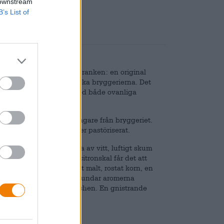
 downstream
B’s List of
det av ett bryggeri från Franken: en original
r ett av de otaliga frankiska bryggerierna. Det
jorda öl och imponerar med både ovanliga
är en jordnära publikbehagare från bryggeriet.
h är varken filtrerat eller pastöriserat.
uldglas och har en krona av vitt, luftigt skum
röd, gräsig humle och citronskal får det att
 smeker gommen med söt malt, rostat korn, en
och syrligt citronskal avrundar aromerna
 och sträcker sig in i finishen. En gnistrande
 fin fräschör.