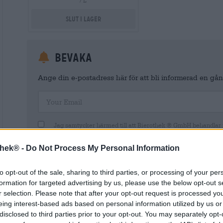
/ L
Slut i lager
Bevaka
Ange din e-postadress här för att bli informerad en gång
Your Email
Jag samtycker härmed till att Bierothek ® GmbH behandlar m
kundkonto. Detta kundkonto ger en överblick och kontroll över mi
Jag är medveten om att jag när som helst kan återkalla detta sam
thek® -
Do Not Process My Personal Information
postmeddelande till shop@bierothek.de. Vi informerar dig om att 
lagligheten av den behandling som utförs på grundval av ditt samty
information finns i vår
dataskyddsdeklaration
to opt-out of the sale, sharing to third parties, or processing of your per
formation for targeted advertising by us, please use the below opt-out s
r selection. Please note that after your opt-out request is processed y
eing interest-based ads based on personal information utilized by us or
disclosed to third parties prior to your opt-out. You may separately opt-
* Priserna inkluderar lagstadgad moms. Plus
Frakt
plus
Insättn