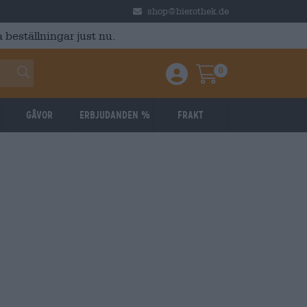
shop@bierothek.de
 beställningar just nu.
0
Einloggen / Anmelden
Warenkorb
Gåvor
Erbjudanden %
Frakt