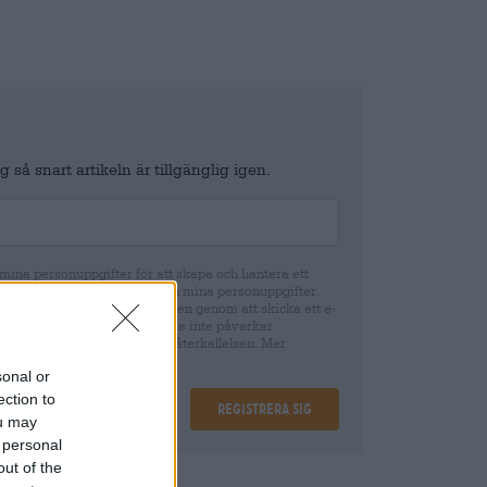
 så snart artikeln är tillgänglig igen.
ina personuppgifter för att skapa och hantera ett
na försäljningsaktiviteter och mina personuppgifter.
tycke med verkan för framtiden genom att skicka ett e-
återkallandet av ditt samtycke inte påverkar
cke fram till tidpunkten för återkallelsen. Mer
sonal or
ection to
Registrera sig
ou may
 personal
out of the
ing
€ 0,08