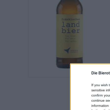
Die Biero
If you wish 
sensitive in
confirm you
continue se
information 