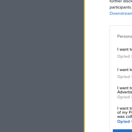
further disc
participants
Downstream 
Persona
I want t
Opted 
I want t
Opted 
I want 
Advertis
Opted 
I want t
of my P
was col
Opted 