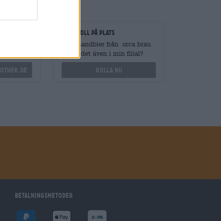
gare
Kontroll på plats
vantiteter
Vara Landbier från orca brau
Finns det även i min filial?
othek.de
Kolla nu
Betalningsmetoder