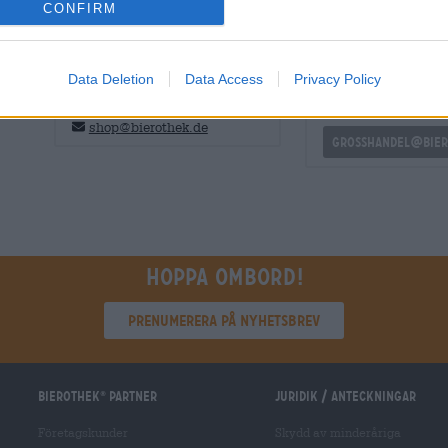
CONFIRM
GRATIS ÖLKONSULTATION
handlare eller krö
Data Deletion
Data Access
Privacy Policy
Har du frågor om denna öl? Vi
Vill du köpa större k
finns här för dig.
billigare?
shop@bierothek.de
grosshandel@bier
Hoppa ombord!
Prenumerera på nyhetsbrev
Bierothek
partner
Juridik / Anteckningar
®
Företagskunder
Skydd av minderåriga