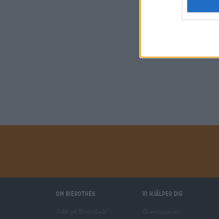
Om Bierothek
Vi hjälper dig
Jobb på Bierothek
Öl seminarier
®