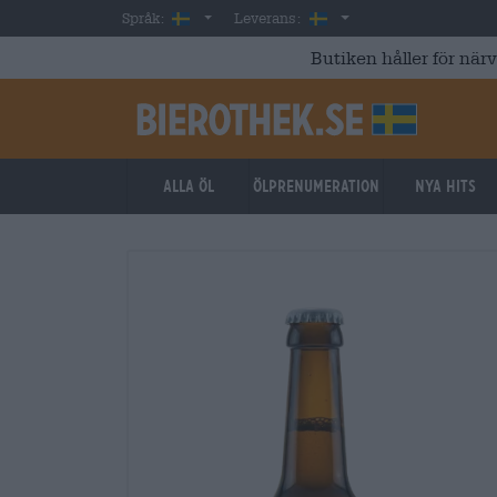
Skip to main content
Swedish
Sverige
Språk:
Leverans:
Butiken håller för när
Alla öl
ölprenumeration
Nya hits