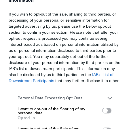
Information
landskap och kristallklart vatten. Höjdpunkten i regionen
är dock inte husen som klättrar uppför klippor som besöks
If you wish to opt-out of the sale, sharing to third parties, or
av horder av turister, utan citronerna. Det är ingen
hemlighet att de bästa tropiska frukterna i Europa
processing of your personal or sensitive information for
kommer från denna region: kockar, bagare och konditorer
targeted advertising by us, please use the below opt-out
älskar Amalfi-citroner eftersom de inte bara är större, utan
section to confirm your selection. Please note that after your
också mer aromatiska än andra sorter. Det ovanligt tjocka
opt-out request is processed you may continue seeing
skalet kan ätas helt och hållet och det annars mycket
interest-based ads based on personal information utilized by
bittra vita lagret smakar också bra. Den syditalienska
us or personal information disclosed to third parties prior to
versionen är låg i syra och används som bas för
your opt-out. You may separately opt-out of the further
limoncello, desserter, bakverk eller sallader.
disclosure of your personal information by third parties on the
IAB’s list of downstream participants. This information may
Men du kan också göra öl av det!
also be disclosed by us to third parties on the
IAB’s List of
Downstream Participants
that may further disclose it to other
Detta är vad som hände på Orca. Nürnbergbryggeriet slog
third parties.
sig ihop med sina vänner på NaPizza och skapade en
syrlig pale ale som visar upp Amalfi-citronen i all sin
Personal Data Processing Opt Outs
glans. Nyrivet skal och citrusfruktjuice ger den drickbara
brygden en uppfriskande syra som passar underbart med
I want to opt-out of the Sharing of my
humlens blommighet och den lätta maltens milda
personal data.
kryddighet. En omisskännlig citronnot går som en gyllene
Opted In
tråd genom ölnjutningen och sprider italiensk känsla från
första sniff till sista klunken.
I want to opt-out of the Sale of my