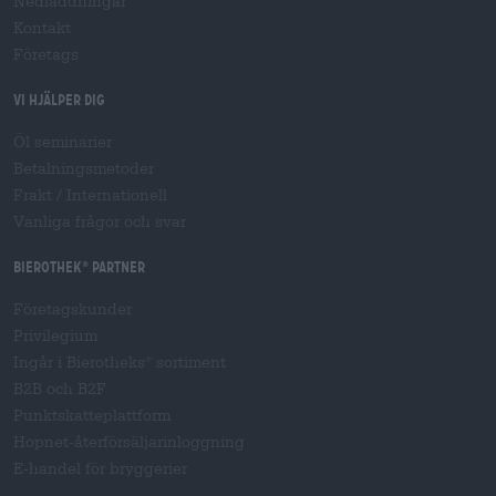
Nedladdningar
Kontakt
Företags
Vi hjälper dig
Öl seminarier
Betalningsmetoder
Frakt
/
Internationell
Vanliga frågor och svar
Bierothek
partner
®
Företagskunder
Privilegium
Ingår i Bierotheks
sortiment
®
B2B och B2F
Punktskatteplattform
Hopnet-återförsäljarinloggning
E-handel för bryggerier