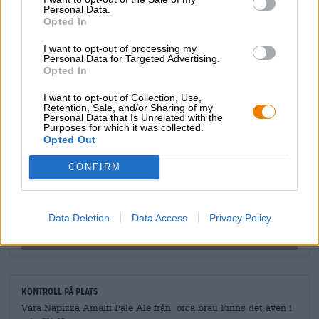
Personal Data.
Det perfekta tillbehöret till denna Bellezza är förstås
Opted In
napolitansk pizza.
I want to opt-out of processing my
Personal Data for Targeted Advertising.
Opted In
I want to opt-out of Collection, Use,
Retention, Sale, and/or Sharing of my
Personal Data that Is Unrelated with the
GRATIS ÖLKONSULTATION
Purposes for which it was collected.
Har du frågor om denna öl? Vi finns här för dig.
Opted Out
shop@bierothek.de
CONFIRM
handlare eller krögare
Vill du köpa större kvantiteter billigare?
Data Deletion
Data Access
Privacy Policy
grosshandel@bierothek.de
Kontroll på plats
Vara Napizza Amalfi Pale Ale från orca brau Finns det även i