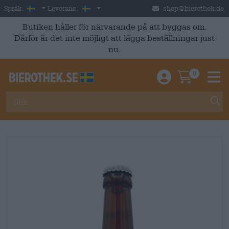
Skip to main content
Swedish
Sverige
Språk:
Leverans:
shop@bierothek.de
Butiken håller för närvarande på att byggas om.
Därför är det inte möjligt att lägga beställningar just
nu.
0
Einloggen / An
Warenkor
M