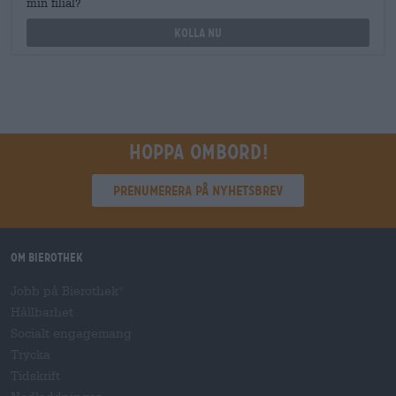
min filial?
Kolla nu
Hoppa ombord!
Prenumerera på nyhetsbrev
Om Bierothek
Jobb på Bierothek
®
Hållbarhet
Socialt engagemang
Trycka
Tidskrift