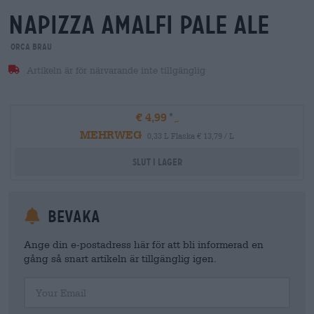
napizza amalfi pale ale
orca brau
Artikeln är för närvarande inte tillgänglig
€ 4,99
MEHRWEG
0,33 L Flaska € 13,79 / L
Slut i lager
Bevaka
Ange din e-postadress här för att bli informerad en
gång så snart artikeln är tillgänglig igen.
Your Email